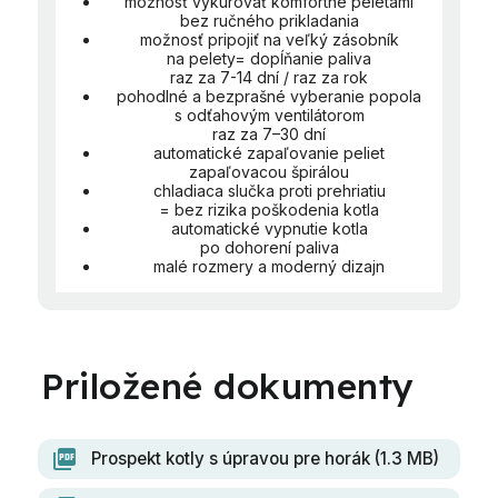
možnosť vykurovať komfortne peletami
bez ručného prikladania
možnosť pripojiť na veľký zásobník
na pelety= dopĺňanie paliva
raz za 7-14 dní / raz za rok
pohodlné a bezprašné vyberanie popola
s odťahovým ventilátorom
raz za 7–30 dní
automatické zapaľovanie peliet
zapaľovacou špirálou
chladiaca slučka proti prehriatiu
= bez rizika poškodenia kotla
automatické vypnutie kotla
po dohorení paliva
malé rozmery a moderný dizajn
Prospekt kotly s úpravou pre horák (1.3 MB)