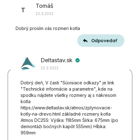
Tomáš
diskusií
T
22.3.2022
Dobrý prosím vás rozmeri kotla
Odpovedať
Deltastav.sk
verified
22.3.2022
Dobrý deň, V časti "Súvisiace odkazy" je link
"Technické informácie a parametre", kde na
spodku nájdete všetky rozmery aj s nákresom
kotla
https://www.deltastav.sk/atmos/zplynovacie-
kotly-na-drevo.html základné rozmery kotla
Atmos DC25S: Výška: 1185mm Šírka: 675mm (po
demontáži bočných kapôt 555mm) Hĺbka:
959mm