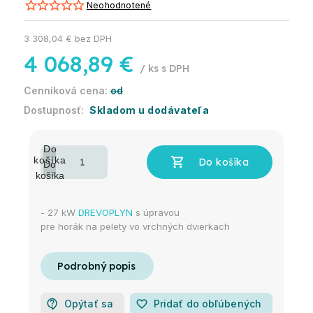
Neohodnotené
3 308,04 € bez DPH
4 068,89 €
/ ks
od
Skladom u dodávateľa
- 27 kW
DREVOPLYN
s úpravou
pre horák na pelety vo vrchných dvierkach
Opýtať sa
favorite_border
Pridať do obľúbených