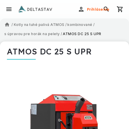
Prihlásenie
/
Kotly na tuhé palivá ATMOS
/
kombinované
/
s úpravou pre horák na pelety
/
ATMOS DC 25 S UPR
ATMOS DC 25 S UPR