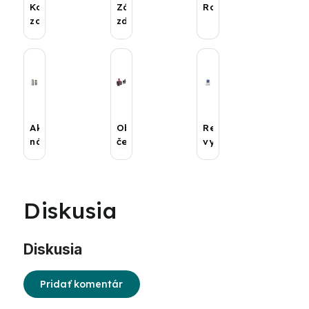
Kotlové
Záložné
Rozdeľovače
zostavy
zdroje
Akumulačné
Obehové
Regulácia
nádoby
čerpadlá
vykurovania
Diskusia
Diskusia
Pridať komentár
Výpis