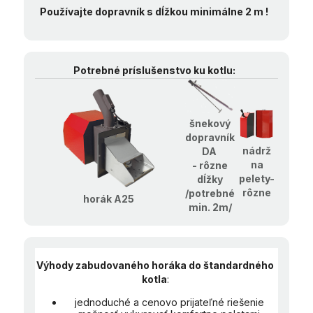
Používajte dopravník s dĺžkou minimálne 2 m !
Potrebné príslušenstvo ku kotlu:
šnekový
dopravník
nádrž
DA
na
- rôzne
pelety-
dĺžky
rôzne
/potrebné
horák A25
min. 2m/
Výhody zabudovaného horáka
do štandardného
kotla
:
jednoduché a cenovo prijateľné riešenie