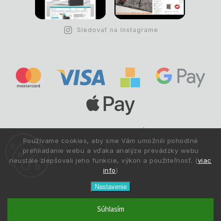
Sledovať na Instagrame
Copyright © 1993 -
2026
Deltastav.sk
|
.
info@deltastav.sk
Používame cookies, aby sme Vám umožnili pohodlné
Všetky práva vyhradené.
prehliadanie webu a vďaka analýze prevádzky webu
neustále zlepšovali jeho funkcie, výkon a použiteľnosť. (
viac
info
)
Nastavenie
Súhlasím