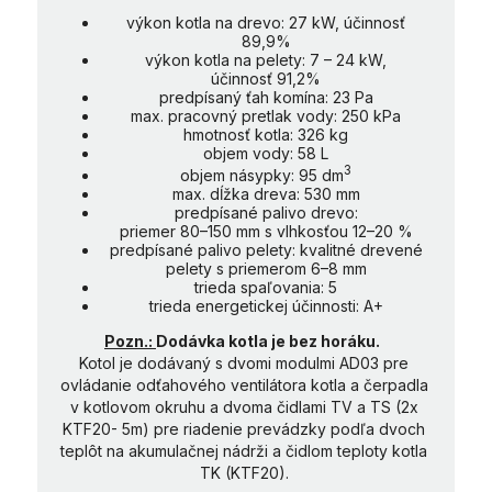
výkon kotla na drevo: 27 kW, účinnosť
89,9%
výkon kotla na pelety: 7 – 24 kW,
účinnosť 91,2%
predpísaný ťah komína: 23 Pa
max. pracovný pretlak vody: 250 kPa
hmotnosť kotla: 326 kg
objem vody: 58 L
3
objem násypky: 95 dm
max. dĺžka dreva: 530 mm
predpísané palivo drevo:
priemer 80–150 mm s vlhkosťou 12–20 %
predpísané palivo pelety: kvalitné drevené
pelety s priemerom 6–8 mm
trieda spaľovania: 5
trieda energetickej účinnosti: A+
Pozn.:
Dodávka kotla je bez horáku.
Kotol je dodávaný s dvomi modulmi AD03 pre
ovládanie odťahového ventilátora kotla a čerpadla
v kotlovom okruhu a dvoma čidlami TV a TS (2x
KTF20- 5m) pre riadenie prevádzky podľa dvoch
teplôt na akumulačnej nádrži a čidlom teploty kotla
TK (KTF20).