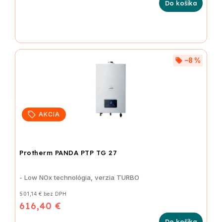
Do košíka
–8 %
AKCIA
Protherm PANDA PTP TG 27
- Low NOx technológia, verzia TURBO
501,14 € bez DPH
616,40 €
Do košíka