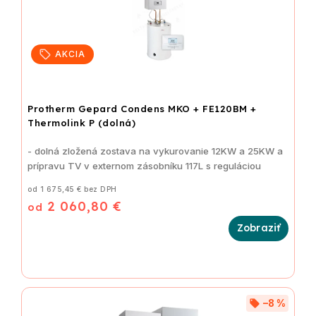
AKCIA
Protherm Gepard Condens MKO + FE120BM +
Thermolink P (dolná)
- dolná zložená zostava na vykurovanie 12KW a 25KW a
prípravu TV v externom zásobníku 117L s reguláciou
od 1 675,45 € bez DPH
2 060,80 €
od
–8 %