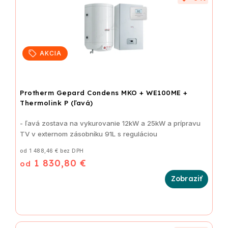
AKCIA
Protherm Gepard Condens MKO + WE100ME +
Thermolink P (ľavá)
- ľavá zostava na vykurovanie 12kW a 25kW a prípravu
TV v externom zásobníku 91L s reguláciou
od 1 488,46 € bez DPH
1 830,80 €
od