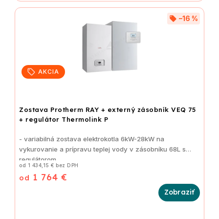
–16 %
AKCIA
Zostava Protherm RAY + externý zásobník VEQ 75
+ regulátor Thermolink P
- variabilná zostava elektrokotla 6kW-28kW na
vykurovanie a prípravu teplej vody v zásobníku 68L s
regulátorom
od 1 434,15 € bez DPH
1 764 €
od