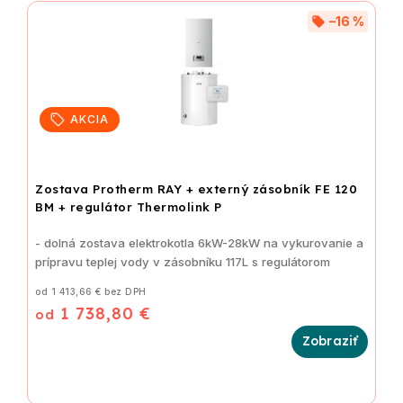
–16 %
AKCIA
Zostava Protherm RAY + externý zásobník FE 120
BM + regulátor Thermolink P
- dolná zostava elektrokotla 6kW-28kW na vykurovanie a
prípravu teplej vody v zásobníku 117L s regulátorom
od 1 413,66 € bez DPH
1 738,80 €
od