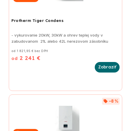
Protherm Tiger Condens
- vykurovanie 20kW, 30kW a ohrev teplej vody v
zabudovanom 21L alebo 42L nerezovom zásobníku
od 1 821,95 € bez DPH
2 241 €
od
–8 %