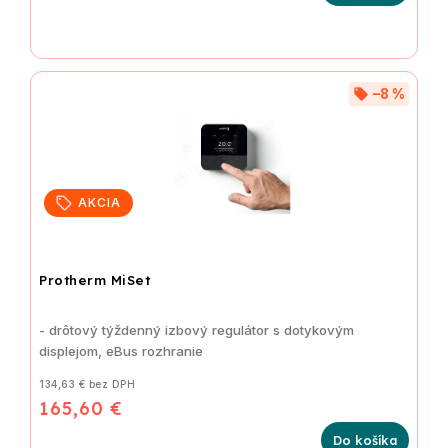
–8 %
AKCIA
Protherm MiSet
- drôtový týždenný izbový regulátor s dotykovým
displejom, eBus rozhranie
134,63 € bez DPH
165,60 €
Do košíka