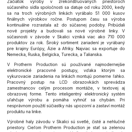
Začiatok výroby v zrekonštruovaných priestoroch
súčasného sídla spoločnosti sa datuje od roku 2000, kedy
sa na troch výrobných linkách vyrábalo 51 000 kusov
finálnych výrobkov ročne. Postupom času sa výroba
kontinuálne rozrastala až do súčasnej podoby. Pribúdali
nové projekty a budovali sa nové výrobné linky. V
súčasnosti v závode v Skalici vzniká viac ako 710 000
produktov za rok. Široký sortiment zariadení je vyrábaný
pre krajiny Európy, Ázie a Afriky. Najviac sa exportuje do
Nemecka, Ruska, Belgicka, Turecka, a Talianska.
V Protherm Production sú používané najmodernejšie
elektronické pracovné postupy, vďaka ktorým sa
vykurovacie zariadenia na linkách montujú pomerne ľahko.
Pracovný postup na LCD obrazovkách sprevádza
zamestnancov celým procesom montáže, v textovej aj
obrazovej forme. Tento inteligentný elektronický systém
uľahčuje výrobu a pomáha vyhnúť sa chybám. Pri
nesprávnom použití súčiastky nás upozorní a zastaví montáž
produktu na linke.
Výrobné haly závodu v Skalici sú svetlé, čisté a nehlučné
priestory. Cieľom Protherm Production je stať sa zelenou