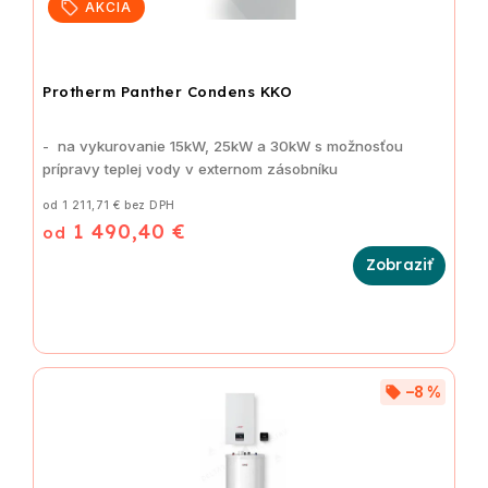
AKCIA
Protherm Panther Condens KKO
- na vykurovanie 15kW, 25kW a 30kW s možnosťou
prípravy teplej vody v externom zásobníku
od 1 211,71 € bez DPH
1 490,40 €
od
–8 %