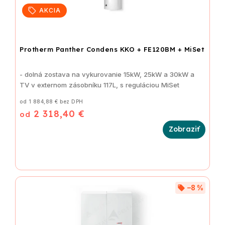
AKCIA
Protherm Panther Condens KKO + FE120BM + MiSet
- dolná zostava
na vykurovanie 15kW, 25kW a 30kW a
TV v externom zásobníku 117L, s reguláciou MiSet
od 1 884,88 € bez DPH
2 318,40 €
od
–8 %