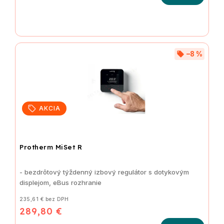
–8 %
AKCIA
Protherm MiSet R
- bezdrôtový týždenný izbový regulátor s dotykovým
displejom, eBus rozhranie
235,61 € bez DPH
289,80 €