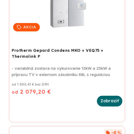
AKCIA
Protherm Gepard Condens MKO + VEQ75 +
Thermolink P
- variabilná zostava na vykurovanie 12kW a 25kW a
prípravu TV v externom zásobníku 68L s reguláciou
od 1 690,41 € bez DPH
2 079,20 €
od
–8 %