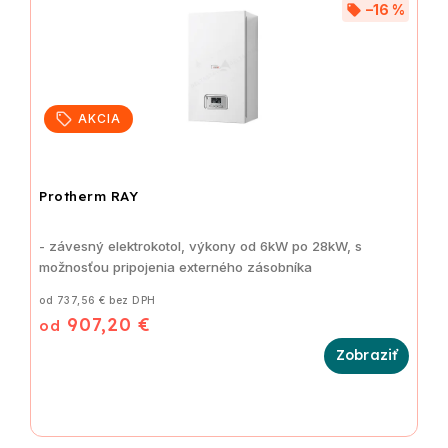
–16 %
AKCIA
Protherm RAY
- závesný elektrokotol, výkony od 6kW po 28kW, s
možnosťou pripojenia externého zásobníka
od 737,56 € bez DPH
907,20 €
od