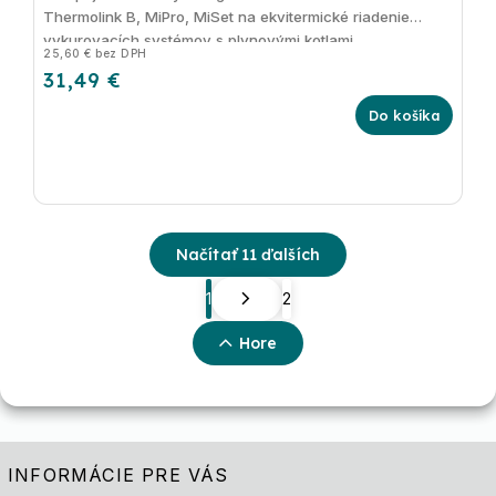
Thermolink B, MiPro, MiSet na ekvitermické riadenie
vykurovacích systémov s plynovými kotlami,
25,60 € bez DPH
elektrokotlami so zabudovanou eBus zbernicou
31,49 €
Do košíka
Načítať 11 ďalších
1
2
Hore
INFORMÁCIE PRE VÁS