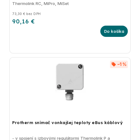
Thermolink RC, MiPro, MiSet
73,30 € bez DPH
90,16 €
Do košíka
–1 %
Protherm snímač vonkajšej teploty eBus káblový
- v spojení s izbovými regulátormi Thermolink P a