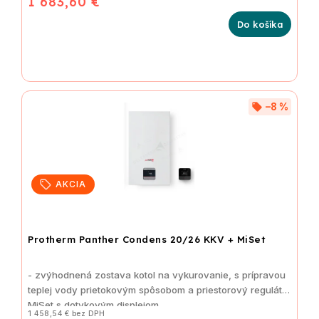
1 683,60 €
Do košíka
–8 %
AKCIA
Protherm Panther Condens 20/26 KKV + MiSet
- zvýhodnená zostava kotol
na vykurovanie, s prípravou
teplej vody prietokovým spôsobom
a priestorový regulátor
MiSet s dotykovým displejom
1 458,54 € bez DPH