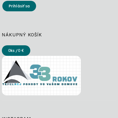
Prihlásiť sa
NÁKUPNÝ KOŠÍK
0
ks /
0 €