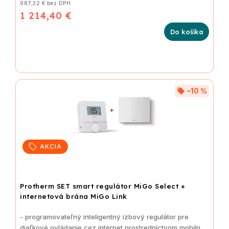
987,32 € bez DPH
1 214,40 €
Do košíka
–10 %
AKCIA
Protherm SET smart regulátor MiGo Select +
internetová brána MiGo Link
- programovateľný inteligentný izbový regulátor pre
diaľkové ovládanie cez internet prostredníctvom mobilnej