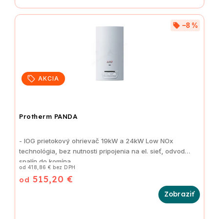
–8 %
AKCIA
Protherm PANDA
- IOG prietokový ohrievač 19kW a 24kW Low NOx
technológia, bez nutnosti pripojenia na el. sieť, odvod
spalín do komína
od 418,86 € bez DPH
515,20 €
od