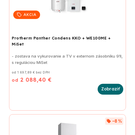
AKCIA
Protherm Panther Condens KKO + WE100ME +
MiSet
- zostava na vykurovanie a TV v externom zásobníku 91l,
s reguláciou MiSet
od 1 697,89 € bez DPH
2 088,40 €
od
–8 %