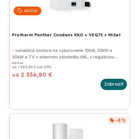
AKCIA
Protherm Panther Condens KKO + VEQ75 + MiSet
- variabilná zostava na vykurovanie
15kW, 25kW a
30kW
a TV v externom zásobníku 68L, s reguláciou
MiSet
od 1 899,84 € bez DPH
2 336,80 €
od
–8 %