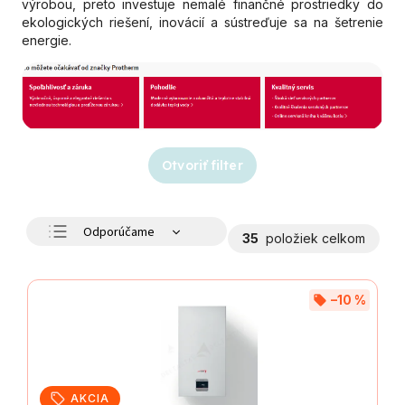
výrobou, preto investuje nemalé finančné prostriedky do
ekologických riešení, inovácií a sústreďuje sa na šetrenie
energie.
Otvoriť filter
Odporúčame
35
položiek celkom
Najlacnejšie
Najdrahšie
–10 %
Najpredávanejšie
Abecedne
AKCIA