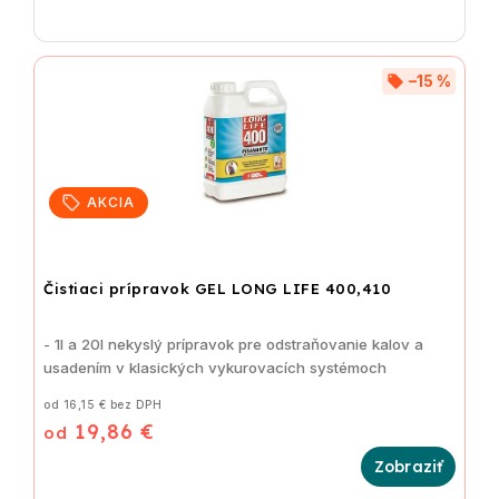
–15 %
AKCIA
Čistiaci prípravok GEL LONG LIFE 400,410
- 1l a 20l nekyslý prípravok pre odstraňovanie kalov a
usadením v klasických vykurovacích systémoch
od 16,15 € bez DPH
19,86 €
od