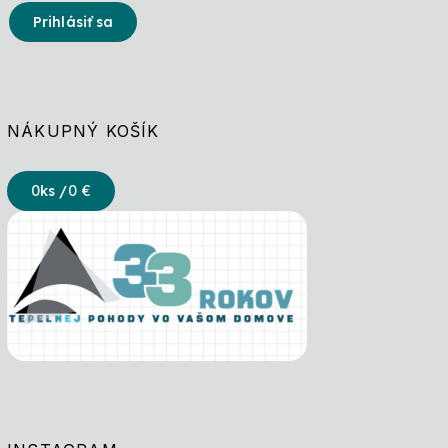
Prihlásiť sa
NÁKUPNÝ KOŠÍK
0
ks /
0 €