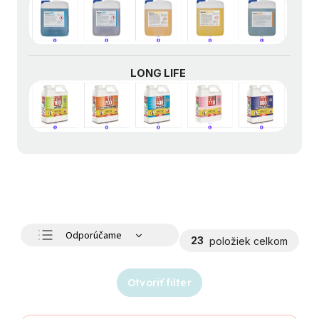
LONG LIFE
Odporúčame
23
položiek celkom
Najlacnejšie
Najdrahšie
Otvoriť filter
Najpredávanejšie