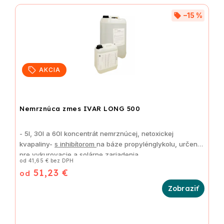
–15 %
AKCIA
Nemrznúca zmes IVAR LONG 500
-
5l, 30l a 60l
koncentrát nemrznúcej, netoxickej
kvapaliny-
s inhibítorom
na báze propylénglykolu, určená
pre vykurovacie a solárne zariadenia
od 41,65 € bez DPH
51,23 €
od