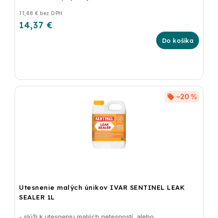
11,68 € bez DPH
14,37 €
Do košíka
–20 %
Utesnenie malých únikov IVAR SENTINEL LEAK
SEALER 1L
- slúži k utesneniu malých netesností, alebo