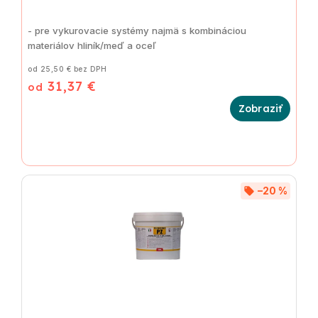
- pre vykurovacie systémy najmä s kombináciou
materiálov hliník/meď a oceľ
od 25,50 € bez DPH
31,37 €
od
–20 %