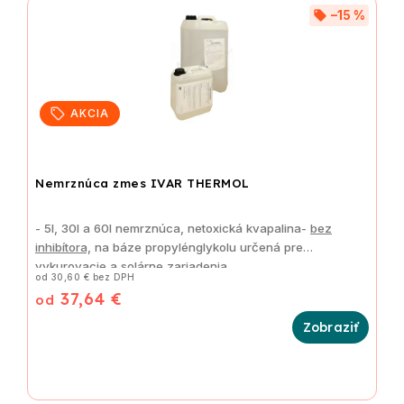
Abecedne
–15 %
AKCIA
Nemrznúca zmes IVAR THERMOL
- 5l, 30l a 60l nemrznúca, netoxická kvapalina-
bez
inhibítora,
na báze propylénglykolu určená pre
vykurovacie a solárne zariadenia
od 30,60 € bez DPH
37,64 €
od