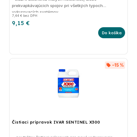
prekvapkávajúcich spojov pri všetkých typoch
vykurovacích systémov
7,44 € bez DPH
9,15 €
Do košíka
–15 %
Čistiaci prípravok IVAR SENTINEL X300