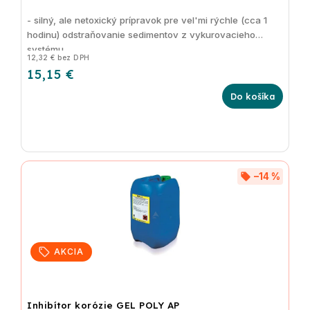
- silný, ale netoxický prípravok pre vel'mi rýchle (cca 1
hodinu) odstraňovanie sedimentov z vykurovacieho
systému
12,32 € bez DPH
15,15 €
Do košíka
–14 %
AKCIA
Inhibítor korózie GEL POLY AP