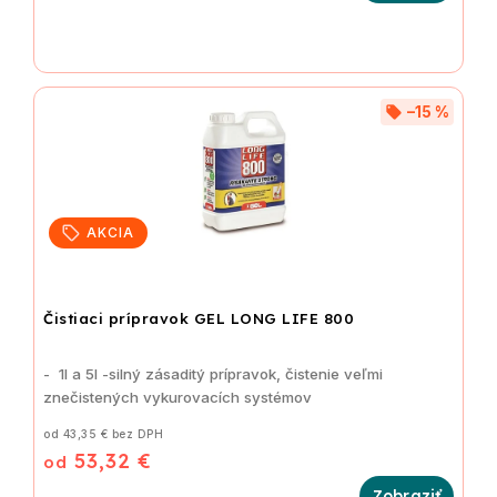
–15 %
AKCIA
Čistiaci prípravok GEL LONG LIFE 800
- 1l a 5l -silný zásaditý prípravok, čistenie veľmi
znečistených vykurovacích systémov
od 43,35 € bez DPH
53,32 €
od