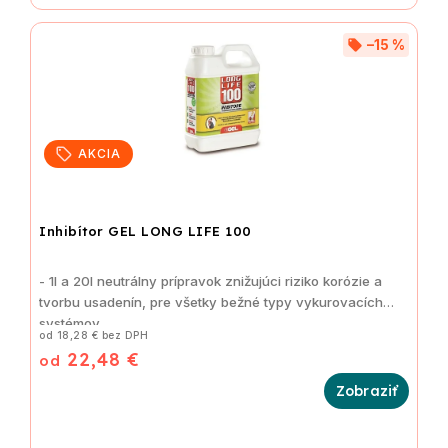
–15 %
AKCIA
Inhibítor GEL LONG LIFE 100
- 1
l a 20l
neutrálny prípravok znižujúci riziko korózie a
tvorbu usadenín, pre všetky bežné typy vykurovacích
systémov
od 18,28 € bez DPH
22,48 €
od