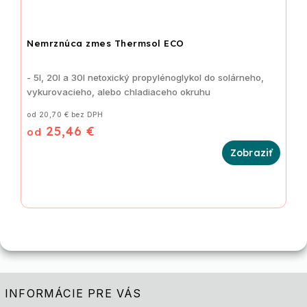
Nemrznúca zmes Thermsol ECO
- 5l, 20l a 30l netoxický propylénoglykol do solárneho,
vykurovacieho, alebo chladiaceho okruhu
od 20,70 € bez DPH
25,46 €
od
INFORMÁCIE PRE VÁS