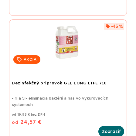
–15 %
AKCIA
Dezinfekčný prípravok GEL LONG LIFE 710
- 1l a 5l- eliminácia baktérií a rias vo vykurovacích
systémoch
od 19,98 € bez DPH
24,57 €
od