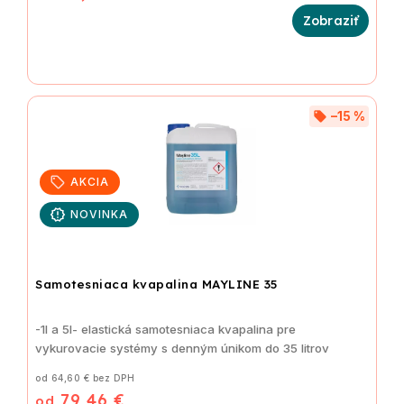
–15 %
AKCIA
NOVINKA
Samotesniaca kvapalina MAYLINE 35
-1l a 5l- elastická samotesniaca kvapalina pre
vykurovacie systémy s denným únikom do 35 litrov
od 64,60 € bez DPH
79,46 €
od