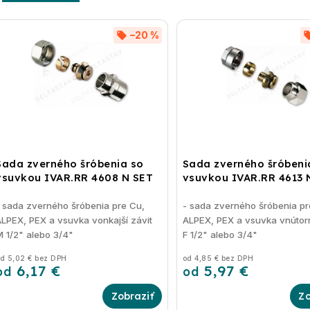
–20 %
Sada zverného šróbenia so
Sada zverného šróbeni
vsuvkou IVAR.RR 4608 N SET
vsuvkou IVAR.RR 4613 
 sada zverného šróbenia pre Cu,
- sada zverného šróbenia pr
LPEX, PEX a vsuvka vonkajší závit
ALPEX, PEX a vsuvka vnútorn
 1/2" alebo 3/4"
F 1/2" alebo 3/4"
d 5,02 € bez DPH
od 4,85 € bez DPH
6,17 €
5,97 €
od
od