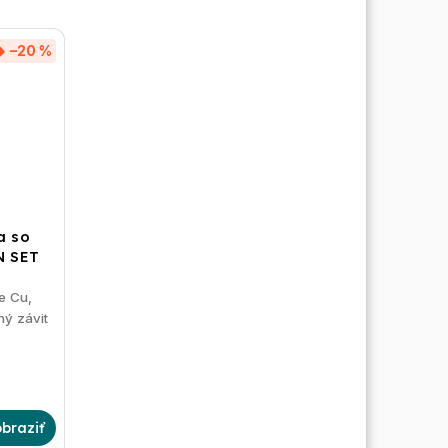
–20 %
a so
N SET
e Cu,
ý závit