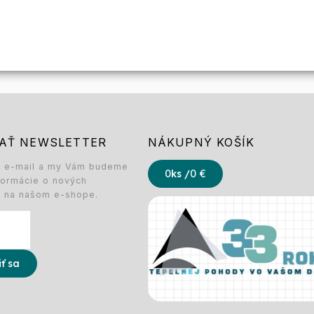
AŤ NEWSLETTER
NÁKUPNÝ KOŠÍK
j e-mail a my Vám budeme
0
ks /
0 €
nformácie o nových
h na našom e-shope.
iť sa