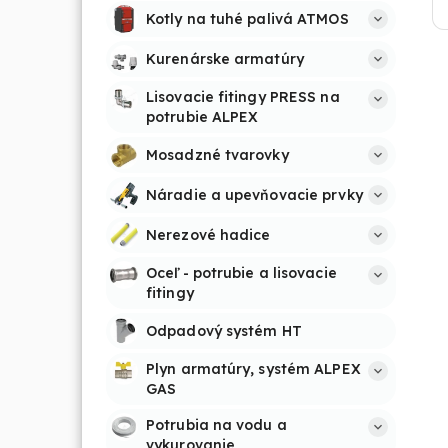
Kotly na tuhé palivá ATMOS
Kurenárske armatúry
Lisovacie fitingy PRESS na 
potrubie ALPEX
Mosadzné tvarovky
Náradie a upevňovacie prvky
Nerezové hadice
Oceľ - potrubie a lisovacie 
fitingy
Odpadový systém HT
Plyn armatúry, systém ALPEX 
GAS
Potrubia na vodu a 
vykurovanie