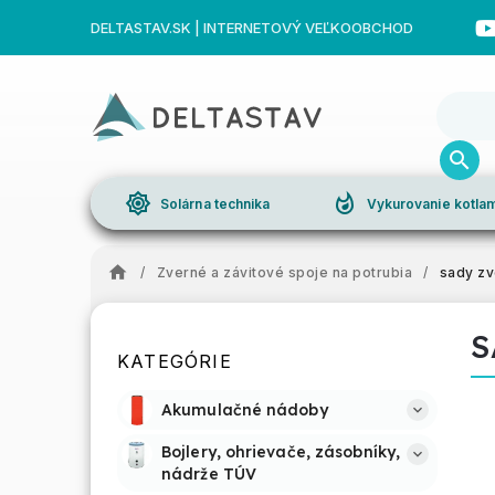
DELTASTAV.SK | INTERNETOVÝ VEĽKOOBCHOD
brightness_high
whatshot
Solárna technika
Vykurovanie kotl
/
Zverné a závitové spoje na potrubia
/
sady zv
S
KATEGÓRIE
Akumulačné nádoby
Bojlery, ohrievače, zásobníky, 
nádrže TÚV