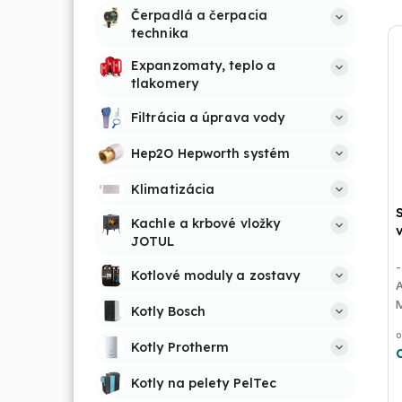
Čerpadlá a čerpacia 
technika
Expanzomaty, teplo a 
tlakomery
Filtrácia a úprava vody
Hep2O Hepworth systém
Klimatizácia
Kachle a krbové vložky 
JOTUL
-
Kotlové moduly a zostavy
A
M
Kotly Bosch
o
Kotly Protherm
Kotly na pelety PelTec