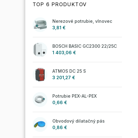
TOP 6 PRODUKTOV
Nerezové potrubie, vlnovec
3,81 €
BOSCH BASIC GC2300 22/25C
1 403,06 €
ATMOS DC 25 S
3 201,27 €
Potrubie PEX-AL-PEX
0,66 €
Obvodový dilatačný pás
0,86 €