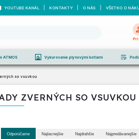
YOUTUBE KANÁL
KONTAKTY
O NÁS
VŠETKO O NÁK
Pr
fireplace
wrap_text
ami ATMOS
Vykurovanie plynovými kotlami
Podl
erných so vsuvkou
ADY ZVERNÝCH SO VSUVKOU
Odporúčame
Najlacnejšie
Najdrahšie
Najpredávanejšie