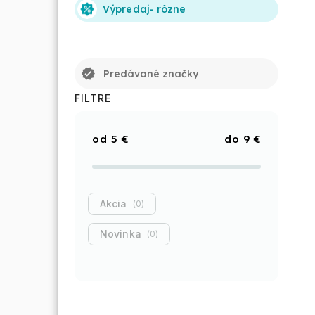
Výpredaj- rôzne
verified
Predávané značky
FILTRE
5
€
9
€
Akcia
0
Novinka
0