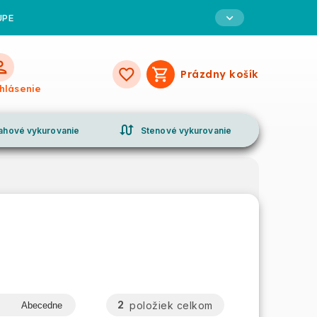
UPE
Prázdny košík
Nákupný
ihlásenie
košík
swap_calls
ahové vykurovanie
Stenové vykurovanie
2
položiek celkom
Abecedne