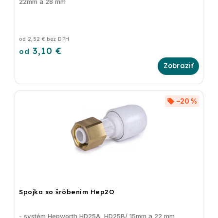
22mm a 28 mm
od 2,52 € bez DPH
3,10 €
od
–20 %
Spojka so šróbením Hep2O
- systém Hepworth HD25A, HD25B/ 15mm a 22 mm