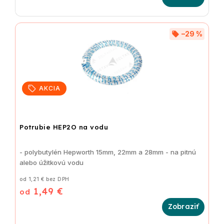
–29 %
AKCIA
Potrubie HEP2O na vodu
- polybutylén Hepworth 15mm, 22mm a 28mm - na pitnú
alebo úžitkovú vodu
od 1,21 € bez DPH
1,49 €
od