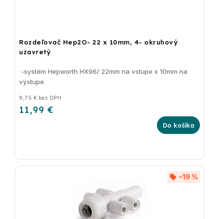
Rozdeľovač Hep2O- 22 x 10mm, 4- okruhový
uzavretý
-systém Hepworth HX96/ 22mm na vstupe x 10mm na
výstupe
9,75 € bez DPH
11,99 €
Do košíka
–19 %