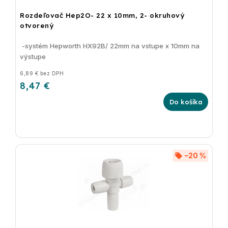
Rozdeľovač Hep2O- 22 x 10mm, 2- okruhový
otvorený
-systém Hepworth HX92B/ 22mm na vstupe x 10mm na
výstupe
6,89 € bez DPH
8,47 €
Do košíka
–20 %