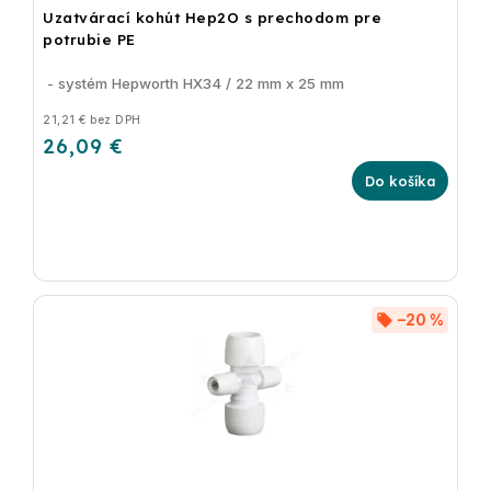
Uzatvárací kohút Hep2O s prechodom pre
potrubie PE
- systém Hepworth HX34 / 22 mm x 25 mm
21,21 € bez DPH
26,09 €
Do košíka
–20 %