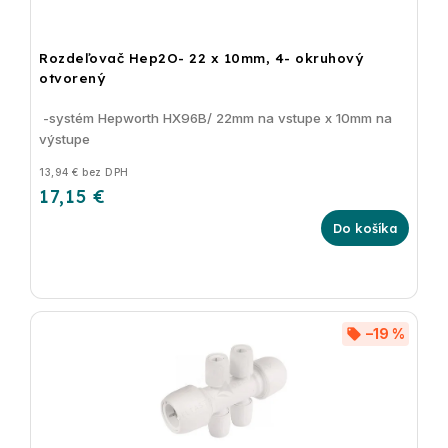
Rozdeľovač Hep2O- 22 x 10mm, 4- okruhový
otvorený
-systém Hepworth HX96B/ 22mm na vstupe x 10mm na
výstupe
13,94 € bez DPH
17,15 €
Do košíka
–19 %