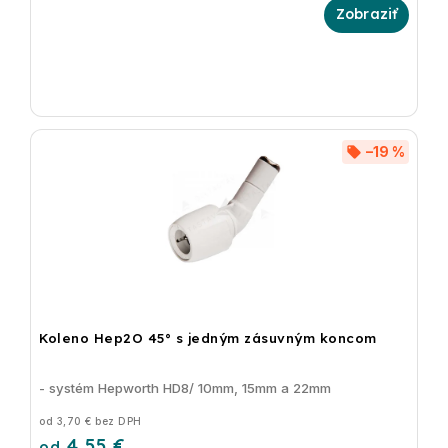
–19 %
Koleno Hep2O 45° s jedným zásuvným koncom
- systém Hepworth HD8/ 10mm, 15mm a 22mm
od 3,70 € bez DPH
4,55 €
od