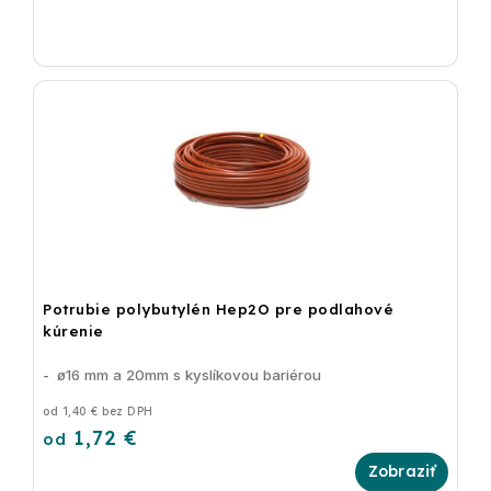
Potrubie polybutylén Hep2O pre podlahové
kúrenie
-
ø16 mm a 20mm s kyslíkovou bariérou
od 1,40 € bez DPH
1,72 €
od