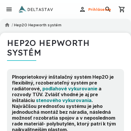
Prihlásenie
/
Hep2O Hepworth systém
HEP2O HEPWORTH
SYSTÉM
Plnoprietokový inštalačný systém Hep2O je
flexibilný, rozoberateľný systém pre
radiátorové,
podlahové vykurovanie
a
rozvody TÚV. Zvlášť vhodné je aj pre
inštaláciu
stenového vykurovania
.
Najväčšou prednosťou systému je jeho
jednoduchá montáž bez náradia, následná
možnosť rozobratia spojov a v neposlednom
rade materiál- polybutylén, ktorý patrí k tým
najkvalitnejším plastom.