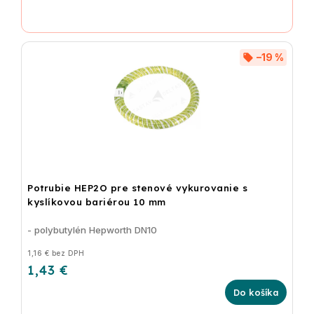
–19 %
Potrubie HEP2O pre stenové vykurovanie s
kyslíkovou bariérou 10 mm
- polybutylén Hepworth DN10
1,16 € bez DPH
1,43 €
Do košíka