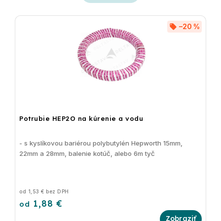
Najpredávanejšie
Abecedne
–20 %
Potrubie HEP2O na kúrenie a vodu
- s kyslíkovou bariérou polybutylén Hepworth 15mm,
22mm a 28mm, balenie kotúč, alebo 6m tyč
od 1,53 € bez DPH
1,88 €
od