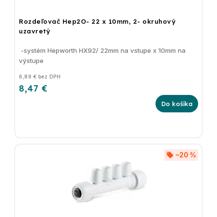
Rozdeľovač Hep2O- 22 x 10mm, 2- okruhový
uzavretý
-systém Hepworth HX92/ 22mm na vstupe x 10mm na
výstupe
6,89 € bez DPH
8,47 €
Do košíka
–20 %