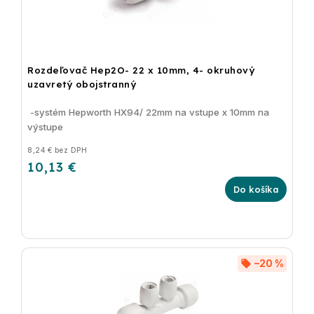
Rozdeľovač Hep2O- 22 x 10mm, 4- okruhový
uzavretý obojstranný
-systém Hepworth HX94/ 22mm na vstupe x 10mm na
výstupe
8,24 € bez DPH
10,13 €
Do košíka
–20 %