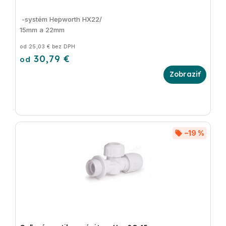
-systém Hepworth HX22/
15mm a 22mm
od 25,03 € bez DPH
30,79 €
od
–19 %