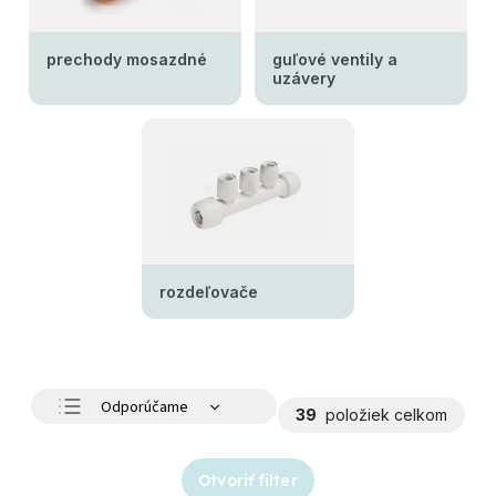
guľové ventily a
prechody mosazdné
uzávery
rozdeľovače
Odporúčame
39
položiek celkom
Najlacnejšie
Najdrahšie
Otvoriť filter