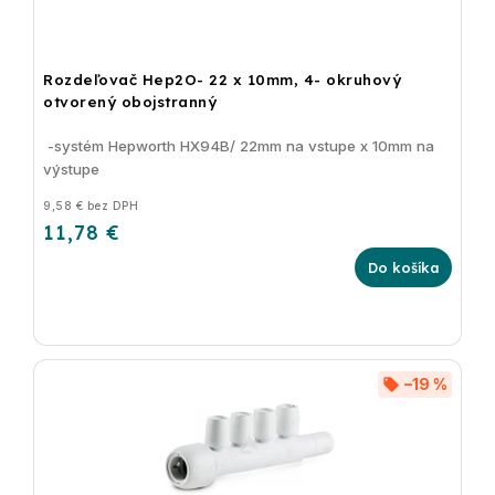
Rozdeľovač Hep2O- 22 x 10mm, 4- okruhový
otvorený obojstranný
-systém Hepworth HX94B/ 22mm na vstupe x 10mm na
výstupe
9,58 € bez DPH
11,78 €
Do košíka
–19 %