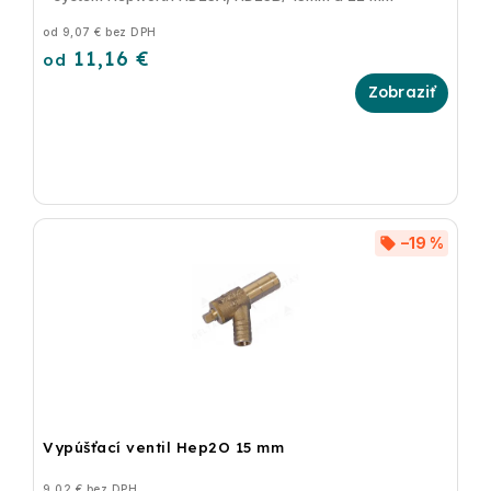
od 9,07 € bez DPH
11,16 €
od
–19 %
Vypúšťací ventil Hep2O 15 mm
9,02 € bez DPH