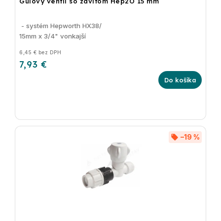
Guľový ventil so závitom Hep2O 15 mm
- systém Hepworth HX38/
15mm x 3/4" vonkajší
6,45 € bez DPH
7,93 €
Do košíka
–19 %