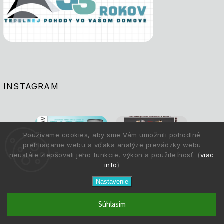
INSTAGRAM
Používame cookies, aby sme Vám umožnili pohodlné
prehliadanie webu a vďaka analýze prevádzky webu
neustále zlepšovali jeho funkcie, výkon a použiteľnosť. (
viac
info
)
Nastavenie
Súhlasím