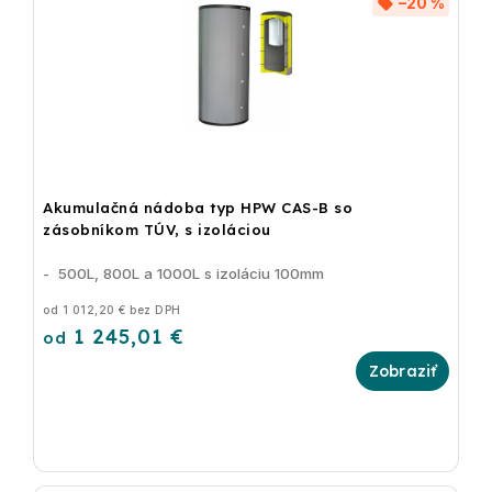
–20 %
Akumulačná nádoba typ HPW CAS-B so
zásobníkom TÚV, s izoláciou
- 500L, 800L a 1000L s izoláciu 100mm
od 1 012,20 € bez DPH
1 245,01 €
od