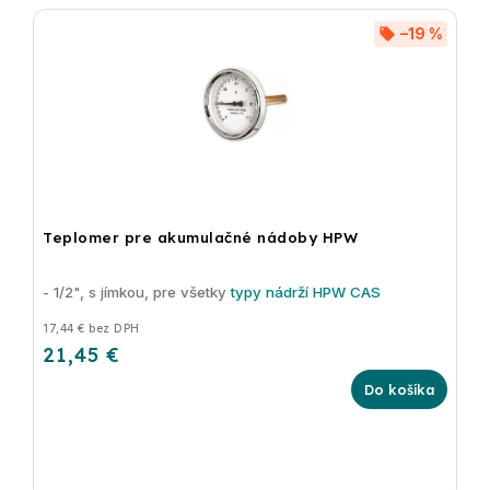
–19 %
Teplomer pre akumulačné nádoby HPW
- 1/2", s jímkou, pre všetky
typy nádrží HPW CAS
17,44 € bez DPH
21,45 €
Do košíka