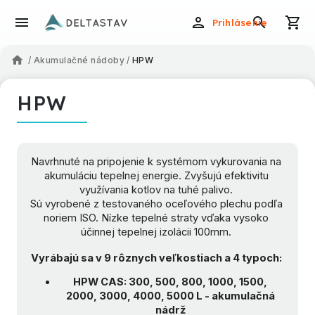
Prihlásenie
/
Akumulačné nádoby
/
HPW
HPW
Navrhnuté na pripojenie k systémom vykurovania na
akumuláciu tepelnej energie. Zvyšujú efektivitu
využívania kotlov na tuhé palivo.
Sú vyrobené z testovaného oceľového plechu podľa
noriem ISO. Nízke tepelné straty vďaka vysoko
účinnej tepelnej izolácii 100mm.
Vyrábajú sa v 9 rôznych veľkostiach a 4 typoch:
HPW CAS: 300, 500, 800, 1000, 1500,
2000, 3000, 4000, 5000 L - akumulačná
nádrž