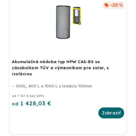
–20 %
Akumulačná nádoba typ HPW CAS-BS so
zásobníkom TÚV a výmenníkom pre solar, s
izoláciou
- 500L, 800 L a 1000 L s izoláciu 100mm
od 1 161 € bez DPH
1 428,03 €
od