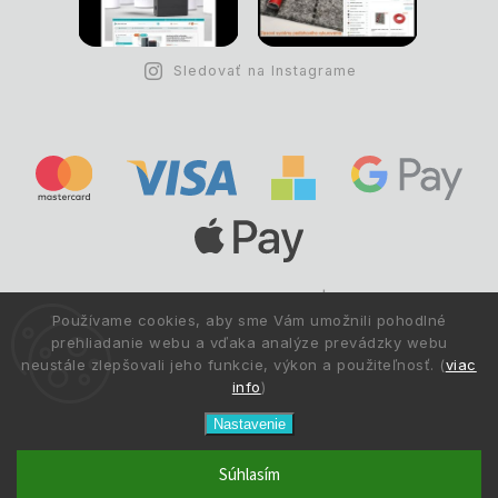
Sledovať na Instagrame
Copyright © 1993 -
2026
Deltastav.sk
|
.
info@deltastav.sk
Používame cookies, aby sme Vám umožnili pohodlné
Všetky práva vyhradené.
prehliadanie webu a vďaka analýze prevádzky webu
neustále zlepšovali jeho funkcie, výkon a použiteľnosť. (
viac
info
)
Nastavenie
Súhlasím