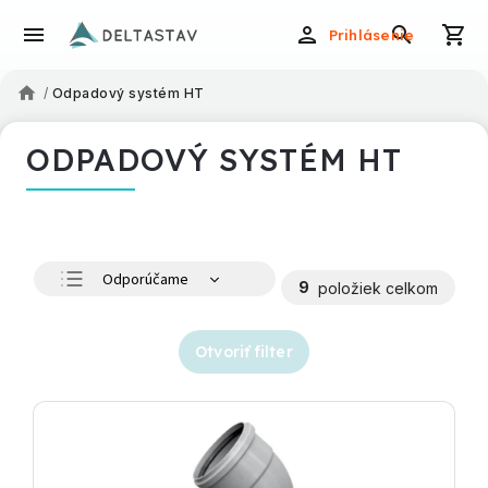
Prihlásenie
/
Odpadový systém HT
ODPADOVÝ SYSTÉM HT
Odporúčame
9
položiek celkom
Najlacnejšie
Najdrahšie
Otvoriť filter
Najpredávanejšie
Abecedne