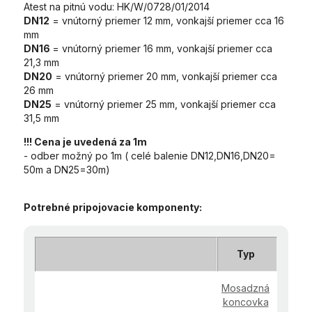
Atest na pitnú vodu:
HK/W/0728/01/2014
DN12
= vnútorný priemer 12 mm, vonkajší priemer cca 16
mm
DN16
= vnútorný priemer 16 mm, vonkajší priemer cca
21,3 mm
DN20
= vnútorný priemer 20 mm, vonkajší priemer cca
26 mm
DN25
= vnútorný priemer 25 mm, vonkajší priemer cca
31,5 mm
!!! Cena je uvedená za 1m
- odber možný po 1m ( celé balenie DN12,DN16,DN20=
50m a DN25=30m)
Potrebné pripojovacie komponenty:
Typ
Mosadzná
koncovka