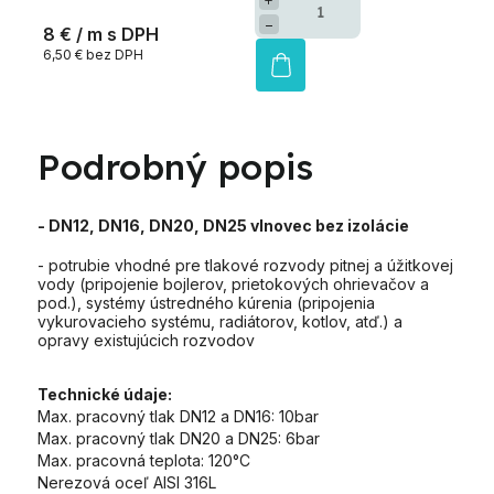
−
8 €
/ m
6,50 € bez DPH
Podrobný popis
- DN12, DN16, DN20, DN25 vlnovec bez izolácie
- potrubie vhodné pre tlakové rozvody pitnej a úžitkovej
vody (pripojenie bojlerov, prietokových ohrievačov a
pod.), systémy ústredného kúrenia (pripojenia
vykurovacieho systému, radiátorov, kotlov, atď.) a
opravy existujúcich rozvodov
Technické údaje:
Max. pracovný tlak DN12 a DN16: 10bar
Max. pracovný tlak DN20 a DN25: 6bar
Max. pracovná teplota: 120°C
Nerezová oceľ AISI 316L