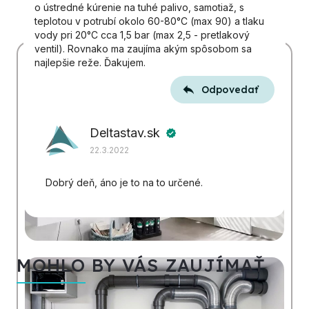
o ústredné kúrenie na tuhé palivo, samotiaž, s
teplotou v potrubí okolo 60-80°C (max 90) a tlaku
vody pri 20°C cca 1,5 bar (max 2,5 - pretlakový
ventil). Rovnako ma zaujíma akým spôsobom sa
najlepšie reže. Ďakujem.
Odpovedať
Deltastav.sk
verified
22.3.2022
Dobrý deň, áno je to na to určené.
MOHLO BY VÁS ZAUJÍMAŤ