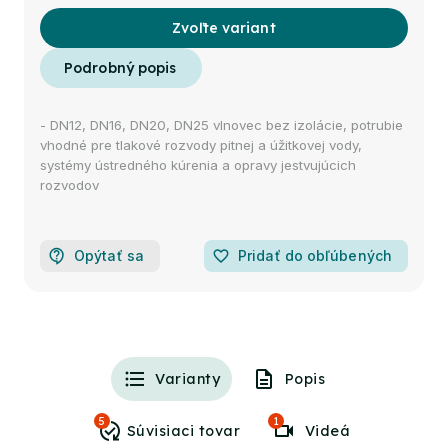
Zvoľte variant
- DN12, DN16, DN20, DN25 vlnovec bez izolácie, potrubie
vhodné pre tlakové rozvody pitnej a úžitkovej vody,
systémy ústredného kúrenia a opravy jestvujúcich
rozvodov
Opýtať sa
favorite_border
Pridať do obľúbených
Varianty
Popis
5
1
Videá