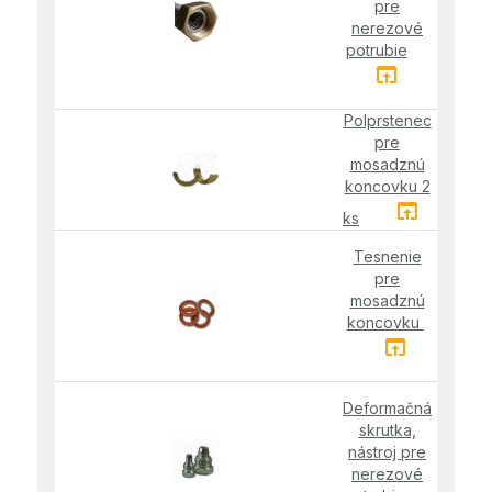
pre
nerezové
potrubie
open_in_browser
Polprstenec
pre
mosadznú
koncovku 2
open_in_browser
ks
Tesnenie
pre
mosadznú
koncovku
open_in_browser
Deformačná
skrutka,
nástroj pre
nerezové