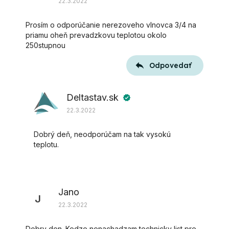
22.3.2022
Prosím o odporúčanie nerezoveho vlnovca 3/4 na
priamu oheň prevadzkovu teplotou okolo
250stupnou
Odpovedať
Deltastav.sk
verified
22.3.2022
Dobrý deň, neodporúčam na tak vysokú
teplotu.
Jano
J
22.3.2022
Dobry den. Kedze nenachadzam technicky list pre