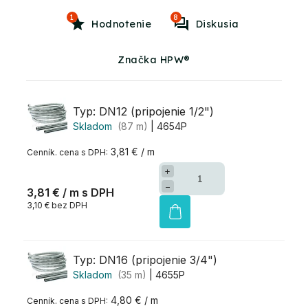
1
8
Hodnotenie
Diskusia
Značka HPW®
Typ: DN12 (pripojenie 1/2")
Skladom
(87 m)
| 4654P
3,81 € / m
+
−
3,81 €
/ m
3,10 € bez DPH
Typ: DN16 (pripojenie 3/4")
Skladom
(35 m)
| 4655P
4,80 € / m