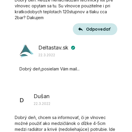
vlnovec opytam sa tu. Su vlnovce pouzitelne i pri
kratkodobych teplotach 120stupnov a tlaku cca
2bar? Dakujem
Odpovedať
Deltastav.sk
verified
22.3.2022
Dobrý deň,posielam Vám mail...
Dušan
D
22.3.2022
Dobrý deň, chcem sa informovať, či je vlnovec
možné použiť ako medzičlánok o dĺžke 4-5cm
medzi radiátor a krivé (nedoliehajúce) potrubie. Ide