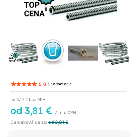
5,0
1 hodnotenie
od
3,10 €
bez DPH
od
3,81 €
/ m
od 3,81 €