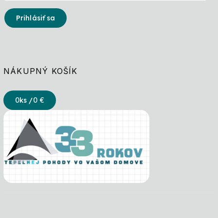
Prihlásiť sa
NÁKUPNÝ KOŠÍK
0
ks /
0 €