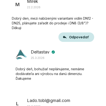
Mirek
diskusií
M
22.2.2026
Dobrý den, mezi nabízenými variantami vidím DN12 -
DN25, plánujete zařadit do prodeje i DN8 (3/8")?
Děkuji
Odpovedať
Deltastav
verified
25.3.2026
Dobrý deň, bohužiaľ neplánujeme, nemáme
dodávateľa ani výrobcu na danú dimenziu.
Ďakujeme
Lado.tobl@gmail.com
L