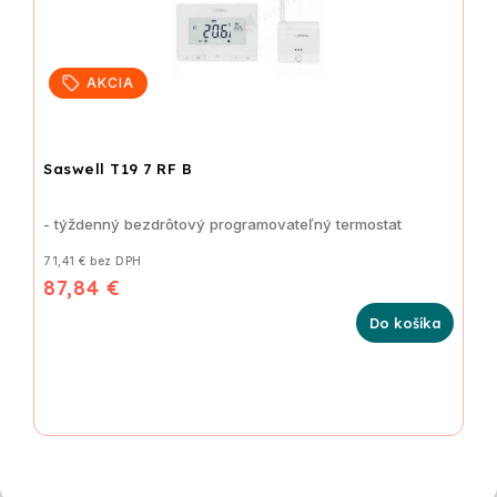
AKCIA
Saswell T19 7 RF B
- týždenný bezdrôtový programovateľný termostat
71,41 € bez DPH
87,84 €
Do košíka