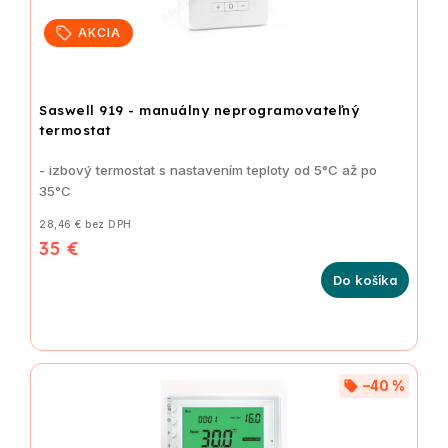
AKCIA
Saswell 919 - manuálny neprogramovateľný
termostat
- izbový termostat s nastavením teploty od 5°C až po
35°C
28,46 € bez DPH
35 €
Do košíka
–40 %