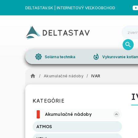
DELTASTAV.SK | INTERNETOVÝ VEĽKOOBCHOD
brightness_high
whatshot
Solárna technika
Vykurovanie kotl
/
Akumulačné nádoby
/
IVAR
I
KATEGÓRIE
Akumulačné nádoby
ATMOS