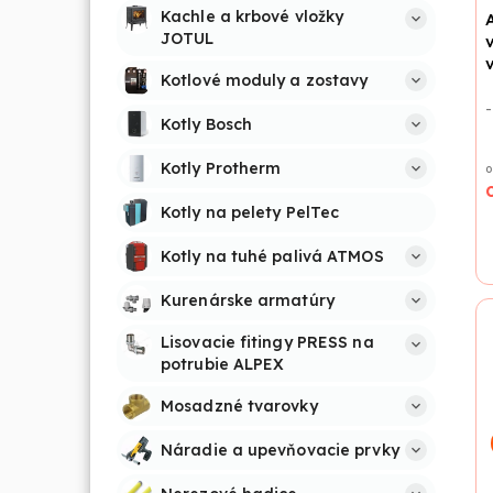
Kachle a krbové vložky 
JOTUL
Kotlové moduly a zostavy
-
Kotly Bosch
Kotly Protherm
o
Kotly na pelety PelTec
Kotly na tuhé palivá ATMOS
Kurenárske armatúry
Lisovacie fitingy PRESS na 
potrubie ALPEX
Mosadzné tvarovky
Náradie a upevňovacie prvky