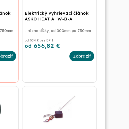
lánok
Elektrický vyhrievací článok
ASKO HEAT AHW-B-A
o 750mm
- rôzne dĺžky, od 300mm po 750mm
od 534 € bez DPH
656,82 €
od