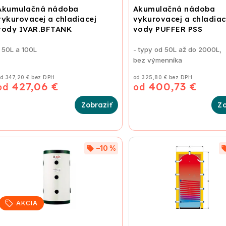
Akumulačná nádoba
Akumulačná nádoba
vykurovacej a chladiacej
vykurovacej a chladiac
vody IVAR.BFTANK
vody PUFFER PSS
 50L a 100L
- typy od 50L až do 2000L,
bez výmenníka
d 347,20 € bez DPH
od 325,80 € bez DPH
427,06 €
400,73 €
od
od
–10 %
AKCIA