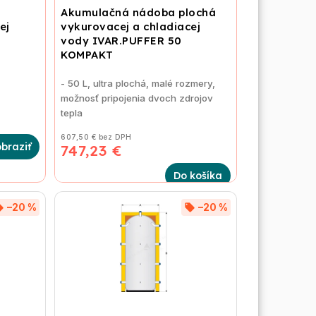
Akumulačná nádoba plochá
ej
vykurovacej a chladiacej
vody IVAR.PUFFER 50
KOMPAKT
- 50 L, ultra plochá, malé rozmery,
možnosť pripojenia dvoch zdrojov
tepla
607,50 € bez DPH
747,23 €
Do košíka
–20 %
–20 %