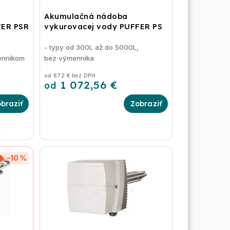
Akumulačná nádoba
FER PSR
vykurovacej vody PUFFER PS
,
- typy od 300L až do 5000L,
enníkom
bez výmenníka
od 872 € bez DPH
1 072,56 €
od
–10 %