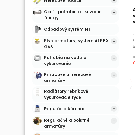
Nerezové hadice
Oceľ - potrubie a lisovacie 
fitingy
Odpadový systém HT
-
/
Plyn armatúry, systém ALPEX 
GAS
o
Potrubia na vodu a 
vykurovanie
Prírubové a nerezové 
armatúry
Radiátory rebríkové, 
vykurovacie tyče
Regulácia kúrenia
Regulačné a poistné 
armatúry