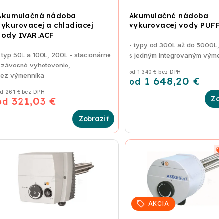
Akumulačná nádoba
Akumulačná nádoba
vykurovacej a chladiacej
vykurovacej vody PUF
vody IVAR.ACF
- typy od 300L až do 5000L
 typ 50L a 100L, 200L - stacionárne
s jedným integrovaným vým
 závesné vyhotovenie,
od 1 340 € bez DPH
bez výmenníka
1 648,20 €
od
d 261 € bez DPH
321,03 €
od
AKCIA