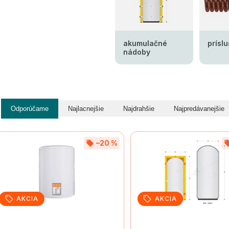
akumulačné
prísl
nádoby
Odporúčame
Najlacnejšie
Najdrahšie
Najpredávanejšie
–20 %
AKCIA
AKCIA