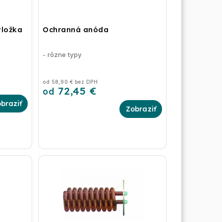
vložka
Ochranná anóda
- rôzne typy
od 58,90 € bez DPH
72,45 €
od