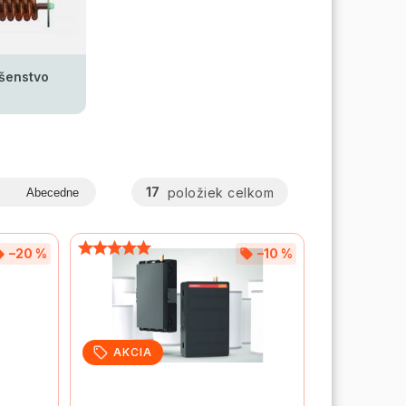
ušenstvo
17
položiek celkom
Abecedne
–20 %
–10 %
AKCIA