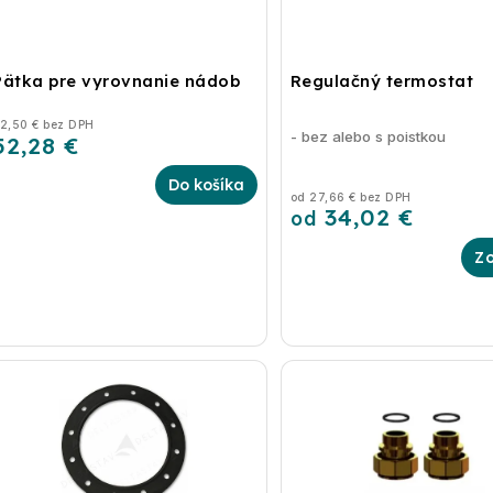
Pätka pre vyrovnanie nádob
Regulačný termostat
2,50 € bez DPH
- bez alebo s poi
52,28 €
Do košíka
od 27,66 € bez DPH
34,02 €
od