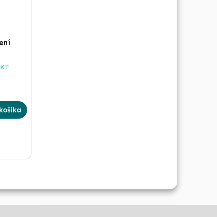
ení
AKT
košíka