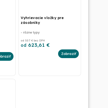
Vyhrievacie vložky pre
zásobníky
stkou
- rôzne typy
od 507 € bez DPH
623,61 €
od