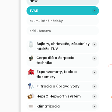
HPW
IVAR
akumulačné nádoby
príslušenstvo
Bojlery, ohrievače, zásobníky, 
nádrže TÚV
Čerpadlá a čerpacia 
technika
Expanzomaty, teplo a 
tlakomery
Filtrácia a úprava vody
Hep2O Hepworth systém
Klimatizácia