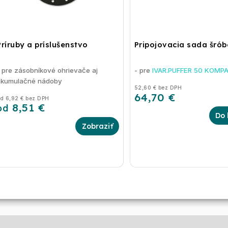
Príruby a príslušenstvo
Pripojovacia sada šrób
 pre zásobníkové ohrievače aj
- pre
IVAR.PUFFER 50 KOMP
akumulačné nádoby
52,60 € bez DPH
64,70 €
d 6,92 € bez DPH
8,51 €
od
Do 