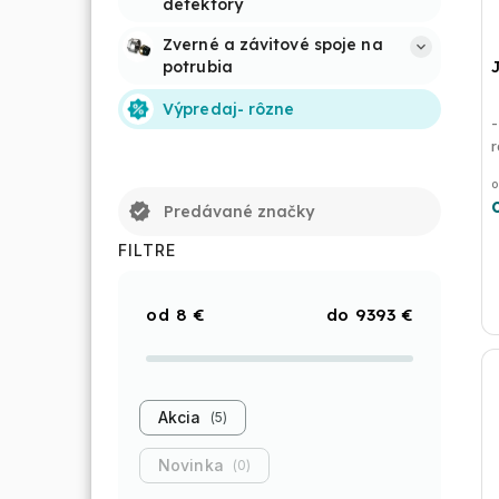
detektory
Zverné a závitové spoje na 
potrubia
Výpredaj- rôzne
-
o
verified
Predávané značky
FILTRE
8
€
9393
€
Akcia
5
Novinka
0