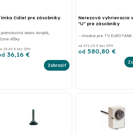
Jímka čidiel pre zásobniky
Nerezová vyhrievacia 
"U" pre zásobníky
 jednoduchá alebo dvojitá,
- vhodná pre TV EUROTANK
rôzne dĺžky
od 472,20 € bez DPH
d 29,40 € bez DPH
580,80 €
od
36,16 €
od