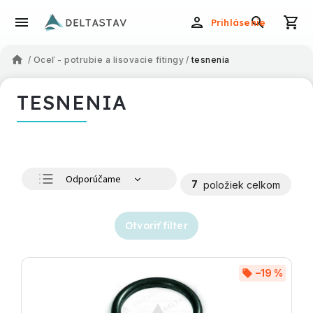
Prihlásenie
/
Oceľ - potrubie a lisovacie fitingy
/
tesnenia
TESNENIA
Odporúčame
7
položiek celkom
Najlacnejšie
Najdrahšie
Otvoriť filter
Najpredávanejšie
Abecedne
–19 %