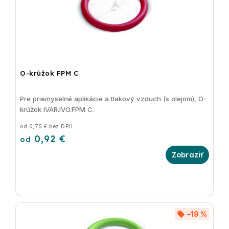
O-krúžok FPM C
Pre priemyselné aplikácie a tlakový vzduch (s olejom), O-
krúžok IVAR.IVO.FPM C.
od 0,75 € bez DPH
0,92 €
od
–19 %