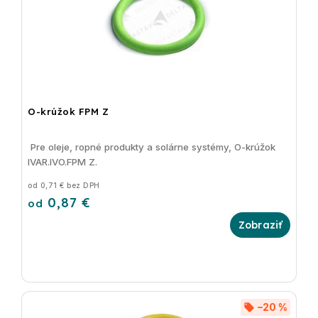
O-krúžok FPM Z
Pre oleje, ropné produkty a solárne systémy, O-krúžok
IVAR.IVO.FPM Z.
od 0,71 € bez DPH
0,87 €
od
–20 %