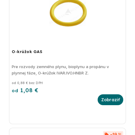
O-krúžok GAS
Pre rozvody zemného plynu, bioplynu a propánu v
plynnej fáze, O-krúžok IVAR.IVO.HNBR Z.
od 0,88 € bez DPH
1,08 €
od
–19 %