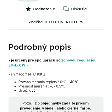
Hodnotenie
Diskusia
Značka TECH CONTROLLERS
Podrobný popis
- je určený pre spoluprácu so
zónovou reguláciou
EU-L-X WiFi
- snímačom NTC 10KΩ
Rozsah merania teploty : 0°C – 40°C
Presnosť merania : +/- 0,5°C
dvojžilový
Pozn.:
Do objednávky zadajte prosím
prevedenie: v bielej, alebo čiernej farbe.