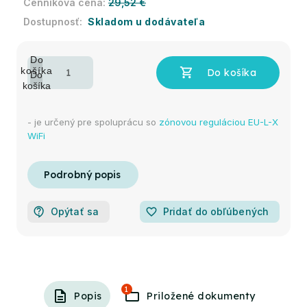
29,52 €
Skladom u dodávateľa
- je určený pre spoluprácu so
zónovou reguláciou EU-L-X
WiFi
Opýtať sa
favorite_border
Pridať do obľúbených
1
Popis