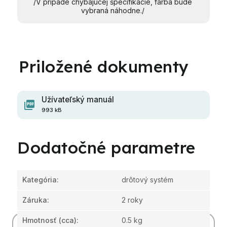
/V prípade chýbajúcej špecifikácie, farba bude
vybraná náhodne./
Užívateľský manuál
993 kB
Dodatočné parametre
Kategória
:
drôtový systém
Záruka
:
2 roky
Hmotnosť
(cca):
0.5 kg