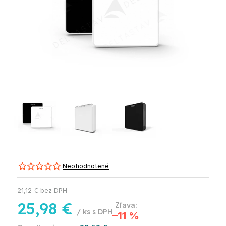
Neohodnotené
21,12 € bez DPH
25,98 €
/ ks
–11 %