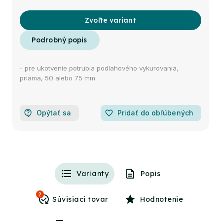
Zvoľte variant
- pre ukotvenie potrubia podlahového vykurovania,
priama, 50 alebo 75 mm
Opýtať sa
favorite_border
Pridať do obľúbených
Varianty
Popis
2
Hodnotenie