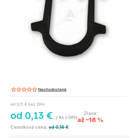
Neohodnotené
od
0,11 €
bez DPH
od
0,13 €
/ ks
až –18 %
od 0,16 €