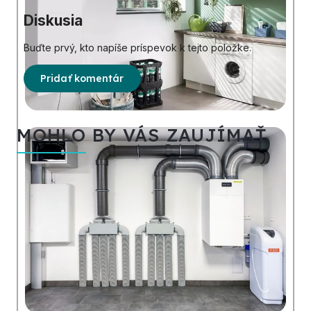
Diskusia
Buďte prvý, kto napíše príspevok k tejto položke.
Pridať komentár
MOHLO BY VÁS ZAUJÍMAŤ