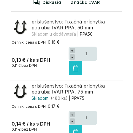
Diskusia
Značka IVAR
príslušenstvo: Fixačná príchytka
potrubia IVAR PPA, 50 mm
Skladom u dodávateľa
| PPA50
0,16 €
+
−
0,13 €
/ ks
0,11 € bez DPH
príslušenstvo: Fixačná príchytka
potrubia IVAR PPA, 75 mm
Skladom
(480 ks)
| PPA75
0,17 €
+
−
0,14 €
/ ks
0,11 € bez DPH