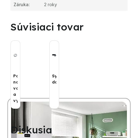
Záruka
:
2 roky
Súvisiaci tovar
Potrubia
Systémové
na
dosky
vodu
a
vykurovanie
Diskusia