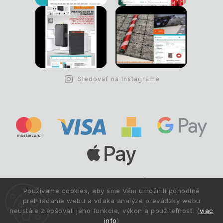
Sledovať na Instagrame
Copyright © 1993 -
2026
Deltastav.sk
|
.
info@deltastav.sk
Používame cookies, aby sme Vám umožnili pohodlné
Všetky práva vyhradené.
prehliadanie webu a vďaka analýze prevádzky webu
neustále zlepšovali jeho funkcie, výkon a použiteľnosť. (
viac
info
)