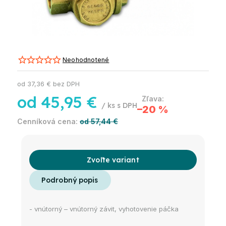
Neohodnotené
od
37,36 €
bez DPH
od
45,95 €
/ ks
–20 %
od 57,44 €
Zvoľte variant
- vnútorný – vnútorný závit, vyhotovenie páčka