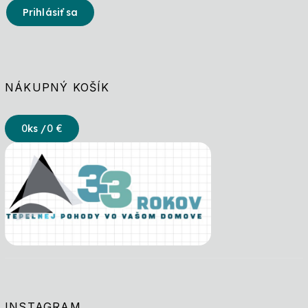
Prihlásiť sa
NÁKUPNÝ KOŠÍK
0
ks /
0 €
INSTAGRAM