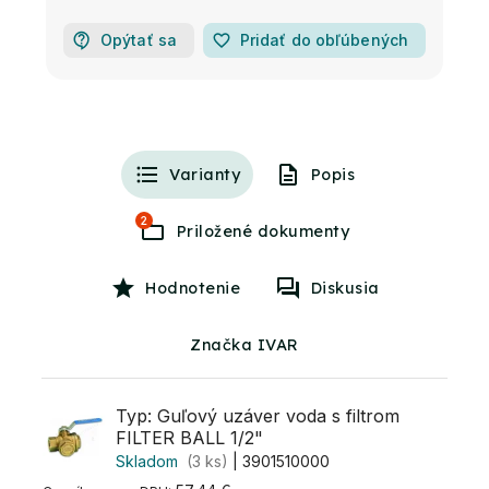
Opýtať sa
favorite_border
Pridať do obľúbených
Varianty
Popis
2
Hodnotenie
Diskusia
Značka IVAR
Typ: Guľový uzáver voda s filtrom
FILTER BALL 1/2"
Skladom
(3 ks)
| 3901510000