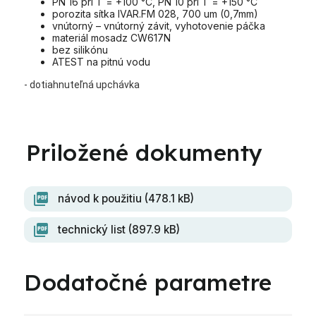
PN 16 pri T = +100 °C, PN 10 pri T = +150 °C
porozita sítka IVAR.FM 028, 700 um (0,7mm)
vnútorný – vnútorný závit, vyhotovenie páčka
materiál mosadz CW617N
bez silikónu
ATEST na pitnú vodu
- dotiahnuteľná upchávka
návod k použitiu (478.1 kB)
technický list (897.9 kB)
Dodatočné parametre