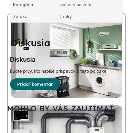
Kategória
:
uzávery na vodu
Záruka
:
2 roky
Diskusia
Diskusia
Buďte prvý, kto napíše príspevok k tejto položke.
Pridať komentár
MOHLO BY VÁS ZAUJÍMAŤ