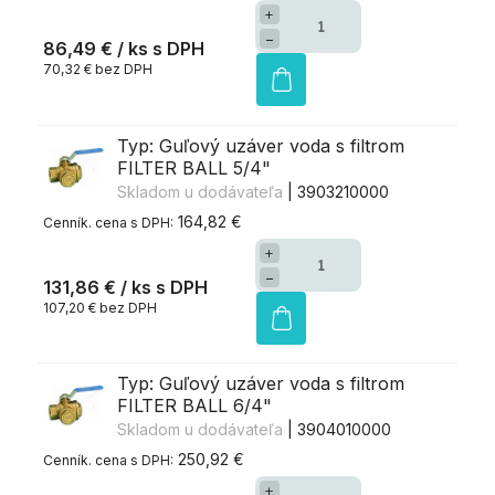
+
−
86,49 €
/ ks
70,32 € bez DPH
Typ: Guľový uzáver voda s filtrom
FILTER BALL 5/4"
Skladom u dodávateľa
| 3903210000
164,82 €
+
−
131,86 €
/ ks
107,20 € bez DPH
Typ: Guľový uzáver voda s filtrom
FILTER BALL 6/4"
Skladom u dodávateľa
| 3904010000
250,92 €
+