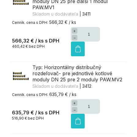
moduly DN 25 pre ďaľší 1 modul
PAW.MV1
Skladom u dodávateľa
| 3411
566,32 € / ks
+
−
566,32 €
/ ks
460,42 € bez DPH
Typ: Horizontálny distribučný
rozdeľovač- pre jednotlivé kotlové
moduly DN 25 pre 2 moduly PAW.MV2
Skladom u dodávateľa
| 3412
635,79 € / ks
+
−
635,79 €
/ ks
516,90 € bez DPH