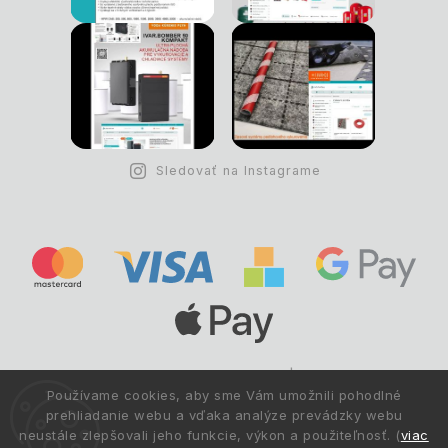
Sledovať na Instagrame
Copyright © 1993 -
2026
Deltastav.sk
|
.
info@deltastav.sk
Používame cookies, aby sme Vám umožnili pohodlné
Všetky práva vyhradené.
prehliadanie webu a vďaka analýze prevádzky webu
neustále zlepšovali jeho funkcie, výkon a použiteľnosť. (
viac