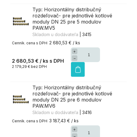
Typ: Horizontálny distribučný
rozdeľovač- pre jednotlivé kotlové
moduly DN 25 pre 5 modulov
PAW.MV5
Skladom u dodávateľa
| 3415
2 680,53 € / ks
+
−
2 680,53 €
/ ks
2 179,29 € bez DPH
Typ: Horizontálny distribučný
rozdeľovač- pre jednotlivé kotlové
moduly DN 25 pre 6 modulov
PAW.MV6
Skladom u dodávateľa
| 3416
3 187,43 € / ks
+
−