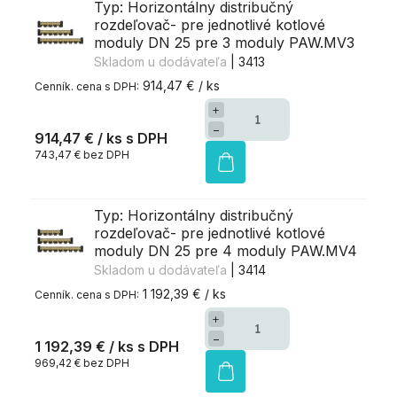
Typ: Horizontálny distribučný
rozdeľovač- pre jednotlivé kotlové
moduly DN 25 pre 3 moduly PAW.MV3
Skladom u dodávateľa
| 3413
914,47 € / ks
+
−
914,47 €
/ ks
743,47 € bez DPH
Typ: Horizontálny distribučný
rozdeľovač- pre jednotlivé kotlové
moduly DN 25 pre 4 moduly PAW.MV4
Skladom u dodávateľa
| 3414
1 192,39 € / ks
+
−
1 192,39 €
/ ks
969,42 € bez DPH