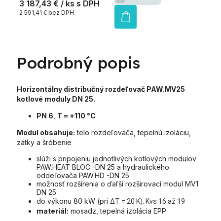
3 187,43 €
/ ks
2 591,41 € bez DPH
Podrobný popis
Horizontálny distribučný rozdeľovač PAW.MV25
kotlové moduly DN 25.
PN 6
,
T = +110 °C
Modul obsahuje:
telo rozdeľovača, tepelnú izoláciu,
zátky a šróbenie
slúži s pripojeniu jednotlivých kotlových modulov
PAW.HEAT BLOC -DN 25 a hydraulického
oddeľovača PAW.HD -DN 25
možnosť rozšírenia o ďaľší rozširovací modul MV1
DN 25
do výkonu 80 kW (pri
ΔT = 20 K), Kvs 16 až 19
materiál:
mosadz, tepelná izolácia EPP