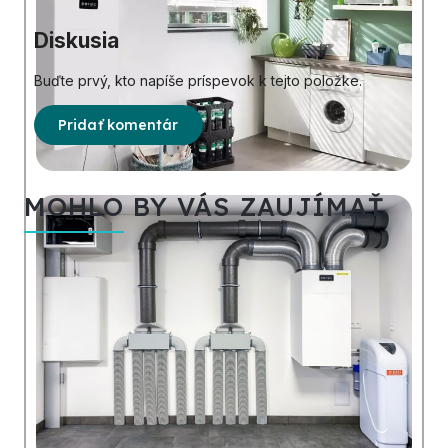
Diskusia
Buďte prvý, kto napíše príspevok k tejto položke.
Pridať komentár
MOHLO BY VÁS ZAUJÍMAŤ