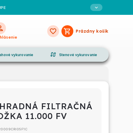
UPE
Prázdny košík
Nákupný
ihlásenie
košík
swap_calls
ahové vykurovanie
Stenové vykurovanie
HRADNÁ FILTRAČNÁ
OŽKA 11.000 FV
20009CRI05F1C