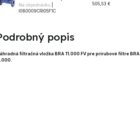
505,53 €
Na objednávku
|
I080009CRI05F1C
Podrobný popis
áhradná filtračná vložka BRA 11.000 FV pre prírubové filtre BRA
1.000.