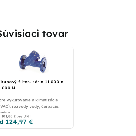
Súvisiaci tovar
rírubový filter- séria 11.000 a
1.000 M
pre vykurovanie a klimatizácie
HVAC), rozvody vody, čerpacie
tanice
 101,60 € bez DPH
124,97 €
d