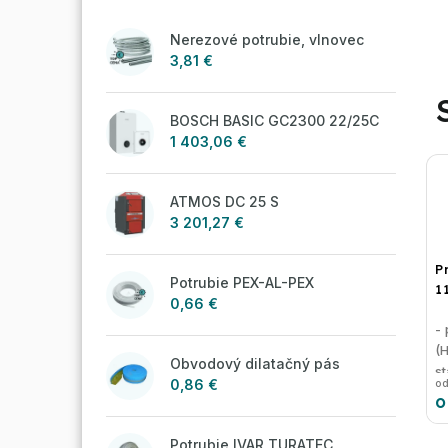
Nerezové potrubie, vlnovec
3,81 €
BOSCH BASIC GC2300 22/25C
1 403,06 €
ATMOS DC 25 S
3 201,27 €
P
Potrubie PEX-AL-PEX
1
0,66 €
- 
(
Obvodový dilatačný pás
s
0,86 €
od
o
Potrubie IVAR TURATEC