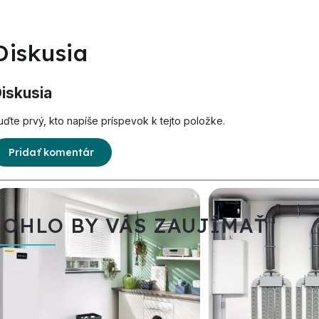
Diskusia
iskusia
uďte prvý, kto napíše príspevok k tejto položke.
Pridať komentár
OHLO BY VÁS ZAUJÍMAŤ