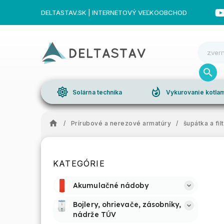
DELTASTAV.SK | INTERNETOVÝ VEĽKOOBCHOD
brightness_high
whatshot
Solárna technika
Vykurovanie kotl
/
Prírubové a nerezové armatúry
/
šupátka a fil
KATEGÓRIE
Akumulačné nádoby
Bojlery, ohrievače, zásobníky, 
nádrže TÚV