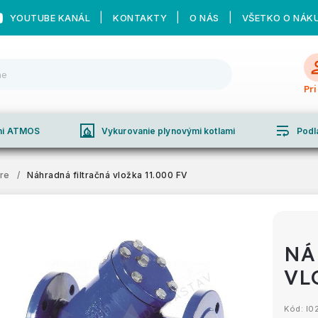
YOUTUBE KANÁL
KONTAKTY
O NÁS
VŠETKO O NÁK
Pr
fireplace
wrap_text
ami ATMOS
Vykurovanie plynovými kotlami
Podl
tre
/
Náhradná filtračná vložka 11.000 FV
NÁ
VL
Kód:
I0