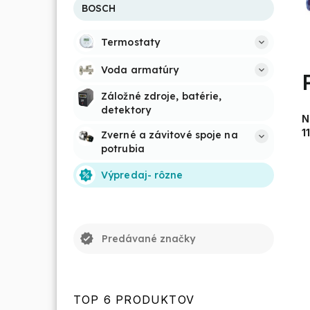
BOSCH
Termostaty
Voda armatúry
Záložné zdroje, batérie, 
detektory
N
1
Zverné a závitové spoje na 
potrubia
Výpredaj- rôzne
verified
Predávané značky
TOP 6 PRODUKTOV