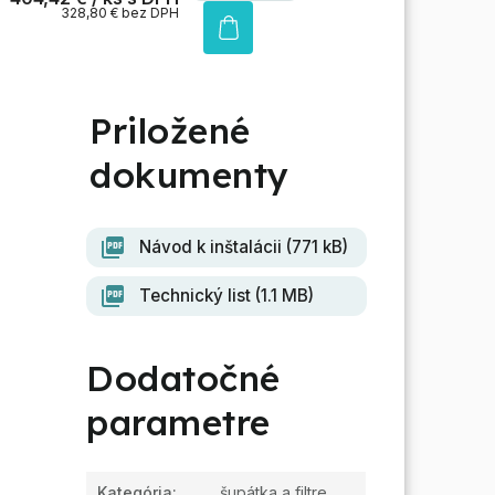
328,80 € bez DPH
Návod k inštalácii (771 kB)
Technický list (1.1 MB)
Dodatočné
parametre
Kategória
:
šupátka a filtre