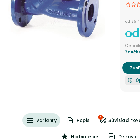
od
25,4
od
Značk
Zvoľ
O
1
Varianty
Popis
Hodnotenie
Diskusia