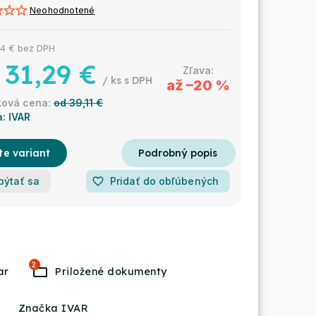
Neohodnotené
4 €
bez DPH
31,29 €
/ ks
až –20 %
od 39,11 €
a:
IVAR
te variant
pýtať sa
favorite_border
Pridať do obľúbených
2
Značka IVAR