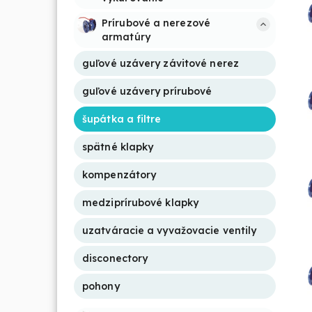
Prírubové a nerezové 
armatúry
guľové uzávery závitové nerez
guľové uzávery prírubové
šupátka a filtre
spätné klapky
kompenzátory
medziprírubové klapky
uzatváracie a vyvažovacie ventily
disconectory
pohony