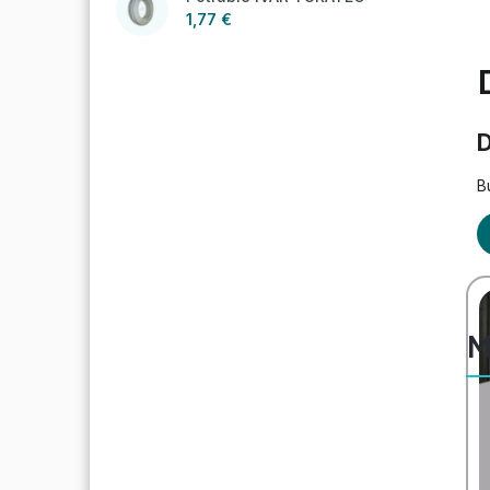
1,77 €
D
B
M