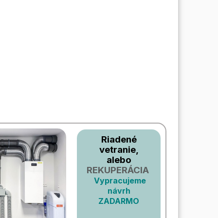
Riadené
vetranie,
alebo
REKUPERÁCIA
Vypracujeme
návrh
ZADARMO