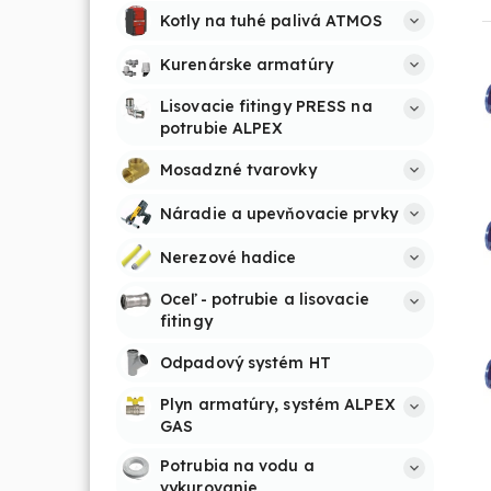
Kotly na tuhé palivá ATMOS
Kurenárske armatúry
Lisovacie fitingy PRESS na 
potrubie ALPEX
Mosadzné tvarovky
Náradie a upevňovacie prvky
Nerezové hadice
Oceľ - potrubie a lisovacie 
fitingy
Odpadový systém HT
Plyn armatúry, systém ALPEX 
GAS
Potrubia na vodu a 
vykurovanie