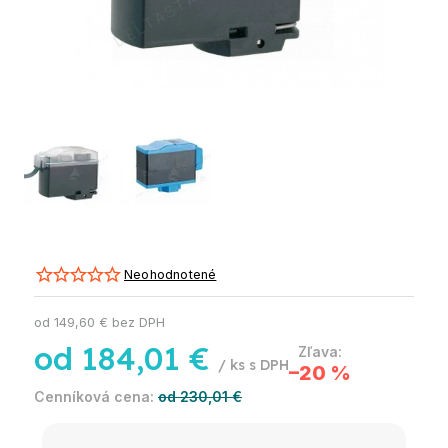
Neohodnotené
od
149,60 €
bez DPH
od
184,01 €
/ ks
–20 %
od 230,01 €