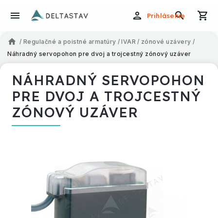
Prihlásenie
/
Regulačné a poistné armatúry
/
IVAR
/
zónové uzávery
/
Náhradný servopohon pre dvoj a trojcestný zónový uzáver
NÁHRADNÝ SERVOPOHON
PRE DVOJ A TROJCESTNÝ
ZÓNOVÝ UZÁVER