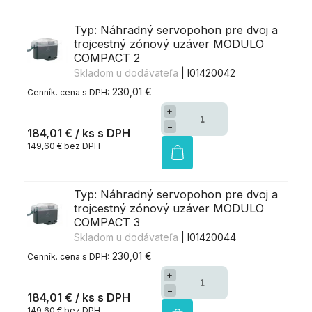
Typ: Náhradný servopohon pre dvoj a
trojcestný zónový uzáver MODULO
COMPACT 2
Skladom u dodávateľa
| I01420042
230,01 €
+
−
184,01 €
/ ks
149,60 € bez DPH
Typ: Náhradný servopohon pre dvoj a
trojcestný zónový uzáver MODULO
COMPACT 3
Skladom u dodávateľa
| I01420044
230,01 €
+
−
184,01 €
/ ks
149,60 € bez DPH