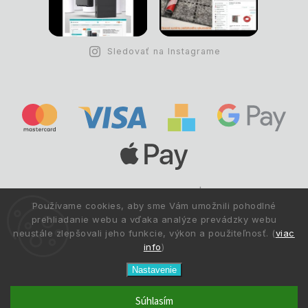
Sledovať na Instagrame
Copyright © 1993 -
2026
Deltastav.sk
|
.
info@deltastav.sk
Používame cookies, aby sme Vám umožnili pohodlné
Všetky práva vyhradené.
prehliadanie webu a vďaka analýze prevádzky webu
neustále zlepšovali jeho funkcie, výkon a použiteľnosť. (
viac
info
)
Nastavenie
Súhlasím