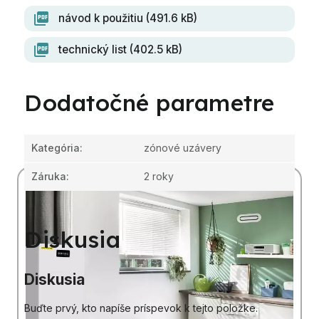
návod k použitiu (491.6 kB)
technický list (402.5 kB)
Dodatočné parametre
Kategória
:
zónové uzávery
Záruka
:
2 roky
Diskusia
Diskusia
Buďte prvý, kto napíše príspevok k tejto položke.