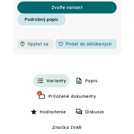
Zvoľte variant
Opýtať sa
favorite_border
Pridať do obľúbených
Varianty
Popis
2
Hodnotenie
Diskusia
Značka IVAR