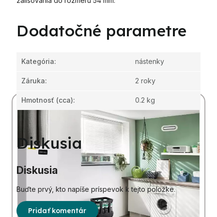
zalisovania do rozmeru 54 mm.
Dodatočné parametre
Kategória
:
nástenky
Záruka
:
2 roky
Hmotnosť
(cca):
0.2 kg
Diskusia
Diskusia
Buďte prvý, kto napíše príspevok k tejto položke.
Pridať komentár