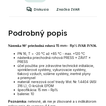
Diskusia
Značka IVAR
Podrobný popis
15 mm- Rp½
Nástenka 90° priechodná rohová
IVAR IVN36.
PN 16, T = -20 °C až +85 °C - max. +120 °C
nástenka priechodná rohová PRESS × ZÁVIT ×
PRESS
účel použitia: pre zdravotne technické inštalácie,
sprinklerové systémy, vykurovacie systémy,
tlakový vzduch, solárne systémy, inertné plyny
a priemysel
materiál: nerezová oceľ triedy Wst. Nr. 1.4404 (AISI
316 L), O-krúžok EPDM
špecifikácia: 15 mm – Rp½
balenie: 10
Poznámka:
netesné, ak nie je zlisované a s indikátorom