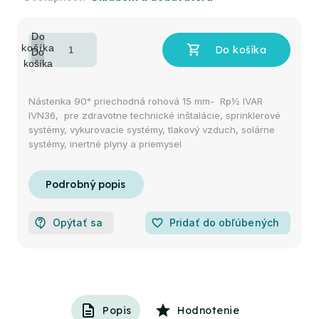
Nástenka 90° priechodná rohová 15 mm- Rp½ IVAR
IVN36, pre zdravotne technické inštalácie, sprinklerové
systémy, vykurovacie systémy, tlakový vzduch, solárne
systémy, inertné plyny a priemysel
Opýtať sa
favorite_border
Pridať do obľúbených
Popis
Hodnotenie