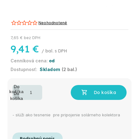
Neohodnotené
7,65 € bez DPH
9,41 €
/ bal.
od
Skladom
(2 bal.)
- slúži ako tesnenie pre pripojenie solárneho kolektora