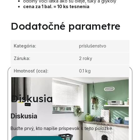
odolný voči látka ako sú oleje, tuky a glykoly
cena za 1 bal. = 10 ks tesnenia
Dodatočné parametre
Kategória
:
príslušenstvo
Záruka
:
2 roky
Hmotnosť
(cca):
0.1 kg
Diskusia
Diskusia
Buďte prvý, kto napíše príspevok k tejto položke.