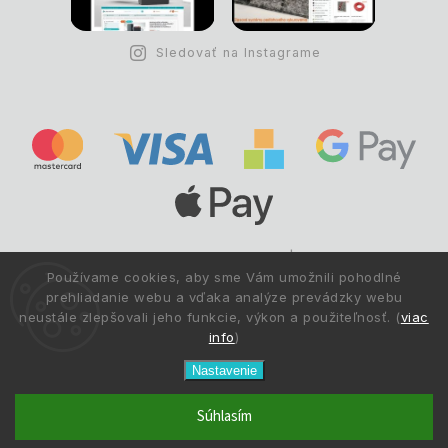
Sledovať na Instagrame
Copyright © 1993 -
2026
Deltastav.sk
|
.
info@deltastav.sk
Používame cookies, aby sme Vám umožnili pohodlné
Všetky práva vyhradené.
prehliadanie webu a vďaka analýze prevádzky webu
neustále zlepšovali jeho funkcie, výkon a použiteľnosť. (
viac
info
)
Nastavenie
Súhlasím