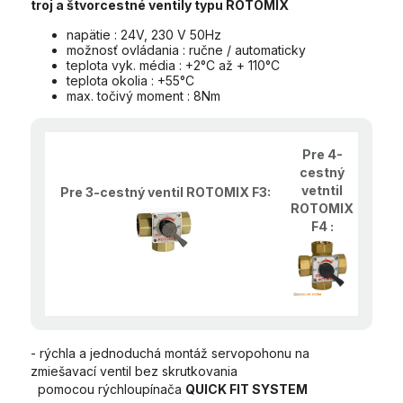
troj a štvorcestné ventily typu ROTOMIX
napätie : 24V, 230 V 50Hz
možnosť ovládania : ručne / automaticky
teplota vyk. média : +2°C až + 110°C
teplota okolia : +55°C
max. točivý moment : 8Nm
Pre 4-
cestný
vetntil
Pre 3-cestný ventil ROTOMIX F3:
ROTOMIX
F4 :
- rýchla a jednoduchá montáž servopohonu na
zmiešavací ventil bez skrutkovania
pomocou rýchloupínača
QUICK FIT SYSTEM