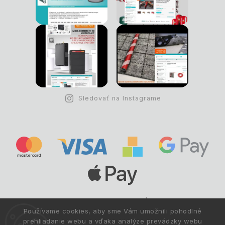
Sledovať na Instagrame
Copyright © 1993 -
2026
Deltastav.sk
|
.
info@deltastav.sk
Používame cookies, aby sme Vám umožnili pohodlné
Všetky práva vyhradené.
prehliadanie webu a vďaka analýze prevádzky webu