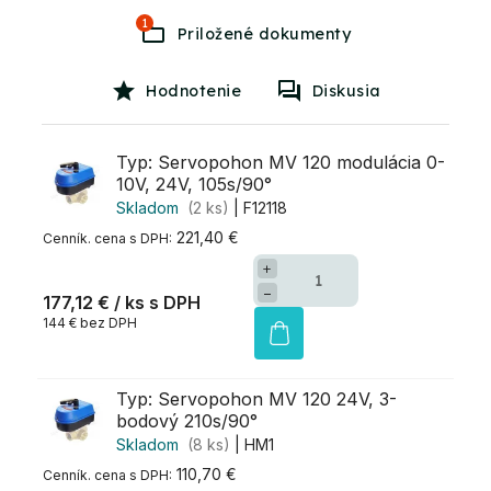
1
Hodnotenie
Diskusia
Typ: Servopohon MV 120 modulácia 0-
10V, 24V, 105s/90°
Skladom
(2 ks)
| F12118
221,40 €
+
−
177,12 €
/ ks
144 € bez DPH
Typ: Servopohon MV 120 24V, 3-
bodový 210s/90°
Skladom
(8 ks)
| HM1
110,70 €