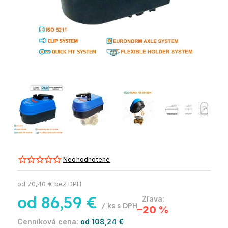
Neohodnotené
od
70,40 €
bez DPH
od
86,59 €
/ ks
–20 %
od 108,24 €