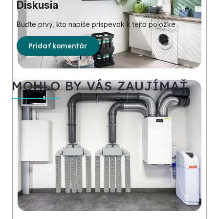
Diskusia
Buďte prvý, kto napíše príspevok k tejto položke.
Pridať komentár
MOHLO BY VÁS ZAUJÍMAŤ