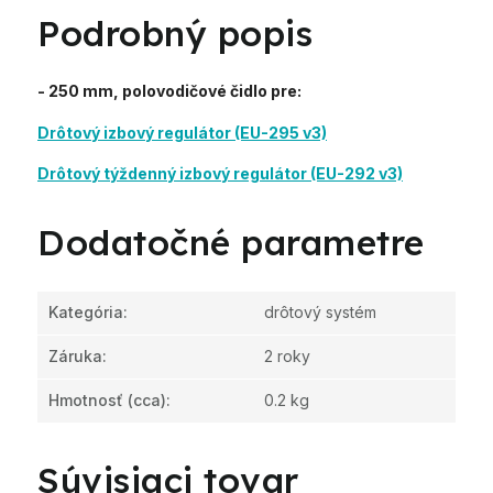
Podrobný popis
- 250 mm, polovodičové čidlo pre:
Drôtový izbový regulátor (EU-295 v3)
Drôtový týždenný izbový regulátor (EU-292 v3)
Dodatočné parametre
Kategória
:
drôtový systém
Záruka
:
2 roky
Hmotnosť
(cca):
0.2 kg
Súvisiaci tovar