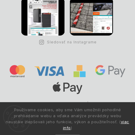
Sledovať na Instagrame
Copyright © 1993 -
2026
Deltastav.sk
|
.
info@deltastav.sk
Používame cookies, aby sme Vám umožnili pohodlné
Všetky práva vyhradené.
prehliadanie webu a vďaka analýze prevádzky webu
neustále zlepšovali jeho funkcie, výkon a použiteľnosť. (
viac
info
)