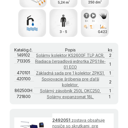
Katalóg.č.
Popis
ks
149102
Solárny kolektor KS2600F TLP ACR
2
713305
Riadiaca čerpadlová jednotka ZPS18e-
1
01 ECO
470101
Základná sada pre 1 kolektor ZPKS1
1
420100
Spojovacie šróbenia pre ďaľší
2
kolektor
862500H
Solárný zásobník 250L OKC250
1
721800
Solárny expanzomat 18L
1
2492051
zostava obsahuje
nosiče so skrutkami, pre