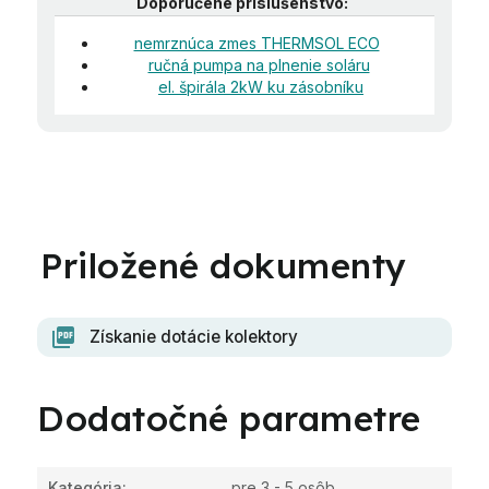
Doporučené príslušenstvo:
nemrznúca zmes THERMSOL ECO
ručná pumpa na plnenie soláru
el. špirála 2kW ku zásobníku
Získanie dotácie kolektory
Dodatočné parametre
Kategória
:
pre 3 - 5 osôb