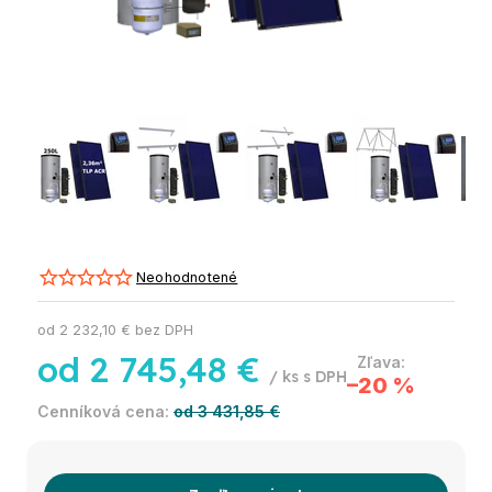
Neohodnotené
od
2 232,10 €
bez DPH
od
2 745,48 €
/ ks
–20 %
od 3 431,85 €