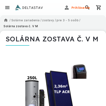
Prihlásenie
/
Solárne zariadenia
/
zostavy
/
pre 3 - 5 osôb
/
Solárna zostava č. V M
SOLÁRNA ZOSTAVA Č. V M