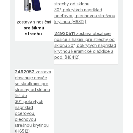
strechy od sklonu
30°, pokrytých napríklad
oceľovou, plechovou strešnou
krytinou (H6312)
zostavy s nosičmi
pre šikmú
24920511
zostava obsahuje
strechu
nosiče s hákmi, pre strechy od
sklonu 30°, pokrytých napríklad
krytinou keramické dlaždice a
pod. (H6412)
2492052
zostava
obsahuje nosiče
so skrutkami, pre
strechy od sklonu
15° do
30°, pokrytých
napríklad
oceľovou,
plechovou
strešnou krytinou
(H6512)