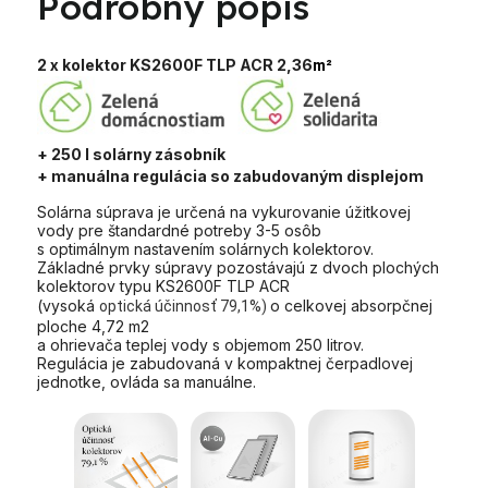
Podrobný popis
2 x kolektor KS2600F TLP ACR 2,36
m²
+ 250 l solárny zásobník
+ manuálna regulácia so zabudovaným displejom
Solárna súprava je určená na vykurovanie úžitkovej
vody pre štandardné potreby 3-5 osôb
s optimálnym nastavením solárnych kolektorov.
Základné prvky súpravy pozostávajú z dvoch plochých
kolektorov typu KS2600F TLP ACR
(vysoká
o celkovej absorpčnej
optická účinnosť 79,1%)
ploche 4,72 m2
a ohrievača teplej vody s objemom 250 litrov.
Regulácia je zabudovaná v kompaktnej čerpadlovej
jednotke, ovláda sa manuálne.