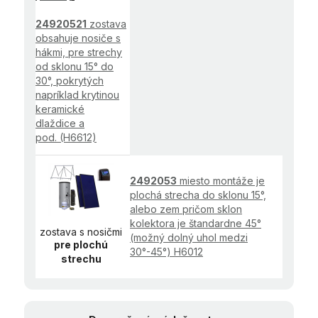
24920521
zostava
obsahuje nosiče s
hákmi, pre strechy
od sklonu 15° do
30°, pokrytých
napríklad krytinou
keramické
dlaždice a
pod. (H6612)
2492053
miesto montáže je
plochá strecha do sklonu 15°,
alebo zem pričom sklon
kolektora je štandardne 45°
zostava s nosičmi
(možný dolný uhol medzi
pre plochú
30°-45°) H6012
strechu