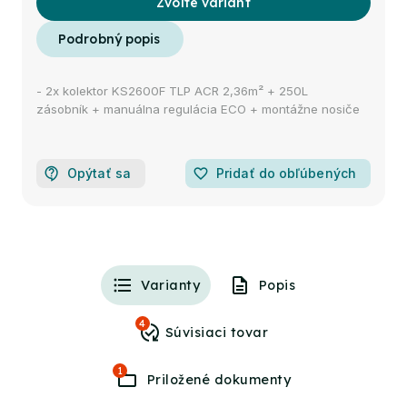
Zvoľte variant
- 2x kolektor KS2600F TLP ACR 2,36m² + 250L
zásobník + manuálna regulácia ECO + montážne nosiče
Opýtať sa
favorite_border
Pridať do obľúbených
Varianty
Popis
4
1