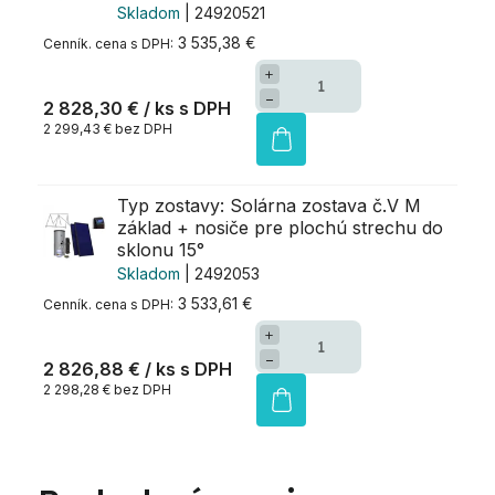
Skladom
| 24920521
3 535,38 €
+
−
2 828,30 €
/ ks
2 299,43 € bez DPH
Typ zostavy: Solárna zostava č.V M
základ + nosiče pre plochú strechu do
sklonu 15°
Skladom
| 2492053
3 533,61 €
+
−
2 826,88 €
/ ks
2 298,28 € bez DPH