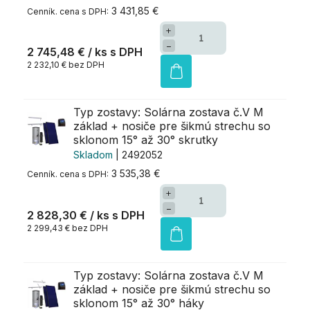
3 431,85 €
+
−
2 745,48 €
/ ks
2 232,10 € bez DPH
Typ zostavy: Solárna zostava č.V M
základ + nosiče pre šikmú strechu so
sklonom 15° až 30° skrutky
Skladom
| 2492052
3 535,38 €
+
−
2 828,30 €
/ ks
2 299,43 € bez DPH
Typ zostavy: Solárna zostava č.V M
základ + nosiče pre šikmú strechu so
sklonom 15° až 30° háky