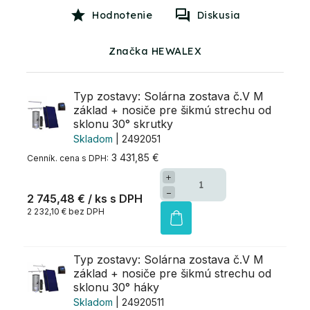
Hodnotenie
Diskusia
Značka HEWALEX
Typ zostavy: Solárna zostava č.V M
základ + nosiče pre šikmú strechu od
sklonu 30° skrutky
Skladom
| 2492051
3 431,85 €
+
−
2 745,48 €
/ ks
2 232,10 € bez DPH
Typ zostavy: Solárna zostava č.V M
základ + nosiče pre šikmú strechu od
sklonu 30° háky
Skladom
| 24920511