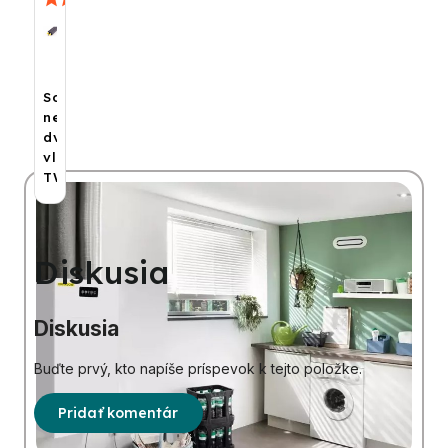
Solárna
nerezová
dvojrúra,
vlnovec
TWIN
Diskusia
Diskusia
Buďte prvý, kto napíše príspevok k tejto položke.
Pridať komentár