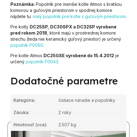
Poznámka:
Popolník pre menšie kotle Atmos s kratšou
komorou a guľovým priestorom v spodnej komore
nájdete tu:
malý popolník pre kotle s guľovým priestorom
.
Pre kotly
DC25SP, DC30SPX a DC32SP vyrobené
pred rokom 2018
, ktoré majú v prostrednej komore
strechu (teda nie keramický guľový priestor) je určený
popolník P0060
.
Pre kotle Atmos
DC25GSE vyrobené do 15.4.2012
je
určený
popolník P0043
.
Dodatočné parametre
Kategória
:
čistiace náradie a popolníky
Záruka
:
2 roky
Hmotnosť
(cca):
2.507 kg