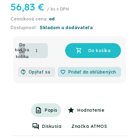
56,83 €
/ ks
od
Skladom u dodávateľa
Opýtať sa
favorite_border
Pridať do obľúbených
Popis
Hodnotenie
Diskusia
Značka ATMOS