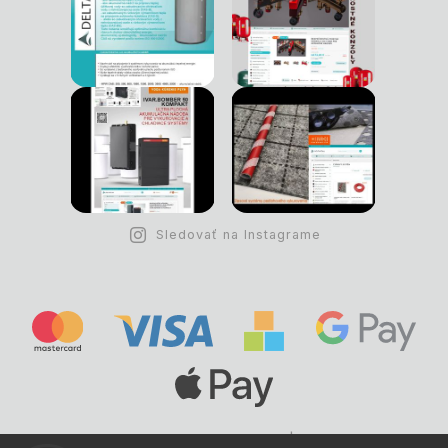
Sledovať na Instagrame
Copyright © 1993 -
2026
Deltastav.sk
|
.
info@deltastav.sk