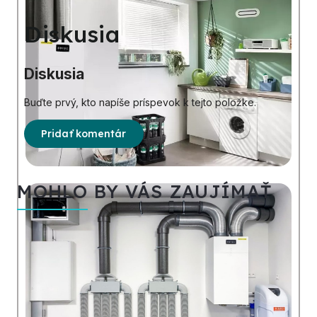
Diskusia
Diskusia
Buďte prvý, kto napíše príspevok k tejto položke.
Pridať komentár
MOHLO BY VÁS ZAUJÍMAŤ