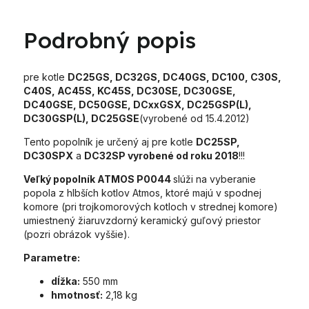
Podrobný popis
pre kotle
DC25GS, DC32GS, DC40GS, DC100, C30S,
C40S, AC45S, KC45S, DC30SE, DC30GSE,
DC40GSE, DC50GSE, DCxxGSX, DC25GSP(L),
DC30GSP(L), DC25GSE
(vyrobené od 15.4.2012)
Tento popolník je určený aj pre kotle
DC25SP,
DC30SPX
a
DC32SP vyrobené od roku 2018
!!!
Veľký popolník ATMOS P0044
slúži na vyberanie
popola z hlbších kotlov Atmos, ktoré majú v spodnej
komore (pri trojkomorových kotloch v strednej komore)
umiestnený žiaruvzdorný keramický guľový priestor
(pozri obrázok vyššie).
Parametre:
dĺžka:
550 mm
hmotnosť:
2,18 kg