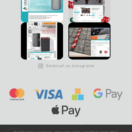
Sledovať na Instagrame
Copyright © 1993 -
2026
Deltastav.sk
|
.
info@deltastav.sk