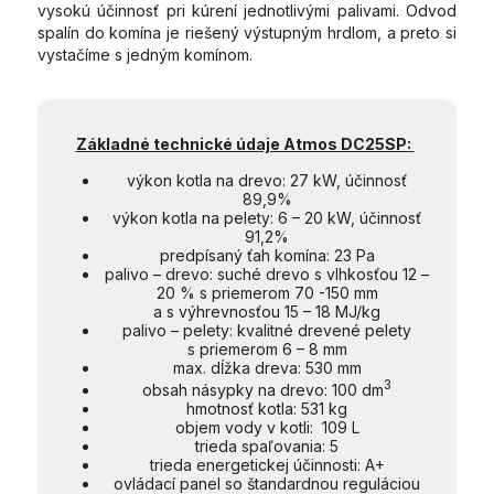
vysokú účinnosť pri kúrení jednotlivými palivami. Odvod
spalín do komína je riešený výstupným hrdlom, a preto si
vystačíme s jedným komínom.
Základné technické údaje Atmos DC25SP:
výkon kotla na drevo: 27 kW, účinnosť
89,9%
výkon kotla na pelety: 6 – 20 kW, účinnosť
91,2%
predpísaný ťah komína: 23 Pa
palivo – drevo: suché drevo s vlhkosťou 12 –
20 % s priemerom 70 -150 mm
a s výhrevnosťou 15 – 18 MJ/kg
palivo – pelety: kvalitné drevené pelety
s priemerom 6 – 8 mm
max. dĺžka dreva: 530 mm
3
obsah násypky na drevo: 100 dm
hmotnosť kotla: 531 kg
objem vody v kotli: 109 L
trieda spaľovania: 5
trieda energetickej účinnosti: A+
ovládací panel so štandardnou reguláciou