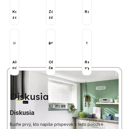
Kotlové
Záložné
Rozdeľovače
zostavy
zdroje
Akumulačné
Obehové
Regulácia
nádoby
čerpadlá
vykurovania
Diskusia
Diskusia
Buďte prvý, kto napíše príspevok k tejto položke.