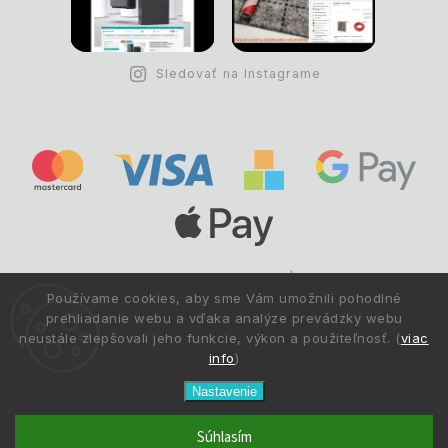
Sledovať na Instagrame
Copyright © 1993 -
2026
Deltastav.sk
|
.
info@deltastav.sk
Používame cookies, aby sme Vám umožnili pohodlné
Všetky práva vyhradené.
prehliadanie webu a vďaka analýze prevádzky webu
neustále zlepšovali jeho funkcie, výkon a použiteľnosť. (
viac
info
)
Nastavenie
Súhlasím