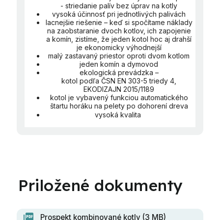
- striedanie palív bez úprav na kotly
vysoká účinnosť pri jednotlivých palivách
lacnejšie riešenie – keď si spočítame náklady
na zaobstaranie dvoch kotlov, ich zapojenie
a komín, zistíme, že jeden kotol hoc aj drahší
je ekonomicky výhodnejší
malý zastavaný priestor oproti dvom kotlom
jeden komín a dymovod
ekologická prevádzka –
kotol podľa ČSN EN 303-5 triedy 4,
EKODIZAJN 2015/1189
kotol je vybavený funkciou automatického
štartu horáku na pelety po dohorení dreva
vysoká kvalita
Prospekt kombinované kotly (3 MB)