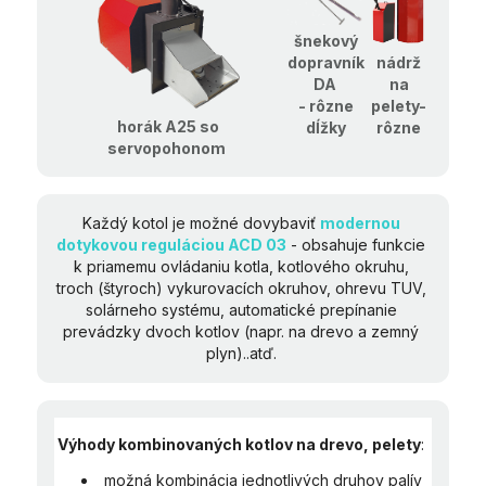
šnekový
nádrž
dopravník
na
DA
pelety-
- rôzne
horák A25 so
rôzne
dĺžky
servopohonom
Každý kotol je možné dovybaviť
modernou
dotykovou reguláciou ACD 03
- o
bsahuje funkcie
k priamemu ovládaniu kotla, kotlového okruhu,
troch (štyroch) vykurovacích okruhov, ohrevu TUV,
solárneho systému, automatické prepínanie
prevádzky dvoch kotlov (napr. na drevo a zemný
plyn)..atď.
Výhody kombinovaných kotlov na drevo, pelety
:
možná kombinácia jednotlivých druhov palív