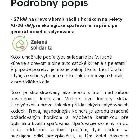
Podrobný popis
- 27 kW na drevo v kombinácii s horákom na pelety
/6-20 kW/pre ekologické spaľovanie na princípe
generátorového splyňovania
Kotol umožňuje podľa typu striedanie palív, ručné
kúrenie s drevom a plne automatické kúrenie s peletami.
V prípade potreby, je možné zakúpiť kotol bez horáku
s tým, že si ho vyberiete neskôr alebo použijete horák
z predošlého kotla.
Kotol je skonštruovaný ako teleso s tromi nad sebou
posadenými komorami. Vrchné dve komory slúžia
k splyňovaniu dreva, tak ako pri klasických splyňovacích
kotloch. Tretia, najspodnejšia komora je spredu osadená
požadovaným horákom a vyložená keramikou pre
optimálnu kvalitu spaľovania. Spaľovacie systémy sú od
seba oddelené vodným plášťom, tým pádom sa
navzájom príliš neovplyvňujú, a tým kotol dosahuje