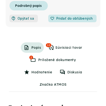
Opýtať sa
favorite_border
Pridať do obľúbených
10
Popis
2
Hodnotenie
Diskusia
Značka ATMOS