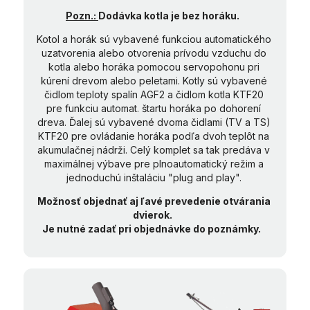
Pozn.:
Dodávka kotla je bez horáku.
Kotol a horák sú vybavené funkciou automatického
uzatvorenia alebo otvorenia prívodu vzduchu do
kotla alebo horáka pomocou servopohonu pri
kúrení drevom alebo peletami. Kotly sú vybavené
čidlom teploty spalín AGF2 a čidlom kotla KTF20
pre funkciu automat. štartu horáka po dohorení
dreva. Ďalej sú vybavené dvoma čidlami (TV a TS)
KTF20 pre ovládanie horáka podľa dvoh teplôt na
akumulačnej nádrži. Celý komplet sa tak predáva v
maximálnej výbave pre plnoautomatický režim a
jednoduchú inštaláciu "plug and play".
Možnosť objednať aj ľavé prevedenie otvárania
dvierok.
Je nutné zadať pri objednávke do poznámky.