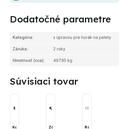
Dodatočné parametre
Kategória
:
s úpravou pre horák na pelety
Záruka
:
2 roky
Hmotnosť
(cca):
497.95 kg
Súvisiaci tovar
Kotlové
Záložné
Rozdeľovače