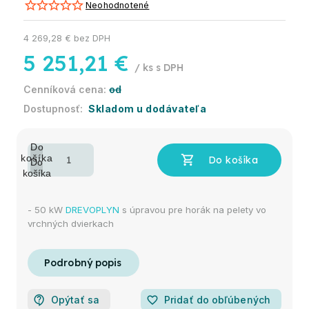
Neohodnotené
4 269,28 € bez DPH
5 251,21 €
/ ks
od
Skladom u dodávateľa
- 50 kW
DREVOPLYN
s úpravou pre horák na pelety vo
vrchných dvierkach
Opýtať sa
favorite_border
Pridať do obľúbených