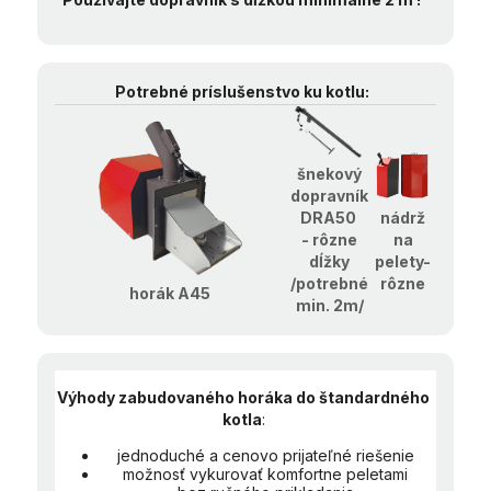
Potrebné príslušenstvo ku kotlu:
šnekový
dopravník
nádrž
DRA50
na
- rôzne
pelety-
dĺžky
rôzne
/potrebné
horák A45
min. 2m/
Výhody zabudovaného horáka
do štandardného
kotla
:
jednoduché a cenovo prijateľné riešenie
možnosť vykurovať komfortne peletami