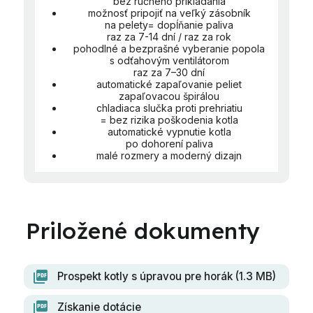
bez ručného prikladania
možnosť pripojiť na veľký zásobník
na pelety= dopĺňanie paliva
raz za 7-14 dní / raz za rok
pohodlné a bezprašné vyberanie popola
s odťahovým ventilátorom
raz za 7–30 dní
automatické zapaľovanie peliet
zapaľovacou špirálou
chladiaca slučka proti prehriatiu
= bez rizika poškodenia kotla
automatické vypnutie kotla
po dohorení paliva
malé rozmery a moderný dizajn
Prospekt kotly s úpravou pre horák (1.3 MB)
Získanie dotácie