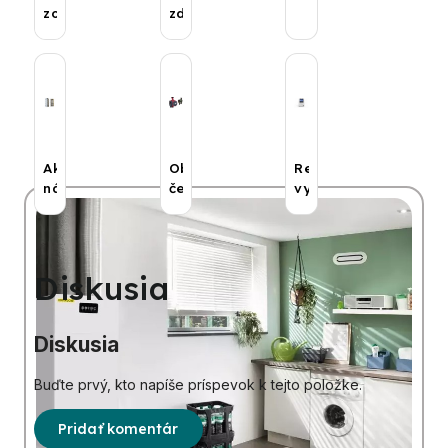
zostavy
zdroje
Akumulačné
Obehové
Regulácia
nádoby
čerpadlá
vykurovania
Diskusia
Diskusia
Buďte prvý, kto napíše príspevok k tejto položke.
Pridať komentár