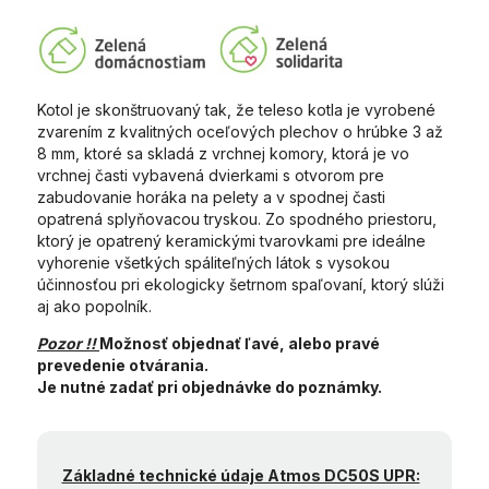
Kotol je skonštruovaný tak, že teleso kotla je vyrobené
zvarením z kvalitných oceľových plechov o hrúbke 3 až
8 mm, ktoré sa skladá z vrchnej komory, ktorá je vo
vrchnej časti vybavená dvierkami s otvorom pre
zabudovanie horáka na pelety a v spodnej časti
opatrená splyňovacou tryskou. Zo spodného priestoru,
ktorý je opatrený keramickými tvarovkami pre ideálne
vyhorenie všetkých spáliteľných látok s vysokou
účinnosťou pri ekologicky šetrnom spaľovaní, ktorý slúži
aj ako popolník.
Pozor !!
Možnosť objednať ľavé, alebo pravé
prevedenie otvárania.
Je nutné zadať pri objednávke do poznámky.
Základné technické údaje Atmos DC50S UPR: