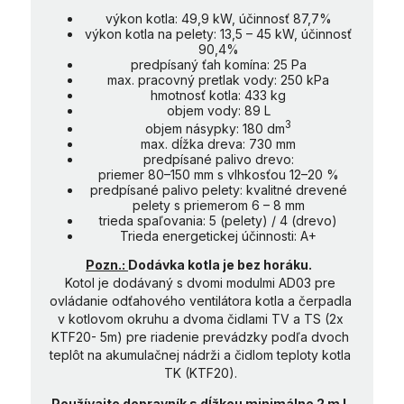
výkon kotla: 49,9 kW, účinnosť 87,7%
výkon kotla na pelety: 13,5 – 45 kW, účinnosť
90,4%
predpísaný ťah komína: 25 Pa
max. pracovný pretlak vody: 250 kPa
hmotnosť kotla: 433 kg
objem vody: 89 L
3
objem násypky: 180 dm
max. dĺžka dreva: 730 mm
predpísané palivo drevo:
priemer 80–150 mm s vlhkosťou 12–20 %
predpísané palivo pelety: kvalitné drevené
pelety s priemerom 6 – 8 mm
trieda spaľovania: 5 (pelety) / 4 (drevo)
Trieda energetickej účinnosti: A+
Pozn.:
Dodávka kotla je bez horáku.
Kotol je dodávaný s dvomi modulmi AD03 pre
ovládanie odťahového ventilátora kotla a čerpadla
v kotlovom okruhu a dvoma čidlami TV a TS (2x
KTF20- 5m) pre riadenie prevádzky podľa dvoch
teplôt na akumulačnej nádrži a čidlom teploty kotla
TK (KTF20).
Používajte dopravník s dĺžkou minimálne 2 m !