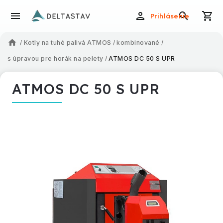
Prihlásenie
/
Kotly na tuhé palivá ATMOS
/
kombinované
/
s úpravou pre horák na pelety
/
ATMOS DC 50 S UPR
ATMOS DC 50 S UPR