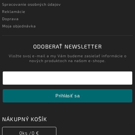
Spracovanie osobných údajov
Reklamácie
Doprava
Moja objednávka
ODOBERAŤ NEWSLETTER
Vložte svoj e-mail a my Vám budeme zasielať informácie o
nových produktoch na našom e-shope.
Prihlásiť sa
NÁKUPNÝ KOŠÍK
0
ks /
0 €