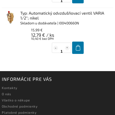
Typ: Automatický odvzdušňovací ventil VARIA
1/2"; nikel
Skladom u dodávateľa
| I00400660N
15,99 €
12,79 €
/ ks
10,40 € bez DPH
INFORMÁCIE PRE VÁS
Kontakty
O nás
Všetko o nákupe
Obchodné podmienky
Platobné podmienky