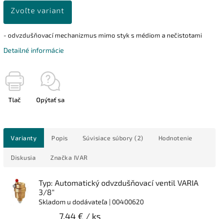
Zvoľte variant
- odvzdušňovací mechanizmus mimo styk s médiom a nečistotami
Detailné informácie
Tlač
Opýtať sa
Varianty
Popis
Súvisiace súbory (2)
Hodnotenie
Diskusia
Značka
IVAR
Typ: Automatický odvzdušňovací ventil VARIA
3/8"
Skladom u dodávateľa
| 00400620
7,44 €
/ ks