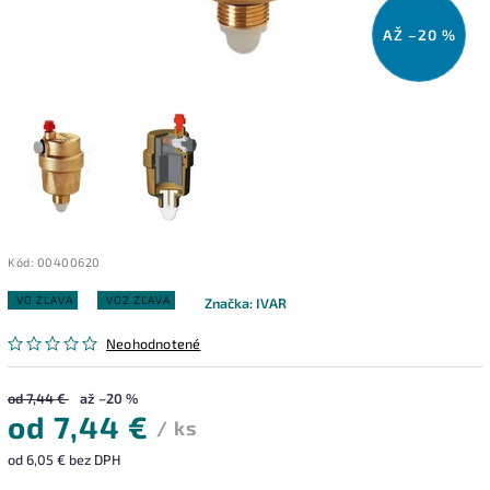
AŽ –20 %
Kód:
00400620
VO ZĽAVA
VO2 ZĽAVA
Značka:
IVAR
Neohodnotené
od 7,44 €
až –20 %
od
7,44 €
/ ks
od
6,05 €
bez DPH