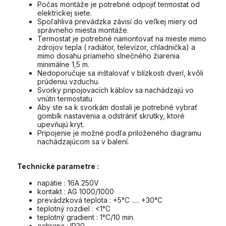
Počas montáže je potrebné odpojiť termostat od
elektrickej siete.
Spoľahlivá prevádzka závisí do veľkej miery od
správneho miesta montáže.
Termostat je potrebné namontovať na mieste mimo
zdrojov tepla ( radiátor, televízor, chladnička) a
mimo dosahu priameho slnečného žiarenia
minimálne 1,5 m.
Nedoporučuje sa inštalovať v blízkosti dverí, kvôli
prúdeniu vzduchu.
Svorky pripojovacích káblov sa nachádzajú vo
vnútri termostatu
Aby ste sa k svorkám dostali je potrebné vybrať
gombík nastavenia a odstrániť skrutky, ktoré
upevňujú kryt.
Pripojenie je možné podľa priloženého diagramu
nachádzajúcom sa v balení.
Technické parametre :
napätie : 16A 250V
kontakt : AG 1000/1000
prevádzková teplota : +5°C ..... +30°C
teplotný rozdiel : <1°C
teplotný gradient : 1°C/10 min.
ochrana : IP20