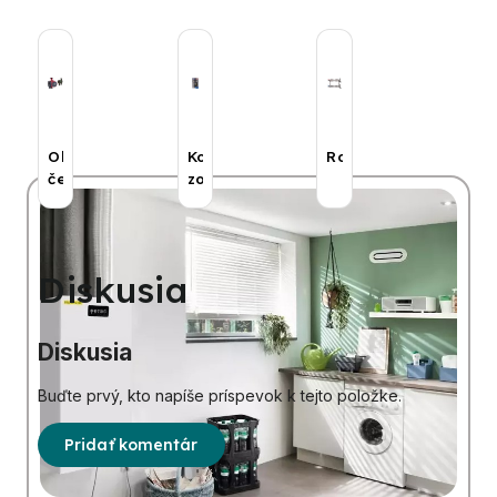
Obehové
Kotlové
Rozdeľovače
čerpadlá
zostavy
Diskusia
Diskusia
Buďte prvý, kto napíše príspevok k tejto položke.
Pridať komentár