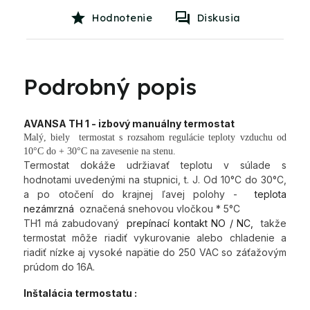
Hodnotenie
Diskusia
Podrobný popis
AVANSA TH 1 - izbový manuálny termostat
Malý, biely termostat s rozsahom regulácie teploty vzduchu od
10°C do + 30°C na zavesenie na stenu.
Termostat dokáže udržiavať teplotu v súlade s
hodnotami uvedenými na stupnici, t. J. Od 10°C do 30°C,
a po otočení do krajnej ľavej polohy -
teplota
nezámrzná
označená snehovou vločkou * 5°C
TH1 má zabudovaný
prepínací kontakt NO / NC,
takže
termostat môže riadiť vykurovanie alebo chladenie a
riadiť nízke aj vysoké napätie do 250 VAC so záťažovým
prúdom do 16A.
Inštalácia termostatu :