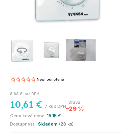
Neohodnotené
8,63 € bez DPH
10,61 €
/ ks
–29 %
15,15 €
Skladom
(28 ks)