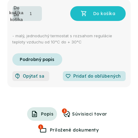
- malý, jednoduchý termostat s rozsahom regulácie
teploty vzduchu od 10°C do + 30°C
Opýtať sa
favorite_border
Pridať do obľúbených
3
Popis
1