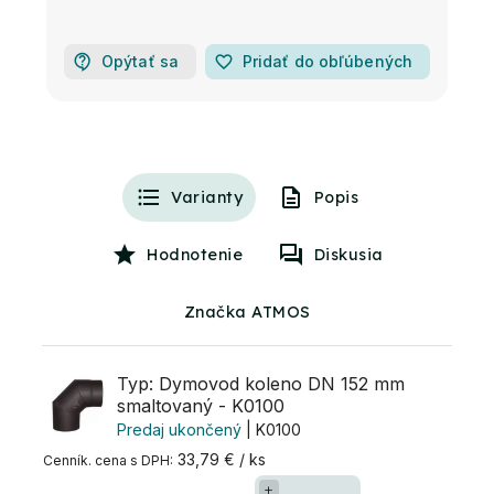
Opýtať sa
favorite_border
Pridať do obľúbených
Varianty
Popis
Hodnotenie
Diskusia
Značka ATMOS
Typ: Dymovod koleno DN 152 mm
smaltovaný - K0100
Predaj ukončený
| K0100
33,79 € / ks
+