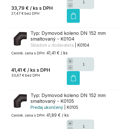
−
33,79 €
/ ks
27,47 € bez DPH
Typ: Dymovod koleno DN 152 mm
smaltovaný - K0104
Skladom u dodávateľa
| K0104
41,41 € / ks
+
−
41,41 €
/ ks
33,67 € bez DPH
Typ: Dymovod koleno DN 152 mm
smaltovaný - K0105
Predaj ukončený
| K0105
41,89 € / ks
+