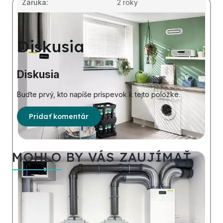
Záruka
:
2 roky
Diskusia
Diskusia
Buďte prvý, kto napíše príspevok k tejto položke.
Pridať komentár
MOHLO BY VÁS ZAUJÍMAŤ