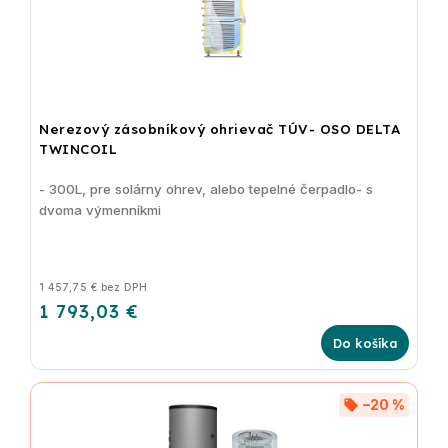
Nerezový zásobníkový ohrievač TÚV- OSO DELTA
TWINCOIL
- 300L, pre solárny ohrev, alebo tepelné čerpadlo- s
dvoma výmenníkmi
1 457,75 € bez DPH
1 793,03 €
Do košíka
–20 %