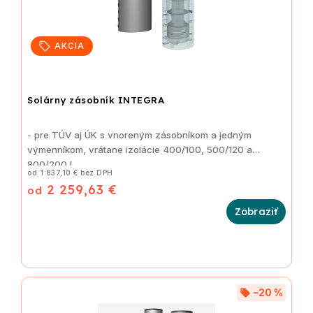
AKCIA
Solárny zásobník INTEGRA
-
pre TÚV aj ÚK s vnoreným zásobníkom a jedným
výmenníkom, vrátane izolácie
400/100, 500/120 a
800/200 L
od 1 837,10 € bez DPH
2 259,63 €
od
–20 %