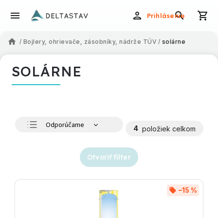
Prihlásenie
/
Bojlery, ohrievače, zásobníky, nádrže TÚV
/
solárne
SOLÁRNE
Odporúčame
4
položiek celkom
Najlacnejšie
Najdrahšie
Otvoriť filter
Najpredávanejšie
Abecedne
–15 %