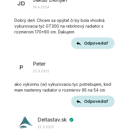
diskusií
JD
16.4.2024
Dobrý deň. Chcem sa opýtať či by bola vhodná
vykurovacia tyč GT300 na rebrínový radiator s
rozmerom 170x60 cm. Ďakujem
Odpovedať
Peter
P
22.3.2022
ako vykonnu {w} vykurovaciu tyc potrebujem, ked
mam nastenny radiator o rozmerov 95 na 54 cm
Odpovedať
Deltastav.sk
verified
22.3.2022