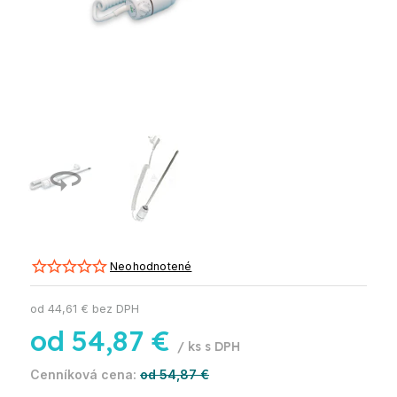
Neohodnotené
od
44,61 €
bez DPH
od
54,87 €
/ ks
od 54,87 €