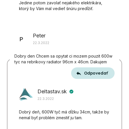
Jedine potom zavolať nejakého elektrikára,
ktorý by Vám mal vedieť šnúru predĺžiť.
Peter
P
22.3.2022
Dobry den Chcem sa opytat ci mozem pouzit 600w
tyc na rebrikovy radiator 96cm x 46cm. Dakujem
Odpovedať
Deltastav.sk
verified
22.3.2022
Dobrý deň, 600W tyč má dĺžku 34cm, takže by
nemal byť problém zmestiť ju tam.