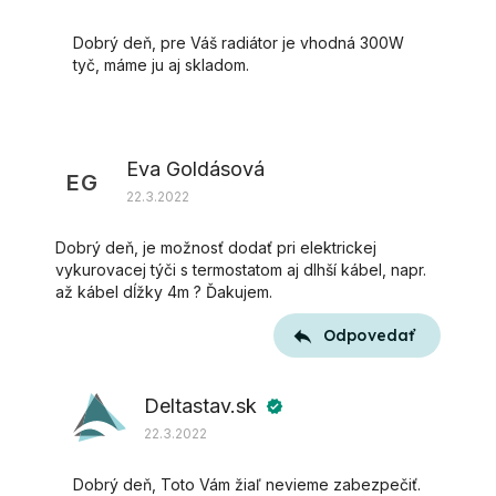
Dobrý deň, pre Váš radiátor je vhodná 300W
tyč, máme ju aj skladom.
Eva Goldásová
EG
22.3.2022
Dobrý deň, je možnosť dodať pri elektrickej
vykurovacej týči s termostatom aj dlhší kábel, napr.
až kábel dĺžky 4m ? Ďakujem.
Odpovedať
Deltastav.sk
verified
22.3.2022
Dobrý deň, Toto Vám žiaľ nevieme zabezpečiť.