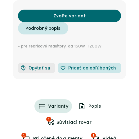
Zvoľte variant
- pre rebríkové radiátory, od 150W- 1200W
Opýtať sa
favorite_border
Pridať do obľúbených
Varianty
Popis
1
1
1
Videá