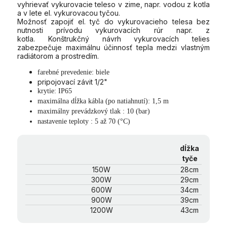
vyhrievať vykurovacie teleso v zime, napr. vodou z kotla
a v lete el. vykurovacou tyčou.
Možnosť zapojiť el. tyč do vykurovacieho telesa bez
nutnosti prívodu vykurovacích rúr napr. z
kotla. Konštrukčný návrh vykurovacích telies
zabezpečuje maximálnu účinnosť tepla medzi vlastným
radiátorom a prostredím.
farebné prevedenie: biele
pripojovací závit 1/2"
krytie: IP65
maximálna dĺžka kábla (po natiahnutí): 1,5 m
maximálny prevádzkový tlak : 10 (bar)
nastavenie teploty : 5 až 70 (°C)
dĺžka
tyče
150W
28cm
300W
29cm
600W
34cm
900W
39cm
1200W
43cm