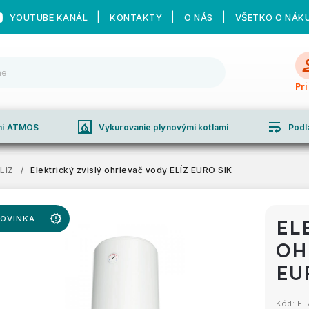
YOUTUBE KANÁL
KONTAKTY
O NÁS
VŠETKO O NÁK
Pr
fireplace
wrap_text
ami ATMOS
Vykurovanie plynovými kotlami
Podl
LIZ
/
Elektrický zvislý ohrievač vody ELÍZ EURO SIK
OVINKA
EL
OH
EU
Kód:
EL