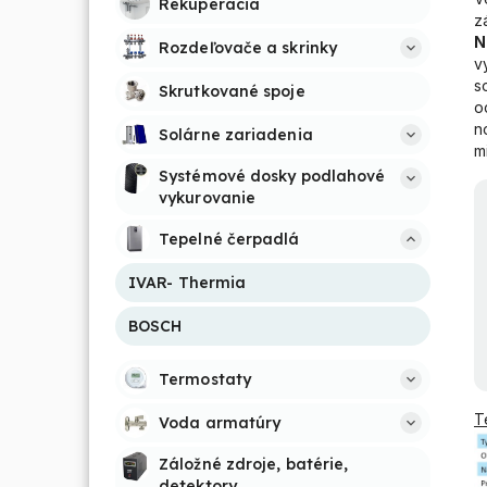
Rekuperácia
z
N
Rozdeľovače a skrinky
v
s
Skrutkované spoje
o
n
Solárne zariadenia
m
Systémové dosky podlahové 
vykurovanie
Tepelné čerpadlá
IVAR- Thermia
BOSCH
Termostaty
T
Voda armatúry
Záložné zdroje, batérie, 
detektory