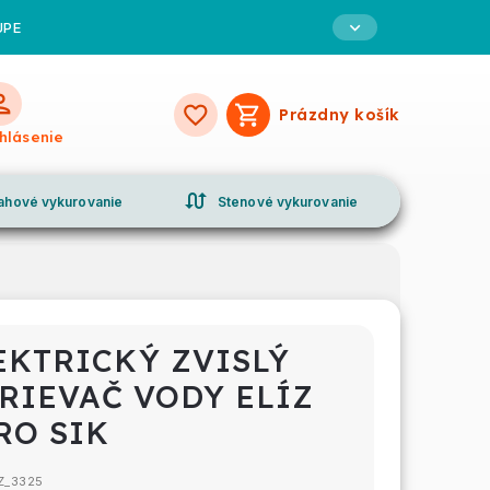
UPE
Prázdny košík
Nákupný
ihlásenie
košík
swap_calls
ahové vykurovanie
Stenové vykurovanie
EKTRICKÝ ZVISLÝ
RIEVAČ VODY ELÍZ
RO SIK
Z_3325