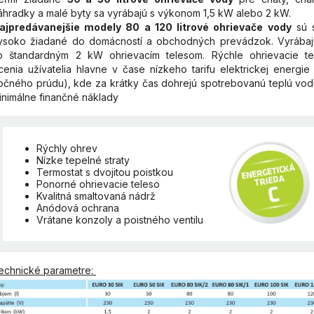
áhradky a malé byty sa vyrábajú s výkonom 1,5 kW alebo 2 kW.
ajpredávanejšie modely 80 a 120 litrové ohrievače vody
sú s
ysoko žiadané do domácností a obchodných prevádzok. Vyrábaj
o štandardným 2 kW ohrievacím telesom. Rýchle ohrievacie te
cenia užívatelia hlavne v čase nízkeho tarifu elektrickej energie 
očného prúdu), kde za krátky čas dohrejú spotrebovanú teplú vod
inimálne finančné náklady
Rýchly ohrev
Nízke tepelné straty
Termostat s dvojitou poistkou
Ponorné ohrievacie teleso
Kvalitná smaltovaná nádrž
Anódová ochrana
Vrátane konzoly a poistného ventilu
echnické parametre: