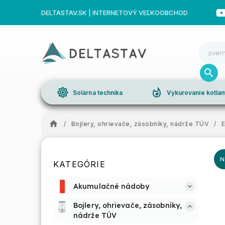
DELTASTAV.SK | INTERNETOVÝ VEĽKOOBCHOD
brightness_high
whatshot
Solárna technika
Vykurovanie kotl
/
Bojlery, ohrievače, zásobníky, nádrže TÚV
/
E
N
KATEGÓRIE
Akumulačné nádoby
Bojlery, ohrievače, zásobníky, 
nádrže TÚV