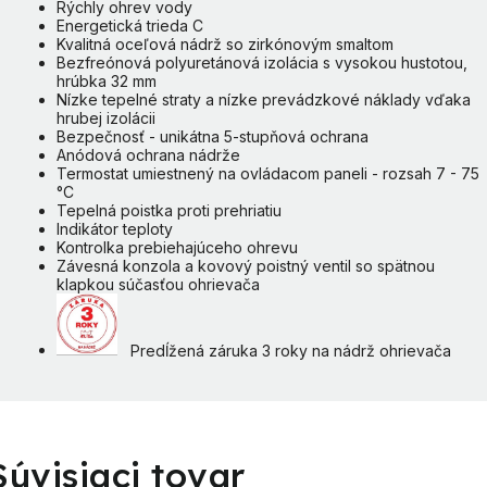
Rýchly ohrev vody
Energetická trieda C
Kvalitná oceľová nádrž so zirkónovým smaltom
Bezfreónová polyuretánová izolácia s vysokou hustotou,
hrúbka 32 mm
Nízke tepelné straty a nízke prevádzkové náklady vďaka
hrubej izolácii
Bezpečnosť - unikátna 5-stupňová ochrana
Anódová ochrana nádrže
Termostat umiestnený na ovládacom paneli - rozsah 7 - 75
°C
Tepelná poistka proti prehriatiu
Indikátor teploty
Kontrolka prebiehajúceho ohrevu
Závesná konzola a kovový poistný ventil so spätnou
klapkou súčasťou ohrievača
Predĺžená záruka 3 roky na nádrž ohrievača
Súvisiaci tovar