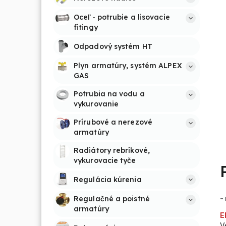
Oceľ - potrubie a lisovacie 
fitingy
Odpadový systém HT
Plyn armatúry, systém ALPEX 
GAS
Potrubia na vodu a 
vykurovanie
Prírubové a nerezové 
armatúry
Radiátory rebríkové, 
vykurovacie tyče
Regulácia kúrenia
-
Regulačné a poistné 
armatúry
E
V