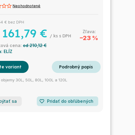
Neohodnotené
54 €
bez DPH
161,79 €
/ ks
–23 %
od 210,12 €
a:
ELÍZ
te variant
 objemy 30L, 50L, 80L, 100L a 120L
pýtať sa
favorite_border
Pridať do obľúbených