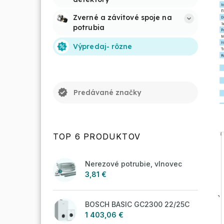
Zverné a závitové spoje na 
potrubia
Výpredaj- rôzne
verified
Predávané značky
TOP 6 PRODUKTOV
Nerezové potrubie, vlnovec
3,81 €
BOSCH BASIC GC2300 22/25C
1 403,06 €