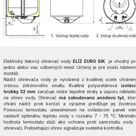
Elektrický tlakový ohrievač vody
ELÍZ EURO SIK
je vhodný pr
jedno alebo viac odberných miest. Určený je pre zvislú nástenn
montáž.
Nádrž ohrievača vody je vyrobená z kvalitnej ocele chránen
vrstvou zirkónového smaltu. Kvalitná polyuretánová
izolác
hrúbky 32 mm
zaručuje nízke tepelné straty a úsporu náklado
na ohrev vody. Ohrievač
má zabudovanú anódovú tyč
, kto
chráni nádrž proti korózii a výrazne predlžuje jej životnosť
Pomocou termostatu umiestnenom na ovládacom paneli viet
nastaviť optimálnu teplotu vody v rozsahu 7 - 75 °C. Minimáln
hodnota termostatu slúži ako ochrana proti zamrznutiu vody 
ohrievači. Prebiehajúci ohrev signalizuje svetelná kontrolka.