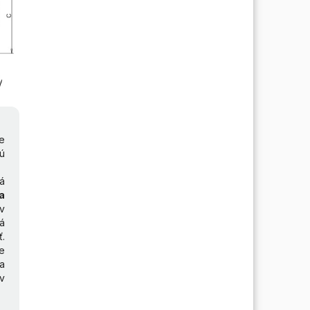
e
ú
á
ia
v
rá
.
e
a
v