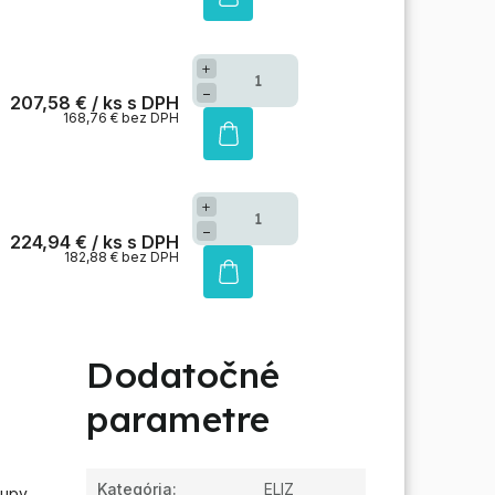
+
−
207,58 €
/ ks
168,76 € bez DPH
+
−
224,94 €
/ ks
182,88 € bez DPH
Dodatočné
parametre
Kategória
:
ELIZ
upy,