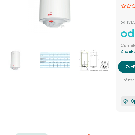
od
131,
od
Značk
Zvoľ
- rôzne
O