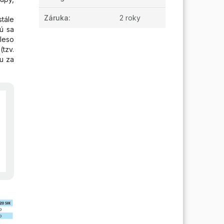
Záruka
:
2 roky
tále
ú sa
leso
(tzv.
u za