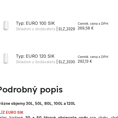
Typ: EURO 100 SIK
269,58 €
Skladom u dodávateľa
| ELZ_3329
Typ: EURO 120 SIK
292,13 €
Skladom u dodávateľa
| ELZ_3330
Podrobný popis
 rôzne objemy 30L, 50L, 80L, 100L a 120L
LÍZ EURO SIK
eľmi žiadané
30 a 50 litrové ohrievače vody
pre chaty, chal