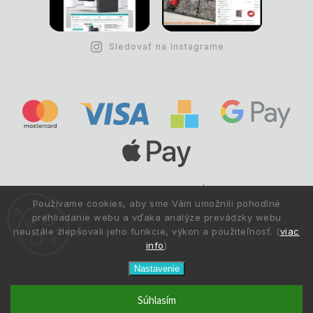
Sledovať na Instagrame
Copyright © 1993 -
2026
Deltastav.sk
|
.
info@deltastav.sk
Používame cookies, aby sme Vám umožnili pohodlné
Všetky práva vyhradené.
prehliadanie webu a vďaka analýze prevádzky webu
neustále zlepšovali jeho funkcie, výkon a použiteľnosť. (
viac
info
)
Nastavenie
Súhlasím