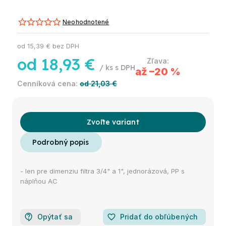
Neohodnotené
od
15,39 €
bez DPH
od
18,93 €
/ ks
až –20 %
od 21,03 €
Zvoľte variant
- len pre dimenziu filtra 3/4" a 1", jednorázová, PP s
náplňou AC
Opýtať sa
favorite_border
Pridať do obľúbených