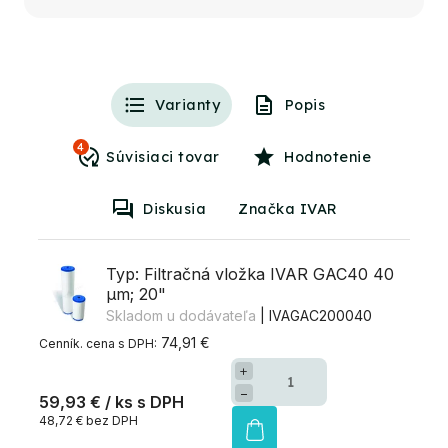
Varianty
Popis
4
Hodnotenie
Diskusia
Značka IVAR
Typ: Filtračná vložka IVAR GAC40 40
µm; 20"
Skladom u dodávateľa
| IVAGAC200040
74,91 €
+
−
59,93 €
/ ks
48,72 € bez DPH