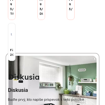
9
9
9
3/4"
3/4"
3/4"
TRIPLEX
DUPLEX
Filter
20"
Diskusia
Diskusia
Buďte prvý, kto napíše príspevok k tejto položke.