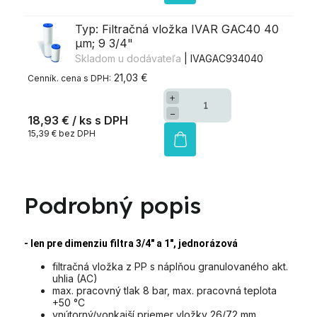
Typ: Filtračná vložka IVAR GAC40 40
µm; 9 3/4"
Skladom u dodávateľa
| IVAGAC934040
21,03 €
+
−
18,93 €
/ ks
15,39 € bez DPH
Podrobný popis
- len pre dimenziu filtra 3/4" a 1", jednorázová
filtračná vložka z PP s náplňou granulovaného akt.
uhlia (AC)
max. pracovný tlak 8 bar, max. pracovná teplota
+50 °C
vnútorný/vonkajší priemer vložky 26/72 mm