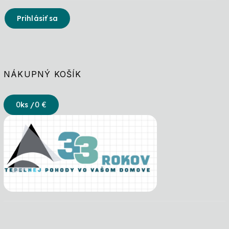
Prihlásiť sa
NÁKUPNÝ KOŠÍK
0
ks /
0 €