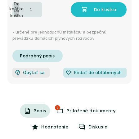
- určené pre jednoduchú inštaláciu a bezpečnú
prevádzku domácich plynových rozvodov
Opýtať sa
favorite_border
Pridať do obľúbených
1
Popis
Hodnotenie
Diskusia