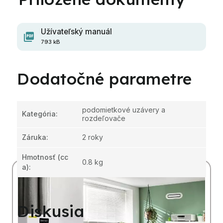
Užívateľský manuál
793 kB
Dodatočné parametre
podomietkové uzávery a
Kategória
:
rozdeľovače
Záruka
:
2 roky
Hmotnosť
(cc
0.8 kg
a):
Diskusia