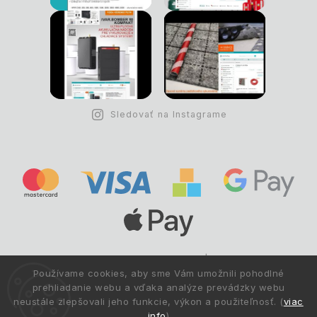
Sledovať na Instagrame
Copyright © 1993 -
2026
Deltastav.sk
|
.
info@deltastav.sk
Používame cookies, aby sme Vám umožnili pohodlné
Všetky práva vyhradené.
prehliadanie webu a vďaka analýze prevádzky webu
neustále zlepšovali jeho funkcie, výkon a použiteľnosť. (
viac
info
)