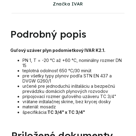
Značka IVAR
Podrobný popis
Guľový uzáver plyn podomietkový IVAR K2.1.
PN 1, T = -20 °C až +60 °C, nominálny rozmer DN
15
teplotná odolnosť 650 °C/30 minút
pre všetky typy plynov podľa STN EN 437 a
DVGW G260/1
určené pre jednoduchú inštaláciu a bezpečnú
prevádzku domácich plynových rozvodov
pripojovací rozmer guľového uzáveru TC 3/4"
vrátane inštalačnej skrine, bez krycej dosky
materiál: mosadz
špecifikácia:
TC 3/4" x TC 3/4"