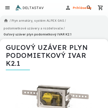
Prihlásenie
/
Plyn armatúry, systém ALPEX GAS
/
podomietkové uzávery a rozdeľovače
/
Guľový uzáver plyn podomietkový IVAR K2.1
GUĽOVÝ UZÁVER PLYN
PODOMIETKOVÝ IVAR
K2.1