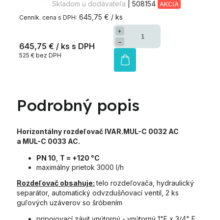
Skladom u dodávateľa
| 508154
AKCIA
645,75 € / ks
+
−
645,75 €
/ ks
525 € bez DPH
Podrobný popis
Horizontálny rozdeľovač IVAR.MUL-C 0032 AC
a
MUL-C 0033 AC.
PN 10
,
T = +120 °C
maximálny prietok 3000 l/h
Rozdeľovač obsahuje:
telo rozdeľovača, hydraulický
separátor, automatický odvzdušňovací ventil, 2 ks
guľových uzáverov so šróbením
pripojovací závit vnútorný - vnútorný 1"F x 3/4" F