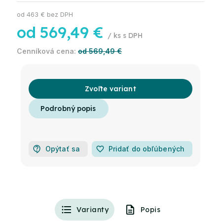
od
463 €
bez DPH
od
569,49 €
/ ks
od 569,49 €
Zvoľte variant
Opýtať sa
favorite_border
Pridať do obľúbených
Varianty
Popis