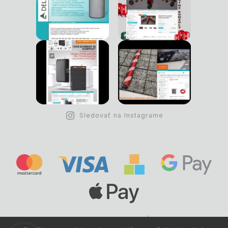
Sledovať na Instagrame
Copyright © 1993 -
2026
Deltastav.sk
|
.
info@deltastav.sk