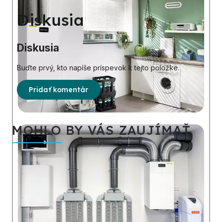
Diskusia
Diskusia
Buďte prvý, kto napíše príspevok k tejto položke.
Pridať komentár
MOHLO BY VÁS ZAUJÍMAŤ