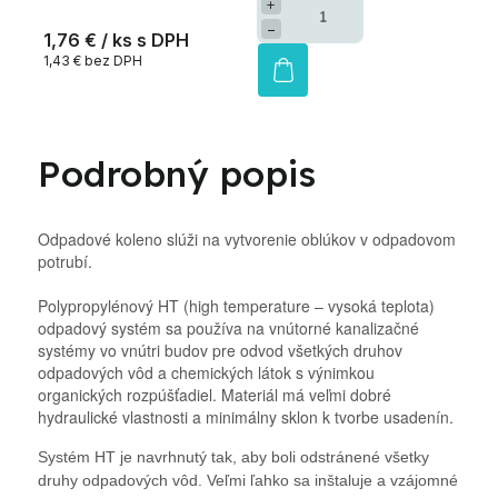
+
−
1,76 €
/ ks
1,43 € bez DPH
Podrobný popis
Odpadové koleno slúži na vytvorenie oblúkov v odpadovom
potrubí.
Polypropylénový HT (high temperature – vysoká teplota)
odpadový systém sa používa na vnútorné kanalizačné
systémy vo vnútri budov pre odvod všetkých druhov
odpadových vôd a chemických látok s výnimkou
organických rozpúšťadiel. Materiál má veľmi dobré
hydraulické vlastnosti a minimálny sklon k tvorbe usadenín.
Systém HT je navrhnutý tak, aby boli odstránené všetky
druhy odpadových vôd. Veľmi ľahko sa inštaluje a vzájomné