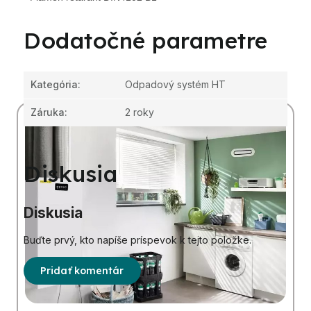
Dodatočné parametre
Kategória
:
Odpadový systém HT
Záruka
:
2 roky
Diskusia
Diskusia
Buďte prvý, kto napíše príspevok k tejto položke.
Pridať komentár