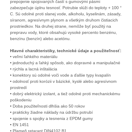
prepojenie spojovaných častí s gumovými pásmi
zabezpečuje úplnu tesnosť. Potrubie slúži do teploty + 100 °
C. Sú odolné proti slanej vode, alkoholu, kyselinám, zásady,
síranom, agresívnym plynom a všetkým druhom čistiacich
prostriedkov. Na druhej strane, nemôže byť použitý na
prepravu vody, ktoré obsahujú vysoké percento benzénu,
benzínu (benzín) alebo acetónu.
Hlavné charakteristiky, technické údaje a použiteľnosť:
• veľmi ľahkého materiálu
• jednoduchý a ľahký spôsob, ako dopravné a manipulačné
• rýchla a lacná inštalácia
• konektory sú odolné voči vode a ďalšie typy kvapalín
• odolnosť proti korózii v bázické, kyslé alebo agresívnom
prostredí
• dobrý elektrický izolant, a tiež odolné proti mechanickému
poškodeniu
• Doba použiteľnosti dlhšia ako 50 rokov
• prakticky žiadne náklady na údržbu potrubí
• spojenie s spojky a tesnenia z EPDM gumy
• EN 1451
• Plameň retarant DIN4102 B1