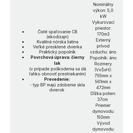
Nominálny
výkon: 5,0
kW
Vykurovací
priestor:
Čisté spaľovanie CB
170m3
(ekodizajn)
Externý
Kvalitná nórska liatina
prívod
Veľké presklené dvierka
Praktický popolník
vzduchu: áno
Povrchová úprava: čierny
Popolník: áno
lak
Rozmery
(v prípade poškodenia sa dá
(VxŠxH):
ľahko obnoviť prestriekaním)
755mm x
Prevedenie:
561mm x
- typ BP majú zdobenie skla
472mm
dvierok
Dĺžka polien:
37cm
Priemer
dymovodu:
150mm
Vývod
dymovodu: