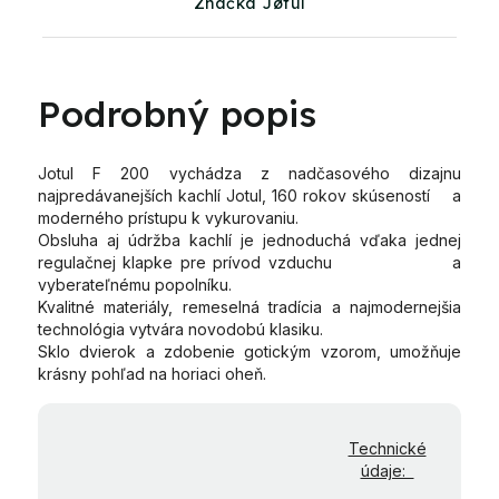
Značka Jøtul
Podrobný popis
Jotul F 200 vychádza z nadčasového dizajnu
najpredávanejších kachlí Jotul, 160 rokov skúseností a
moderného prístupu k vykurovaniu.
Obsluha aj údržba kachlí je jednoduchá vďaka jednej
regulačnej klapke pre prívod vzduchu a
vyberateľnému popolníku.
Kvalitné materiály, remeselná tradícia a najmodernejšia
technológia vytvára novodobú klasiku.
Sklo dvierok a zdobenie gotickým vzorom, umožňuje
krásny pohľad na horiaci oheň.
Technické
údaje: