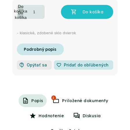
- klasické, zdobené sklo dvierok
Opýtať sa
favorite_border
Pridať do obľúbených
2
Popis
Hodnotenie
Diskusia