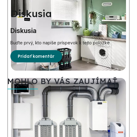
Diskusia
Diskusia
Buďte prvý, kto napíše príspevok k tejto položke.
Pridať komentár
MOHLO BY VÁS ZAUJÍMAŤ