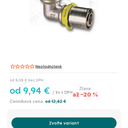
Neohodnotené
od
8,08 €
bez DPH
od
9,94 €
/ ks
až –20 %
od 12,42 €
Zvoľte variant