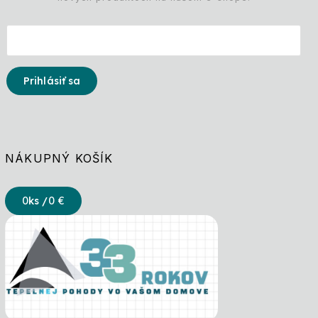
Prihlásiť sa
NÁKUPNÝ KOŠÍK
0
ks /
0 €