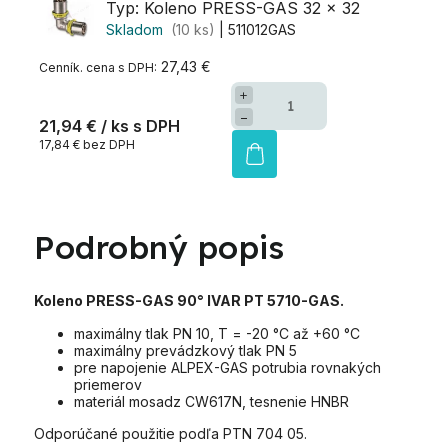
Typ: Koleno PRESS-GAS 32 x 32
Skladom
(10 ks)
| 511012GAS
27,43 €
+
−
21,94 €
/ ks
17,84 € bez DPH
Podrobný popis
Koleno PRESS-GAS 90° IVAR PT 5710-GAS.
maximálny tlak PN 10, T = -20 °C až +60 °C
maximálny prevádzkový tlak PN 5
pre napojenie ALPEX-GAS potrubia rovnakých
priemerov
materiál mosadz CW617N, tesnenie HNBR
Odporúčané použitie podľa PTN 704 05.