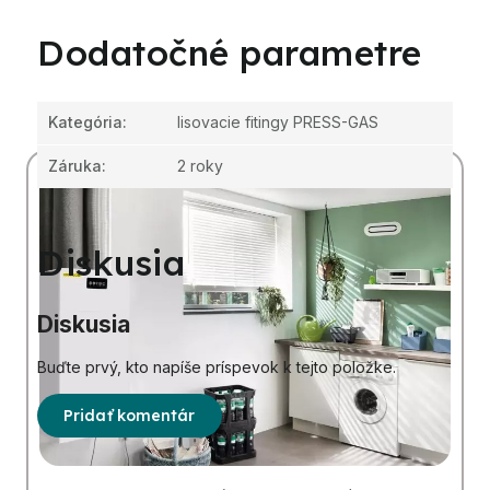
Dodatočné parametre
Kategória
:
lisovacie fitingy PRESS-GAS
Záruka
:
2 roky
Diskusia
Diskusia
Buďte prvý, kto napíše príspevok k tejto položke.
Pridať komentár