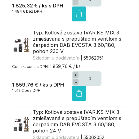
−
1 825,32 €
/ ks
1 484 € bez DPH
Typ: Kotlová zostava IVAR.KS MIX 3
zmiešavaná s prepúšťacím ventilom s
čerpadlom DAB EVOSTA 3 60/180,
pohon 230 V
Skladom u dodávateľa
| 55062051
1 859,76 € / ks
+
−
1 859,76 €
/ ks
1 512 € bez DPH
Typ: Kotlová zostava IVAR.KS MIX 3
zmiešavaná s prepúšťacím ventilom s
čerpadlom DAB EVOSTA 3 60/180,
pohon 24 V
Skladom u dodávateľa
| 55062052