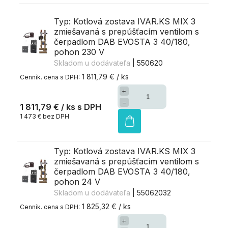
Typ: Kotlová zostava IVAR.KS MIX 3
zmiešavaná s prepúšťacím ventilom s
čerpadlom DAB EVOSTA 3 40/180,
pohon 230 V
Skladom u dodávateľa
| 550620
1 811,79 € / ks
+
−
1 811,79 €
/ ks
1 473 € bez DPH
Typ: Kotlová zostava IVAR.KS MIX 3
zmiešavaná s prepúšťacím ventilom s
čerpadlom DAB EVOSTA 3 40/180,
pohon 24 V
Skladom u dodávateľa
| 55062032
1 825,32 € / ks
+