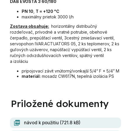
DAB EVOSTA 3 60/180
PN 10
,
T = +120 °C
maximálny prietok 3000 l/h
Zostava obsahuje:
horizontálny distribučný
rozdeľovač, prívodné a vratné potrubie, obehové
čerpadlo, prepúšťací ventil, 3cestný zmiešavací ventil,
servopohon IVAR.ACTUATORS 05, 2 ks teplomerov, 2 ks
guľových uzáverov, napúšťací/ vypúšťací ventil, 2 ks
ručných odvzdušňovacích ventilov, spätný ventil
a izoláciu
pripojovací závit vnútorný/vonkajší 5/4“ F × 5/4” M
materiál:
mosadz CW617N, tepelná izolácia PS
návod k použitiu (721.8 kB)