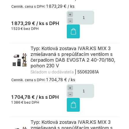
1 873,29 € / ks
+
−
1 873,29 €
/ ks
1 523 € bez DPH
Typ: Kotlová zostava IVAR.KS MIX 3
zmiešavaná s prepúšťacím ventilom s
čerpadlom DAB EVOSTA 2 40-70/180,
pohon 230 V
Skladom u dodávateľa
| 55062081A
1 704,78 € / ks
+
−
1 704,78 €
/ ks
1 386 € bez DPH
Typ: Kotlová zostava IVAR.KS MIX 3
zmiešavaná s prepúšťacím ventilom s