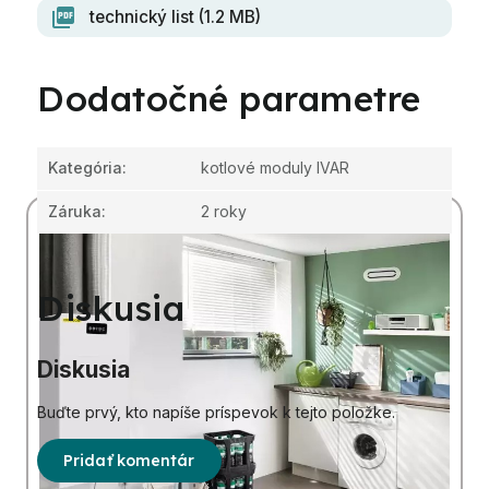
technický list (1.2 MB)
Dodatočné parametre
Kategória
:
kotlové moduly IVAR
Záruka
:
2 roky
Diskusia
Diskusia
Buďte prvý, kto napíše príspevok k tejto položke.
Pridať komentár