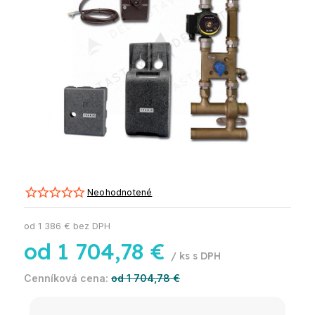
Neohodnotené
od
1 386 €
bez DPH
od
1 704,78 €
/ ks
od 1 704,78 €