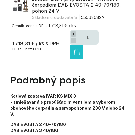
čerpadlom DAB EVOSTA 2 40-70/180,
pohon 24 V
Skladom u dodávateľa
| 55062082A
1 718,31 € / ks
+
−
1 718,31 €
/ ks
1 397 € bez DPH
Podrobný popis
Kotlová zostava IVAR KS MIX 3
- zmiešavaná s prepúšťacím ventilom
s výberom
obehového čerpadla a servopohonom 230 V alebo 24
V.
DAB EVOSTA 2 40-70/180
DAB EVOSTA 3 40/180