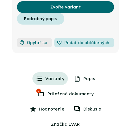
Zvoľte variant
Opýtať sa
favorite_border
Pridať do obľúbených
Varianty
Popis
2
Hodnotenie
Diskusia
Značka IVAR