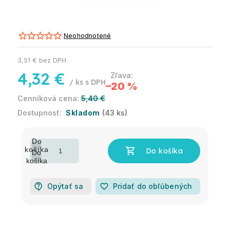
Neohodnotené
3,51 € bez DPH
4,32 €
/ ks
–20 %
5,40 €
Skladom
(43 ks)
Opýtať sa
favorite_border
Pridať do obľúbených