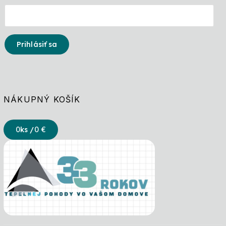
Prihlásiť sa
NÁKUPNÝ KOŠÍK
0
ks /
0 €