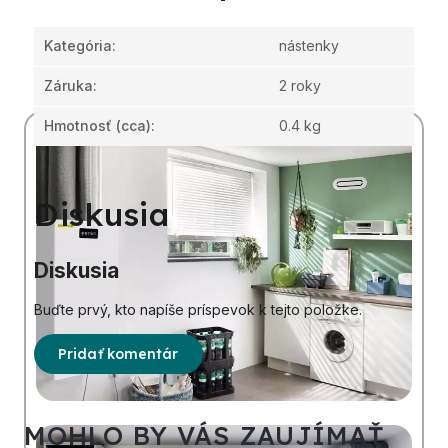
Kategória
:
nástenky
Záruka
:
2 roky
Hmotnosť
(cca):
0.4 kg
Diskusia
Diskusia
Buďte prvý, kto napíše príspevok k tejto položke.
Pridať komentár
MOHLO BY VÁS ZAUJÍMAŤ