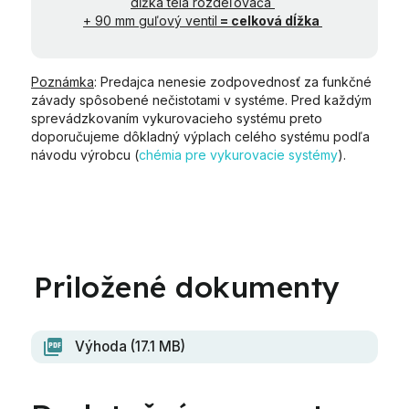
dĺžka tela rozdeľovača
+ 90 mm guľový ventil
= celková dĺžka
Poznámka
:
Predajca nenesie zodpovednosť za funkčné
závady spôsobené nečistotami v systéme. Pred každým
sprevádzkovaním vykurovacieho systému preto
doporučujeme dôkladný výplach celého systému podľa
návodu výrobcu (
chémia pre vykurovacie systémy
).
Výhoda (17.1 MB)