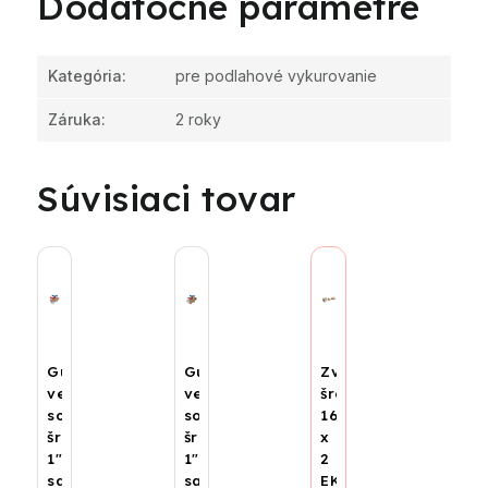
Dodatočné parametre
Kategória
:
pre podlahové vykurovanie
Záruka
:
2 roky
Súvisiaci tovar
Guľový
Guľový
Zverné
ventil
ventil
šróbenie
so
so
16
šróbením
šróbením
x
1",
1",
2
sada
sada
EK