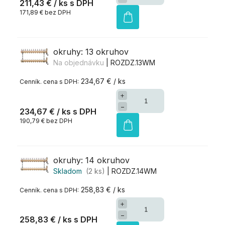
211,43 €
/ ks
171,89 € bez DPH
okruhy: 13 okruhov
Na objednávku
| ROZDZ.13WM
234,67 € / ks
+
−
234,67 €
/ ks
190,79 € bez DPH
okruhy: 14 okruhov
Skladom
(2 ks)
| ROZDZ.14WM
258,83 € / ks
+
−
258,83 €
/ ks