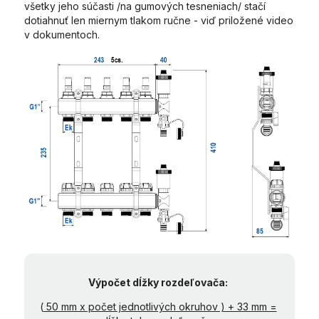
všetky jeho súčasti /na gumových tesneniach/ stačí
dotiahnuť len miernym tlakom ručne - viď priložené video
v dokumentoch.
Výpočet dĺžky rozdeľovača:
(
50 mm x počet jednotlivých okruhov ) + 33 mm =