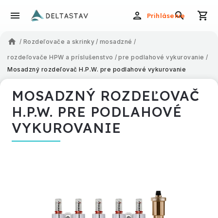
Prihlásenie
/
Rozdeľovače a skrinky
/
mosadzné
/
rozdeľovače HPW a príslušenstvo
/
pre podlahové vykurovanie
/
Mosadzný rozdeľovač H.P.W. pre podlahové vykurovanie
MOSADZNÝ ROZDEĽOVAČ
H.P.W. PRE PODLAHOVÉ
VYKUROVANIE