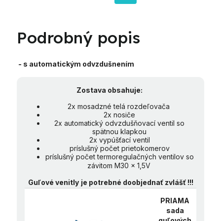
Podrobný popis
- s automatickým odvzdušnením
Zostava obsahuje:
2x mosadzné telá rozdeľovača
2x nosiče
2x automatický odvzdušňovací ventil so
spätnou klapkou
2x vypúšťací ventil
príslušný počet prietokomerov
príslušný počet termoregulačných ventilov so
závitom M30 x 1,5V
Guľové venitly
je potrebné doobjednať zvlášť !!!
PRIAMA
sada
guľových