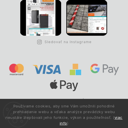
Sledovať na Instagrame
Copyright © 1993 -
2026
Deltastav.sk
|
.
info@deltastav.sk
Používame cookies, aby sme Vám umožnili pohodlné
Všetky práva vyhradené.
prehliadanie webu a vďaka analýze prevádzky webu
neustále zlepšovali jeho funkcie, výkon a použiteľnosť. (
viac
info
)