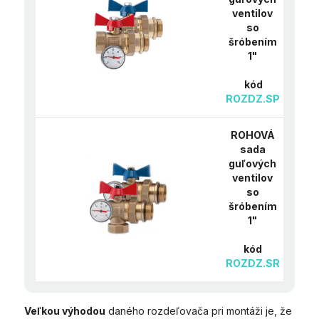
ventilov
so
šróbením
1"
kód
ROZDZ.SP
ROHOVÁ
sada
guľových
ventilov
so
šróbením
1"
kód
ROZDZ.SR
Veľkou výhodou
daného rozdeľovača pri montáži je, že