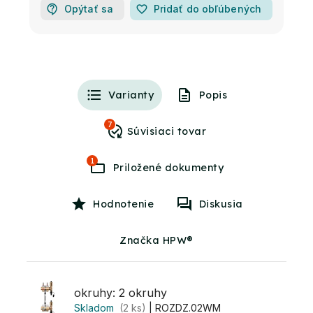
Opýtať sa
favorite_border
Pridať do obľúbených
Varianty
Popis
7
1
Hodnotenie
Diskusia
Značka HPW®
okruhy: 2 okruhy
Skladom
(2 ks)
| ROZDZ.02WM