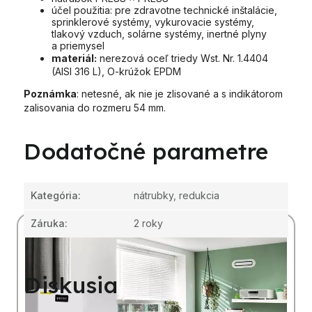
účel použitia: pre zdravotne technické inštalácie,
sprinklerové systémy, vykurovacie systémy,
tlakový vzduch, solárne systémy, inertné plyny
a priemysel
materiál:
nerezová oceľ triedy Wst. Nr. 1.4404
(AISI 316 L), O-krúžok EPDM
Poznámka
: netesné, ak nie je zlisované a s indikátorom
zalisovania do rozmeru 54 mm.
Dodatočné parametre
Kategória
:
nátrubky, redukcia
Záruka
:
2 roky
Diskusia