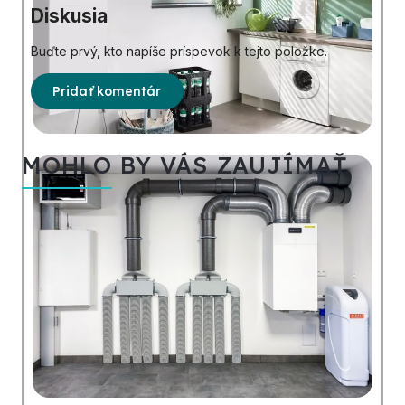
Diskusia
Buďte prvý, kto napíše príspevok k tejto položke.
Pridať komentár
MOHLO BY VÁS ZAUJÍMAŤ