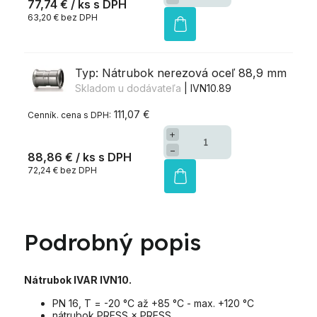
77,74 €
/ ks
63,20 € bez DPH
Typ: Nátrubok nerezová oceľ 88,9 mm
Skladom u dodávateľa
| IVN10.89
111,07 €
+
−
88,86 €
/ ks
72,24 € bez DPH
Podrobný popis
Nátrubok IVAR IVN10.
PN 16, T = -20 °C až +85 °C - max. +120 °C
nátrubok PRESS × PRESS