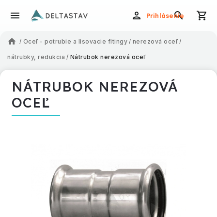
Prihlásenie
/
Oceľ - potrubie a lisovacie fitingy
/
nerezová oceľ
/
nátrubky, redukcia
/
Nátrubok nerezová oceľ
NÁTRUBOK NEREZOVÁ
OCEĽ