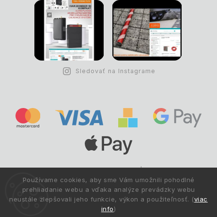
Sledovať na Instagrame
Copyright © 1993 -
2026
Deltastav.sk
|
.
info@deltastav.sk
Používame cookies, aby sme Vám umožnili pohodlné
Všetky práva vyhradené.
prehliadanie webu a vďaka analýze prevádzky webu
neustále zlepšovali jeho funkcie, výkon a použiteľnosť. (
viac
info
)