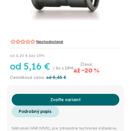
Neohodnotené
od
4,20 €
bez DPH
od
5,16 €
/ ks
až –20 %
od 6,45 €
Zvoľte variant
Nátrubok IVAR IVN10, pre zdravotne technické inštalácie,