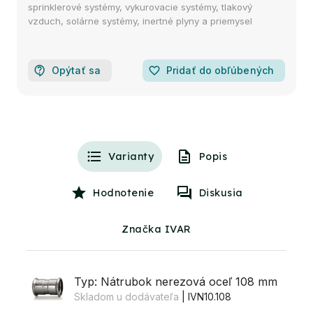
sprinklerové systémy, vykurovacie systémy, tlakový
vzduch, solárne systémy, inertné plyny a priemysel
Opýtať sa
favorite_border
Pridať do obľúbených
Varianty
Popis
Hodnotenie
Diskusia
Značka IVAR
Typ: Nátrubok nerezová oceľ 108 mm
Skladom u dodávateľa
| IVN10.108