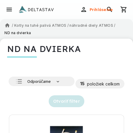
Prihlásenie
/
Kotly na tuhé palivá ATMOS
/
náhradné diely ATMOS
/
ND na dvierka
ND NA DVIERKA
Odporúčame
15
položiek celkom
Najlacnejšie
Najdrahšie
Otvoriť filter
Najpredávanejšie
Abecedne