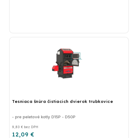
Tesniaca šnúra čistiacich dvierok trubkovice
- pre peletové kotly D15P - D50P
9,83 € bez DPH
12,09 €