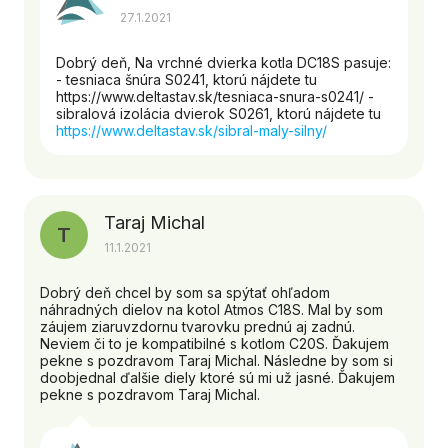
27.1.2021
Dobrý deň, Na vrchné dvierka kotla DC18S pasuje:
- tesniaca šnúra S0241, ktorú nájdete tu
https://www.deltastav.sk/tesniaca-snura-s0241/ -
sibralová izolácia dvierok S0261, ktorú nájdete tu
https://www.deltastav.sk/sibral-maly-silny/
Taraj Michal
T
11.1.2021
Dobrý deň chcel by som sa spýtať ohľadom
náhradných dielov na kotol Atmos C18S. Mal by som
záujem ziaruvzdornu tvarovku prednú aj zadnú.
Neviem či to je kompatibilné s kotlom C20S. Ďakujem
pekne s pozdravom Taraj Michal. Následne by som si
doobjednal ďalšie diely ktoré sú mi už jasné. Ďakujem
pekne s pozdravom Taraj Michal.