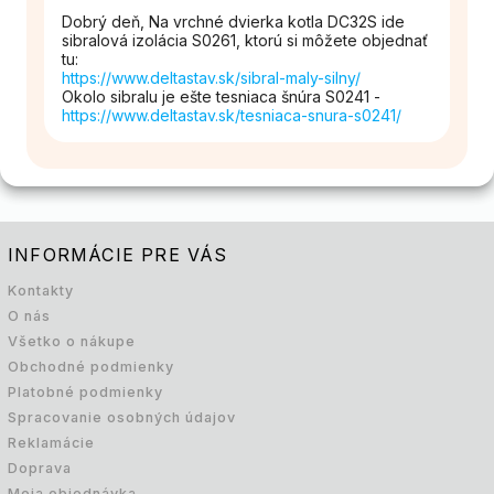
Dobrý deň, Na vrchné dvierka kotla DC32S ide
sibralová izolácia S0261, ktorú si môžete objednať
tu:
https://www.deltastav.sk/sibral-maly-silny/
Okolo sibralu je ešte tesniaca šnúra S0241 -
https://www.deltastav.sk/tesniaca-snura-s0241/
INFORMÁCIE PRE VÁS
Kontakty
O nás
Všetko o nákupe
Obchodné podmienky
Platobné podmienky
Spracovanie osobných údajov
Reklamácie
Doprava
Moja objednávka