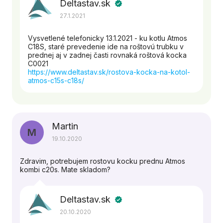
Deltastav.sk
verified
27.1.2021
Vysvetlené telefonicky 13.1.2021 - ku kotlu Atmos
C18S, staré prevedenie ide na roštovú trubku v
prednej aj v zadnej časti rovnaká roštová kocka
C0021
https://www.deltastav.sk/rostova-kocka-na-kotol-
atmos-c15s-c18s/
Martin
M
19.10.2020
Zdravim, potrebujem rostovu kocku prednu Atmos
kombi c20s. Mate skladom?
Deltastav.sk
verified
20.10.2020