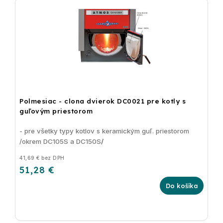
Polmesiac - clona dvierok DC0021 pre kotly s
guľovým priestorom
- pre všetky typy kotlov s keramickým guľ. priestorom
/okrem DC105S a DC150S
/
41,69 € bez DPH
51,28 €
Do košíka