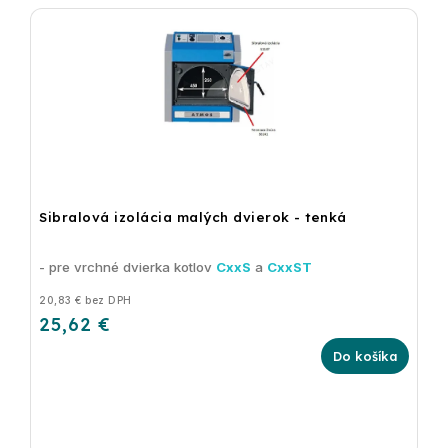
Sibralová izolácia malých dvierok - tenká
- pre vrchné dvierka kotlov
CxxS
a
CxxST
20,83 € bez DPH
25,62 €
Do košíka