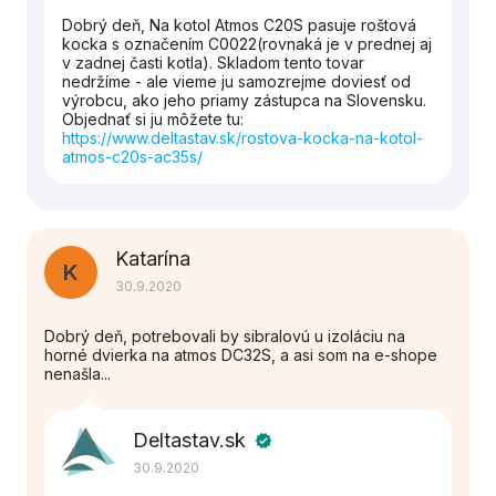
Dobrý deň, Na kotol Atmos C20S pasuje roštová
kocka s označením C0022(rovnaká je v prednej aj
v zadnej časti kotla). Skladom tento tovar
nedržíme - ale vieme ju samozrejme doviesť od
výrobcu, ako jeho priamy zástupca na Slovensku.
Objednať si ju môžete tu:
https://www.deltastav.sk/rostova-kocka-na-kotol-
atmos-c20s-ac35s/
Katarína
K
30.9.2020
Dobrý deň, potrebovali by sibralovú u izoláciu na
horné dvierka na atmos DC32S, a asi som na e-shope
nenašla...
Deltastav.sk
verified
30.9.2020