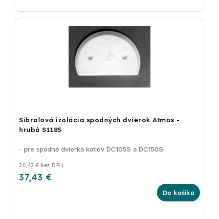
Sibralová izolácia spodných dvierok Atmos -
hrubá S1185
- pre spodné dvierka kotlov DC105S a DC150S
30,43 € bez DPH
37,43 €
Do košíka