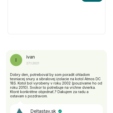
ivan
I
27.1.2021
Dobry den, potreboval by som poradit ohladom
tesniacej snury a sibralovej izolacie na kotol Atmos DC
18S. Kotol bol vyrobeny v roku 2002 (pouzivame ho od
roku 2010). Svokor to potrebuje na vrchne dvierka.
Ktoré konkrétne objednať..? Dakujem za radu a
ostavam s pozdravom.
Deltastav.sk
verified