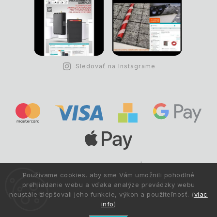
Sledovať na Instagrame
Copyright © 1993 -
2026
Deltastav.sk
|
.
info@deltastav.sk
Používame cookies, aby sme Vám umožnili pohodlné
Všetky práva vyhradené.
prehliadanie webu a vďaka analýze prevádzky webu
neustále zlepšovali jeho funkcie, výkon a použiteľnosť. (
viac
info
)