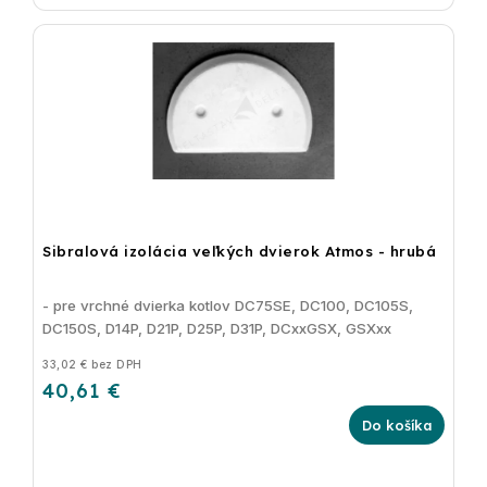
Sibralová izolácia veľkých dvierok Atmos - hrubá
- pre vrchné dvierka kotlov DC75SE, DC100, DC105S,
DC150S, D14P, D21P, D25P, D31P, DCxxGSX, GSXxx
33,02 € bez DPH
40,61 €
Do košíka