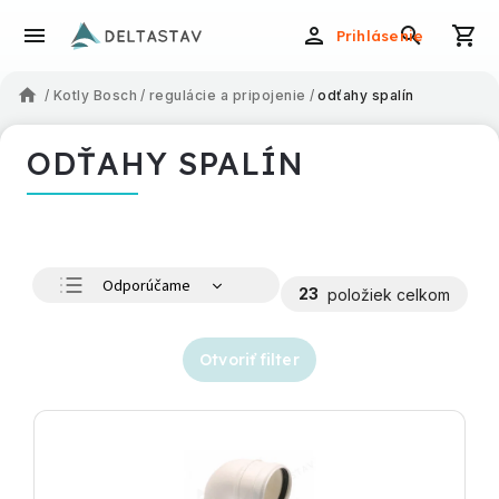
Prihlásenie
/
Kotly Bosch
/
regulácie a pripojenie
/
odťahy spalín
ODŤAHY SPALÍN
Odporúčame
23
položiek celkom
Najlacnejšie
Najdrahšie
Otvoriť filter
Najpredávanejšie
Abecedne