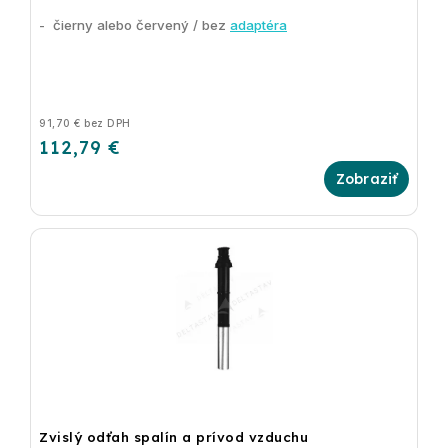
- čierny alebo červený / bez
adaptéra
91,70 € bez DPH
112,79 €
Zvislý odťah spalín a prívod vzduchu