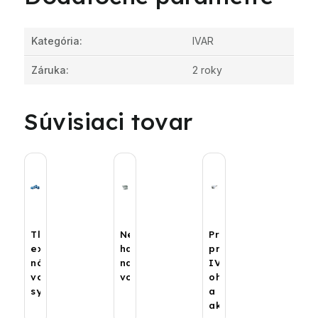
Kategória
:
IVAR
Záruka
:
2 roky
Súvisiaci tovar
Tlaková
Nerezové
Príslušenstvo
expanzná
hadice
pre
nádoba-
na
IVAR
vodárenské
vodu
ohrievače
systémy
a
akum.