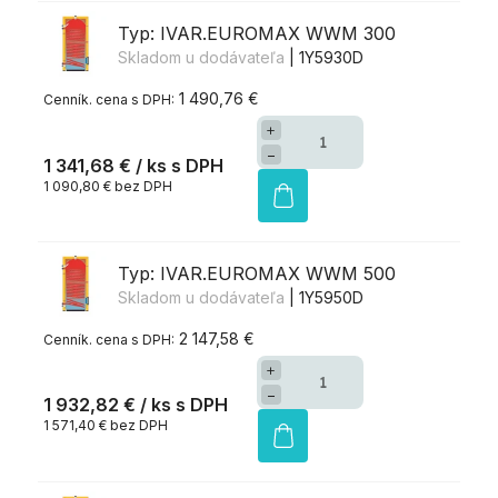
Typ: IVAR.EUROMAX WWM 300
Skladom u dodávateľa
| 1Y5930D
1 490,76 €
+
−
1 341,68 €
/ ks
1 090,80 € bez DPH
Typ: IVAR.EUROMAX WWM 500
Skladom u dodávateľa
| 1Y5950D
2 147,58 €
+
−
1 932,82 €
/ ks
1 571,40 € bez DPH