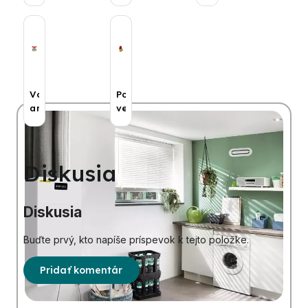
Voda
Poistné
armatúry
ventily
Diskusia
Diskusia
Buďte prvý, kto napíše príspevok k tejto položke.
Pridať komentár