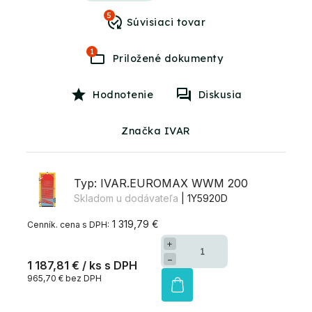
5
1
Hodnotenie
Diskusia
Značka IVAR
Typ: IVAR.EUROMAX WWM 200
Skladom u dodávateľa
| 1Y5920D
1 319,79 €
+
−
1 187,81 €
/ ks
965,70 € bez DPH