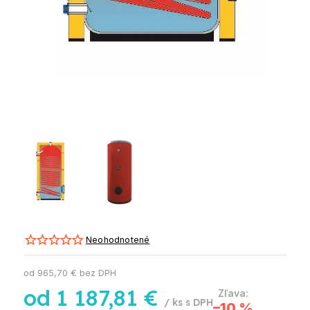
Neohodnotené
od
965,70 €
bez DPH
od
1 187,81 €
/ ks
–10 %