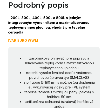
Podrobný popis
- 200L, 300L, 400L, 500L a 800L s jedným
integrovaným výmenníkom a maximalizovanou
teplovýmennou plochou, vhodné pre tepelné
čerpadlá
IVAR.EURO WWM
zásobníkový ohrievač, pre prípravu a
skladovanie teplej vody s maximalizovanou
teplovýmennou plochou
materiál vysoko kvalitná oceľ s vnútornou
povrchovou úpravou typ SMALGLASS
s prírubou Ø 180 mm s možnosťou doplnenia
el. vykurovacej vložky pre FVE systém
tepelná izolácia z tvrdej PU peny (pevná) s
hrúbkou 50 mm
antikorózna ochranná (stratová) horčíková
anóda