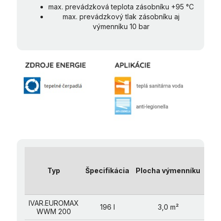
max. prevádzková teplota zásobníku +95 °C
max. prevádzkový tlak zásobníku aj
výmenníku 10 bar
Vý
(B
Typ
Špecifikácia
Plocha výmenníku
Pri
(
IVAR.EUROMAX
121
196 l
3,0 m²
WWM 200
600