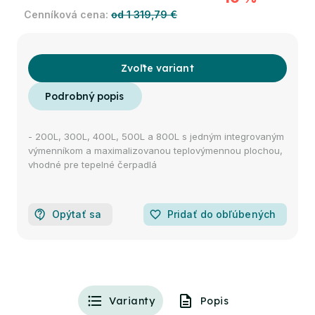
od 1 319,79 €
Zvoľte variant
- 200L, 300L, 400L, 500L a 800L s jedným integrovaným
výmenníkom a maximalizovanou teplovýmennou plochou,
vhodné pre tepelné čerpadlá
Opýtať sa
favorite_border
Pridať do obľúbených
Varianty
Popis