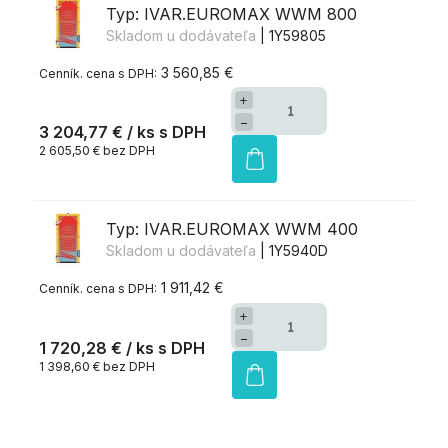
Typ: IVAR.EUROMAX WWM 800
Skladom u dodávateľa
| 1Y59805
3 560,85 €
+
−
3 204,77 €
/ ks
2 605,50 € bez DPH
Typ: IVAR.EUROMAX WWM 400
Skladom u dodávateľa
| 1Y5940D
1 911,42 €
+
−
1 720,28 €
/ ks
1 398,60 € bez DPH