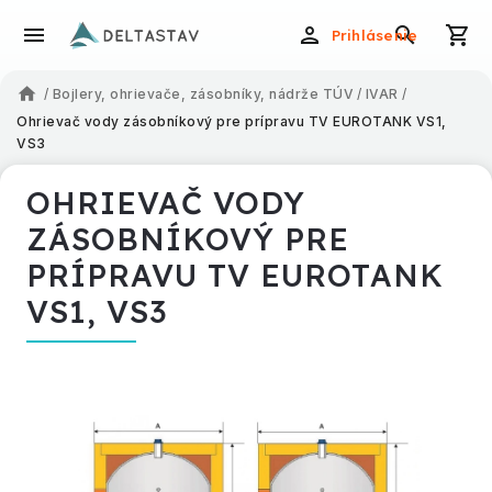
Prihlásenie
/
Bojlery, ohrievače, zásobníky, nádrže TÚV
/
IVAR
/
Ohrievač vody zásobníkový pre prípravu TV EUROTANK VS1,
VS3
OHRIEVAČ VODY
ZÁSOBNÍKOVÝ PRE
PRÍPRAVU TV EUROTANK
VS1, VS3