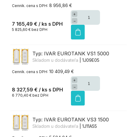
8 956,86 €
+
−
7 165,49 €
/ ks
5 825,60 € bez DPH
Typ: IVAR EUROTANK VS1 5000
Skladom u dodávateľa
| 1J09E05
10 409,49 €
+
−
8 327,59 €
/ ks
6 770,40 € bez DPH
Typ: IVAR EUROTANK VS3 1500
Skladom u dodávateľa
| 1J11A55