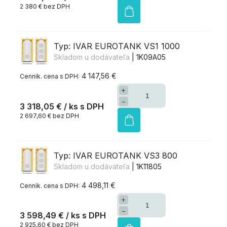
2 380 € bez DPH
Typ: IVAR EUROTANK VS1 1000
Skladom u dodávateľa
| 1K09A05
4 147,56 €
+
−
3 318,05 €
/ ks
2 697,60 € bez DPH
Typ: IVAR EUROTANK VS3 800
Skladom u dodávateľa
| 1K11805
4 498,11 €
+
−
3 598,49 €
/ ks
2 925,60 € bez DPH