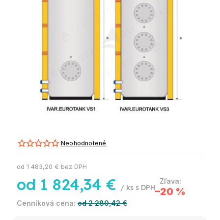
Neohodnotené
od
1 483,20 €
bez DPH
od
1 824,34 €
/ ks
–20 %
od 2 280,42 €