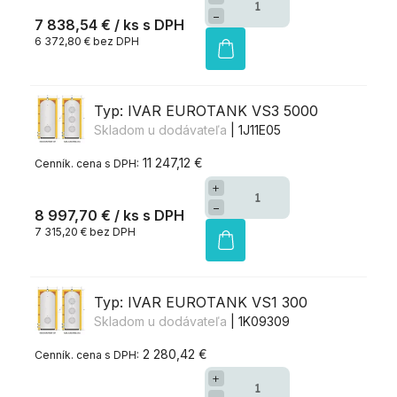
−
7 838,54 €
/ ks
6 372,80 € bez DPH
Typ: IVAR EUROTANK VS3 5000
Skladom u dodávateľa
| 1J11E05
11 247,12 €
+
−
8 997,70 €
/ ks
7 315,20 € bez DPH
Typ: IVAR EUROTANK VS1 300
Skladom u dodávateľa
| 1K09309
2 280,42 €
+