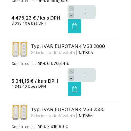
5 594,04 €
+
−
4 475,23 €
/ ks
3 638,40 € bez DPH
Typ: IVAR EUROTANK VS3 2000
Skladom u dodávateľa
| 1J11B05
6 676,44 €
+
−
5 341,15 €
/ ks
4 342,40 € bez DPH
Typ: IVAR EUROTANK VS3 2500
Skladom u dodávateľa
| 1J11B55
7 416,90 €