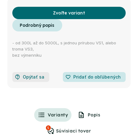
Zvoľte variant
- od 300L až do 5000L, s jednou prírubou VS1, alebo
troma VS3,
bez výmenníku
Opýtať sa
favorite_border
Pridať do obľúbených
Varianty
Popis
5