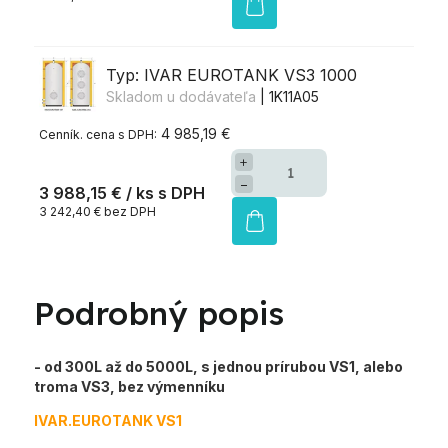
Typ: IVAR EUROTANK VS3 1000
Skladom u dodávateľa
| 1K11A05
4 985,19 €
+
−
3 988,15 €
/ ks
3 242,40 € bez DPH
Podrobný popis
- od 300L až do 5000L, s jednou prírubou VS1, alebo
troma VS3, bez výmenníku
IVAR.EUROTANK VS1