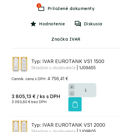
1
Hodnotenie
Diskusia
Značka IVAR
Typ: IVAR EUROTANK VS1 1500
Skladom u dodávateľa
| 1J09A55
4 756,41 €
+
−
3 805,13 €
/ ks
3 093,60 € bez DPH
Typ: IVAR EUROTANK VS1 2000
Skladom u dodávateľa
| 1J09B05