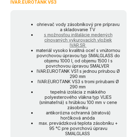
IVAR.EUROTANK VS3
ohrievač vody zásobníkový pre prípravu
a skladovanie TV
s možnosťou inštalácie medených
cínovaných vykurovacích vložiek
IVAR.SR
materiál vysoko kvalitná oceľ s vnútornou
povrchovou úpravou typ SMALGLASS do
objemu 1000 l, od objemu 1500 l s
povrchovou úpravou SMALVER
IVAR.EUROTANK VS1 s jednou prírubou Ø
290 mm
IVAR.EUROTANK VS3 s tromi prírubami Ø
290 mm
tepelná izolácia z mäkkého
polyesterového vlákna typ VLIES
(snímateľná) s hrúbkou 100 mm v cene
zásobníku
antikorózna ochranná (stratová)
horčíková anóda
max. prevádzková teplota zásobníku +
95 °C pre povrchovú úpravu
SMALGLASS