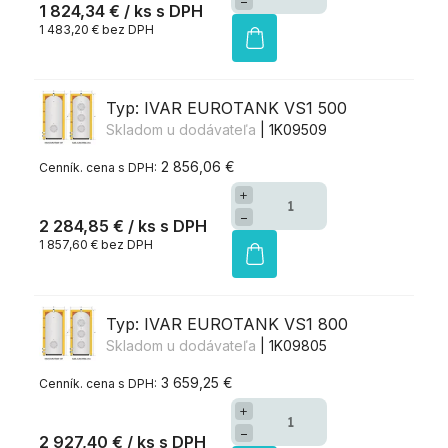
−
1 824,34 €
/ ks
1 483,20 € bez DPH
Typ: IVAR EUROTANK VS1 500
Skladom u dodávateľa
| 1K09509
2 856,06 €
+
−
2 284,85 €
/ ks
1 857,60 € bez DPH
Typ: IVAR EUROTANK VS1 800
Skladom u dodávateľa
| 1K09805
3 659,25 €
+
−
2 927,40 €
/ ks