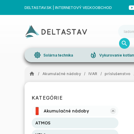
DELTASTAV.SK | INTERNETOVÝ VEĽKOOBCHOD
brightness_high
whatshot
Solárna technika
Vykurovanie kotl
/
Akumulačné nádoby
/
IVAR
/
príslušenstvo
KATEGÓRIE
Akumulačné nádoby
ATMOS