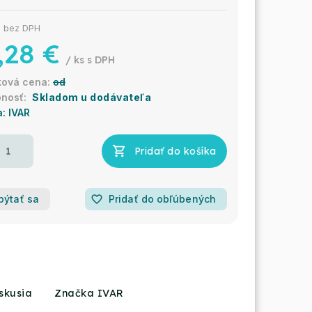
€ bez DPH
,28 €
/ ks
od
Skladom u dodávateľa
a:
IVAR
Pridať do košíka
pýtať sa
favorite_border
Pridať do obľúbených
skusia
Značka IVAR