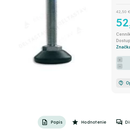
42,50 
52
Značk
+
−
O
Popis
Hodnotenie
Di