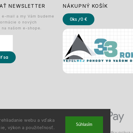
AŤ NEWSLETTER
NÁKUPNÝ KOŠÍK
j e-mail a my Vám budeme
0
ks /
0 €
nformácie o nových
h na našom e-shope.
iť sa
rehliadanie webu a vďaka
Súhlasím
ie, výkon a použiteľnosť.
 © 1993 -
2026
Deltastav.sk
|
. Všetky práva 
info@deltastav.sk