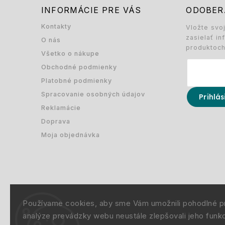
INFORMÁCIE PRE VÁS
ODOBER
Kontakty
Vložte svo
zasielať i
O nás
produktoc
Všetko o nákupe
Obchodné podmienky
Platobné podmienky
Spracovanie osobných údajov
Prihlás
Reklamácie
Doprava
Moja objednávka
Používame cookies, aby sme Vám umožnili pohodlné p
analýze prevádzky webu neustále zlepšovali jeho funkc
Copyright