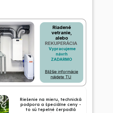
Riadené
vetranie,
alebo
REKUPERÁCIA
Vypracujeme
návrh
ZADARMO
Bližšie informácie
nájdete TU
Riešenie na mieru, technická
podpora a špeciálne ceny -
to sú tepelné čerpadlá