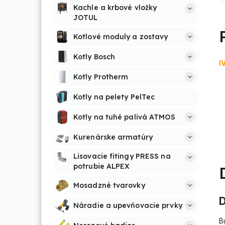
Kachle a krbové vložky 
JOTUL
Kotlové moduly a zostavy
Kotly Bosch
I
Kotly Protherm
Kotly na pelety PelTec
Kotly na tuhé palivá ATMOS
Kurenárske armatúry
Lisovacie fitingy PRESS na 
potrubie ALPEX
Mosadzné tvarovky
D
Náradie a upevňovacie prvky
B