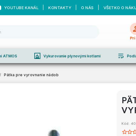
YOUTUBE KANÁL
KONTAKTY
O NÁS
VŠETKO O NÁK
Pr
fireplace
wrap_text
ami ATMOS
Vykurovanie plynovými kotlami
Podl
/
Pätka pre vyrovnanie nádob
PÄ
VY
Kód:
40