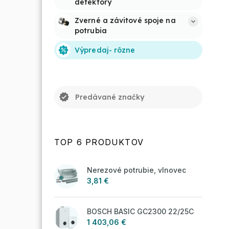
detektory
Zverné a závitové spoje na 
potrubia
Výpredaj- rôzne
verified
Predávané značky
TOP 6 PRODUKTOV
Nerezové potrubie, vlnovec
3,81 €
BOSCH BASIC GC2300 22/25C
1 403,06 €