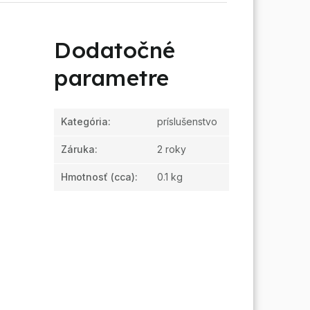
Dodatočné
parametre
Kategória
:
príslušenstvo
Záruka
:
2 roky
Hmotnosť
(cca):
0.1 kg