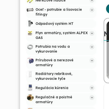
Nerezové hadice
Oceľ - potrubie a lisovacie 
fitingy
Odpadový systém HT
M
Plyn armatúry, systém ALPEX 
GAS
Potrubia na vodu a 
vykurovanie
Prírubové a nerezové 
armatúry
Radiátory rebríkové, 
vykurovacie tyče
Regulácia kúrenia
Regulačné a poistné 
armatúry