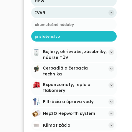
HPW
IVAR
akumulačné nádoby
príslušenstvo
Bojlery, ohrievače, zásobníky, 
nádrže TÚV
Čerpadlá a čerpacia 
technika
Expanzomaty, teplo a 
tlakomery
Filtrácia a úprava vody
Hep2O Hepworth systém
Klimatizácia