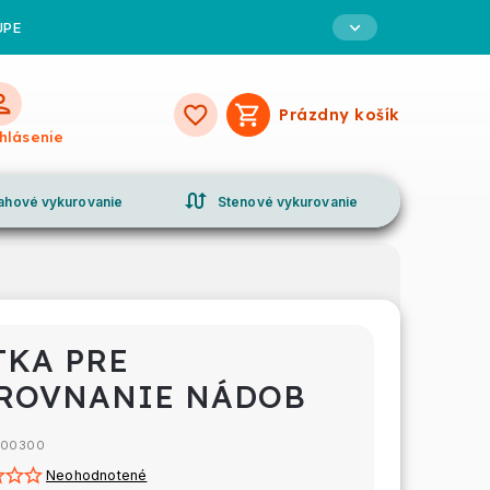
UPE
Prázdny košík
Nákupný
ihlásenie
košík
swap_calls
ahové vykurovanie
Stenové vykurovanie
TKA PRE
ROVNANIE NÁDOB
00300
Neohodnotené