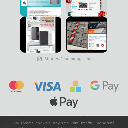
Sledovať na Instagrame
Copyright © 1993 -
2026
Deltastav.sk
|
.
info@deltastav.sk
Používame cookies, aby sme Vám umožnili pohodlné
Všetky práva vyhradené.