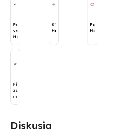
Podporná
Kľúč
Potrubia
vsuvka
HepKey
Hep2O
Hep2O
Fitingy
závitové
mosadzné
Diskusia