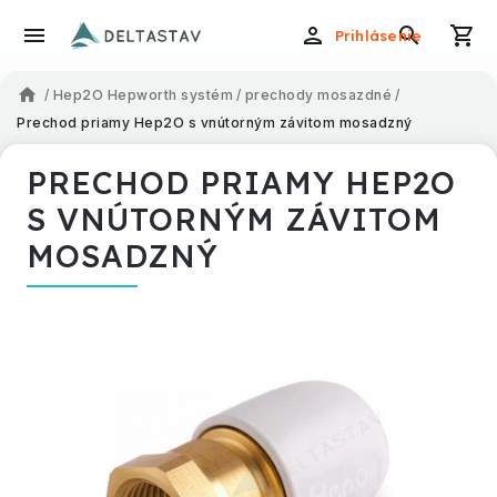
Prihlásenie
/
Hep2O Hepworth systém
/
prechody mosazdné
/
Prechod priamy Hep2O s vnútorným závitom mosadzný
PRECHOD PRIAMY HEP2O
S VNÚTORNÝM ZÁVITOM
MOSADZNÝ