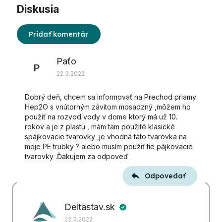
Diskusia
Pridať komentár
Výpis
Paťo
diskusií
P
22.3.2022
Dobrý deň, chcem sa informovať na Prechod priamy
Hep2O s vnútorným závitom mosadzný ,môžem ho
použiť na rozvod vody v dome ktorý má už 10.
rokov a je z plastu , mám tam použité klasické
spájkovacie tvarovky ,je vhodná táto tvarovka na
moje PE trubky ? alebo musím použiť tie pájkovacie
tvarovky .Ďakujem za odpoveď
Odpovedať
Deltastav.sk
verified
22.3.2022