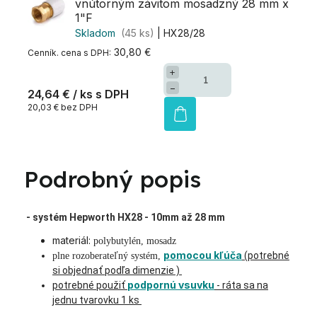
vnútorným závitom mosadzný 28 mm x
1"F
Skladom
(45 ks)
| HX28/28
30,80 €
+
−
24,64 €
/ ks
20,03 € bez DPH
Podrobný popis
- systém Hepworth HX28 - 10mm až 28 mm
materiál:
polybutylén, mosadz
pomocou kľúča
(potrebné
plne rozoberateľný systém,
si objednať podľa dimenzie )
podpornú vsuvku
potrebné použiť
- ráta sa na
jednu tvarovku 1 ks