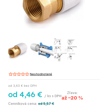
Neohodnotené
od
3,63 €
bez DPH
od
4,46 €
/ ks
až –20 %
od 5,57 €