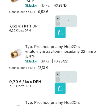
1/2"F
Skladom
(15 ks)
| HX28/15
9,52 €
+
−
7,62 €
/ ks
6,20 € bez DPH
Typ: Prechod priamy Hep2O s
vnútorným závitom mosadzný 22 mm x
3/4"F
Skladom
(19 ks)
| HX28/22
12,13 €
+
−
9,70 €
/ ks
7,89 € bez DPH
Typ: Prechod priamy Hep2O s