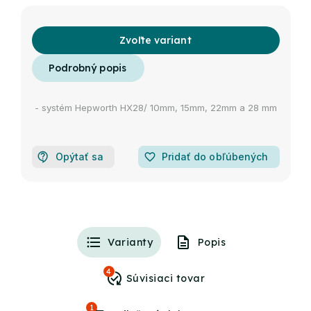
Zvoľte variant
- systém Hepworth HX28/ 10mm, 15mm, 22mm a 28 mm
Opýtať sa
favorite_border
Pridať do obľúbených
Varianty
Popis
4
1