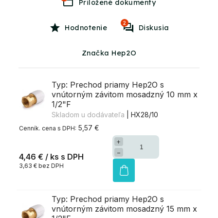
2
Hodnotenie
Diskusia
Značka Hep2O
Typ: Prechod priamy Hep2O s
vnútorným závitom mosadzný 10 mm x
1/2"F
Skladom u dodávateľa
| HX28/10
5,57 €
+
−
4,46 €
/ ks
3,63 € bez DPH
Typ: Prechod priamy Hep2O s
vnútorným závitom mosadzný 15 mm x