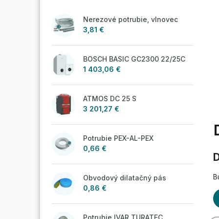
Nerezové potrubie, vlnovec
3,81 €
BOSCH BASIC GC2300 22/25C
1 403,06 €
ATMOS DC 25 S
3 201,27 €
Potrubie PEX-AL-PEX
0,66 €
D
B
Obvodový dilatačný pás
0,86 €
Potrubie IVAR TURATEC