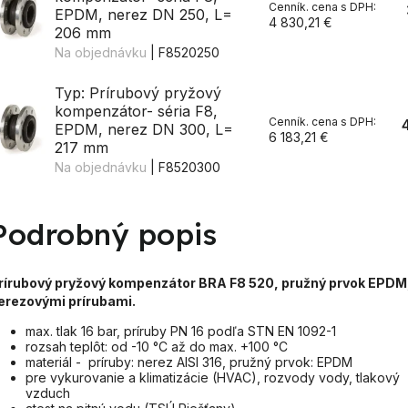
EPDM, nerez DN 250, L=
4 830,21 €
206 mm
Na objednávku
| F8520250
Typ: Prírubový pryžový
kompenzátor- séria F8,
EPDM, nerez DN 300, L=
6 183,21 €
217 mm
Na objednávku
| F8520300
Podrobný popis
rírubový pryžový kompenzátor BRA F8 520, pružný prvok EPDM
erezovými prírubami.
max. tlak 16 bar, príruby PN 16 podľa STN EN 1092-1
rozsah teplôt: od -10 °C až do max. +100 °C
materiál - príruby: nerez AISI 316, pružný prvok: EPDM
pre vykurovanie a klimatizácie (HVAC), rozvody vody, tlakový
vzduch