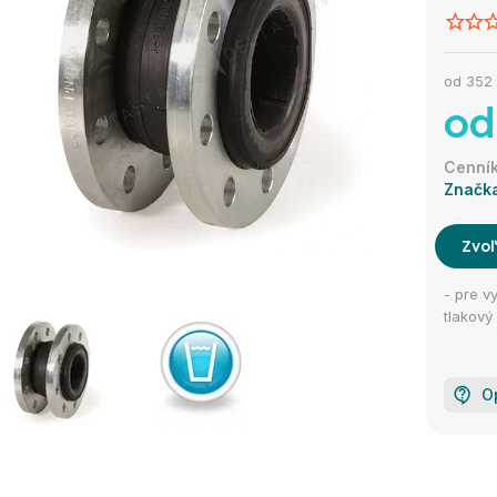
od
352
od
Značk
Zvoľ
- pre v
tlakový
O