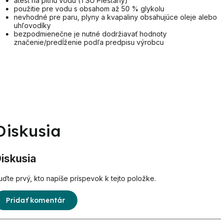
atest na pitnú vodu (TSÚ Piešťany)
použitie pre vodu s obsahom až 50 % glykolu
nevhodné pre paru, plyny a kvapaliny obsahujúce oleje alebo
uhľovodíky
bezpodmienečne je nutné dodržiavať hodnoty
značenie/predĺženie podľa predpisu výrobcu
Diskusia
iskusia
uďte prvý, kto napíše príspevok k tejto položke.
Pridať komentár