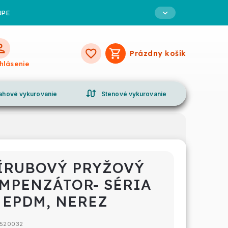
UPE
Prázdny košík
Nákupný
ihlásenie
košík
swap_calls
ahové vykurovanie
Stenové vykurovanie
ÍRUBOVÝ PRYŽOVÝ
MPENZÁTOR- SÉRIA
, EPDM, NEREZ
520032