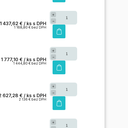
+
−
1 437,62 €
/ ks
1 168,80 € bez DPH
+
−
1 777,10 €
/ ks
1 444,80 € bez DPH
+
−
2 627,28 €
/ ks
2 136 € bez DPH
+