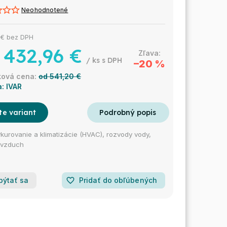
Neohodnotené
 €
bez DPH
432,96 €
/ ks
–20 %
od 541,20 €
a:
IVAR
te variant
ykurovanie a klimatizácie (HVAC), rozvody vody,
 vzduch
pýtať sa
favorite_border
Pridať do obľúbených