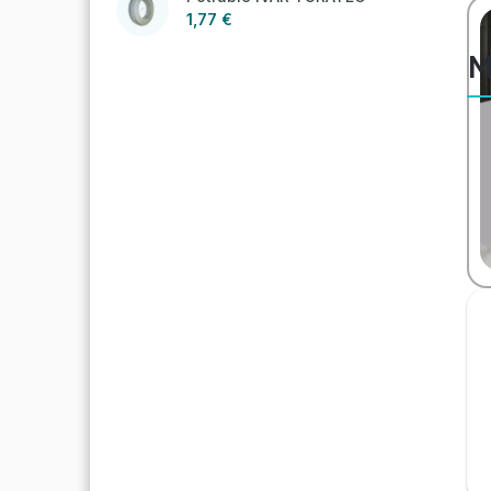
1,77 €
M