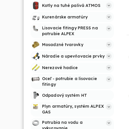
Kotly na tuhé palivá ATMOS
Kurenárske armatúry
Lisovacie fitingy PRESS na 
potrubie ALPEX
Mosadzné tvarovky
Náradie a upevňovacie prvky
Nerezové hadice
Oceľ - potrubie a lisovacie 
fitingy
Odpadový systém HT
Plyn armatúry, systém ALPEX 
GAS
Potrubia na vodu a 
vykurovanie