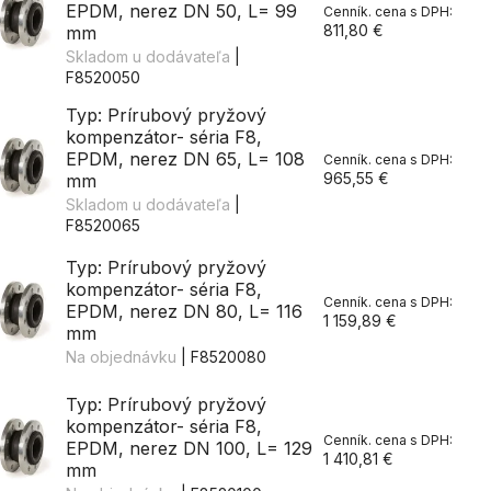
EPDM, nerez DN 50, L= 99
811,80 €
mm
Skladom u dodávateľa
|
F8520050
Typ: Prírubový pryžový
kompenzátor- séria F8,
EPDM, nerez DN 65, L= 108
965,55 €
mm
Skladom u dodávateľa
|
F8520065
Typ: Prírubový pryžový
kompenzátor- séria F8,
EPDM, nerez DN 80, L= 116
1 159,89 €
mm
Na objednávku
| F8520080
Typ: Prírubový pryžový
kompenzátor- séria F8,
EPDM, nerez DN 100, L= 129
1 410,81 €
mm