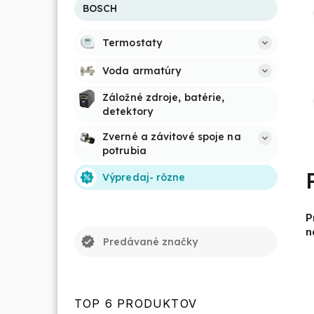
BOSCH
Termostaty
Voda armatúry
Záložné zdroje, batérie, 
detektory
Zverné a závitové spoje na 
potrubia
Výpredaj- rôzne
P
n
verified
Predávané značky
TOP 6 PRODUKTOV