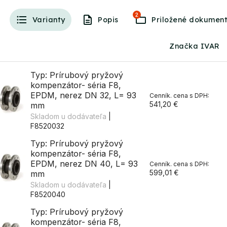
2
Varianty
Popis
Značka IVAR
Typ: Prírubový pryžový
kompenzátor- séria F8,
EPDM, nerez DN 32, L= 93
541,20 €
mm
Skladom u dodávateľa
|
F8520032
Typ: Prírubový pryžový
kompenzátor- séria F8,
EPDM, nerez DN 40, L= 93
599,01 €
mm
Skladom u dodávateľa
|
F8520040
Typ: Prírubový pryžový
kompenzátor- séria F8,