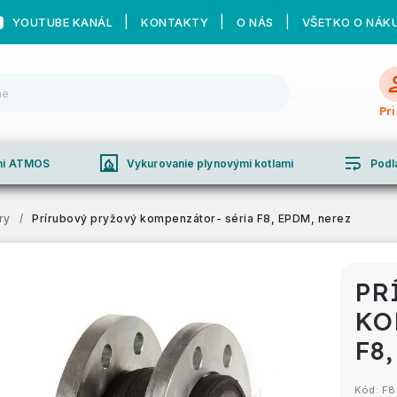
YOUTUBE KANÁL
KONTAKTY
O NÁS
VŠETKO O NÁK
Pr
fireplace
wrap_text
ami ATMOS
Vykurovanie plynovými kotlami
Podl
ry
/
Prírubový pryžový kompenzátor- séria F8, EPDM, nerez
PR
KO
F8
Kód:
F8