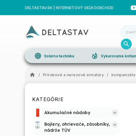
DELTASTAV.SK | INTERNETOVÝ VEĽKOOBCHOD
brightness_high
whatshot
Solárna technika
Vykurovanie kotl
/
Prírubové a nerezové armatúry
/
kompenzáto
KATEGÓRIE
Akumulačné nádoby
Bojlery, ohrievače, zásobníky, 
nádrže TÚV