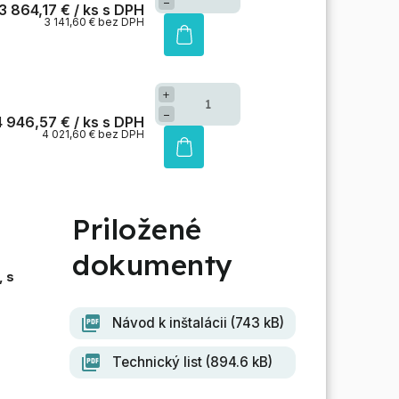
−
3 864,17 €
/ ks
3 141,60 € bez DPH
+
−
4 946,57 €
/ ks
4 021,60 € bez DPH
, s
Návod k inštalácii (743 kB)
Technický list (894.6 kB)